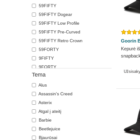
59FIFTY
Kojotas
Polo Ralph Lauren
59FIFTY Dogear
Krabas
Superdry
59FIFTY Low Profile
Krokodilas
The No.1 Face
59FIFTY Pre-Curved
Labradoro retriveris
Von Dutch
59FIFTY Retro Crown
Goorin B
Lapė
Wheels And Waves
Kepurė iš
59FORTY
Laumžirgis
snapback
9FIFTY
Liūtas
Core Co
9FORTY
Liūtė
Goorin B
Užsisak
Tema
9FORTY APEX
Lokys
9FORTY M-Crown
Meškėnas
Alus
9SEVENTY
Omaras
Assassin's Creed
9TWENTY
Ožka
Asterix
A Frame
Pantera
Atgal į ateitį
Casual Classic
Pegazas
Barbie
E Frame
Pelė
Beetlejuice
Open Back
Pelėda
Bjaurūsai