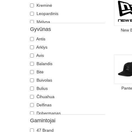
Kreminė
Leopardinis
Mėlyna
Gyvūnas
Oranžinė
New 
Pilka
Antis
Raudona
Arklys
Rožinė
Avis
Ruda
Balandis
Smėlio
Bitė
Tamsiai mėlyna
Buivolas
Violetinė
Pante
Bulius
Žalia
Čihuahua
Delfinas
Dobermanas
Gamintojai
Drakonas
Driežas
47 Brand