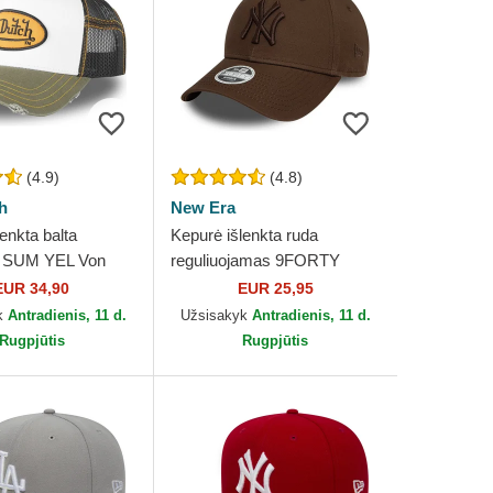
(4.9)
(4.8)
h
New Era
enkta balta
Kepurė išlenkta ruda
 SUM YEL Von
reguliuojamas 9FORTY
League Essential New York
EUR 34,90
EUR 25,95
Yankees MLB New Era
k
Antradienis, 11 d.
Užsisakyk
Antradienis, 11 d.
Rugpjūtis
Rugpjūtis