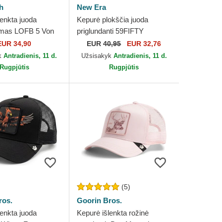
h
New Era
lenkta juoda
Kepurė plokščia juoda
amas LOFB 5 Von
priglundanti 59FIFTY
Authentic On Field Game
EUR 34,90
EUR
40,95
EUR 32,76
Chicago White Sox MLB
k
Antradienis, 11 d.
Užsisakyk
Antradienis, 11 d.
New Era
Rugpjūtis
Rugpjūtis
(5)
ros.
Goorin Bros.
lenkta juoda
Kepurė išlenkta rožinė