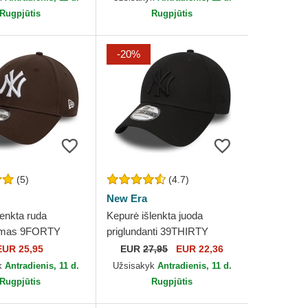
Rugpjūtis
Rugpjūtis
-20%
(5)
(4.7)
New Era
lenkta ruda
Kepurė išlenkta juoda
jamas 9FORTY
priglundanti 39THIRTY
sential New York
Classic New York Yankees
EUR 25,95
EUR
27,95
EUR 22,36
MLB New Era
MLB New Era
k
Antradienis, 11 d.
Užsisakyk
Antradienis, 11 d.
Rugpjūtis
Rugpjūtis