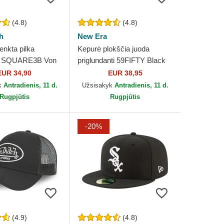
(4.8)
(4.8)
h
New Era
enkta pilka
Kepurė plokščia juoda
k SQUARE3B Von
priglundanti 59FIFTY Black
on Black New York Yankees
EUR 34,90
EUR 38,95
MLB New Era
k
Antradienis, 11 d.
Užsisakyk
Antradienis, 11 d.
Rugpjūtis
Rugpjūtis
-20%
(4.9)
(4.8)