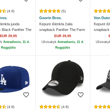
(4.9)
(5)
ros.
Goorin Bros.
Von Dutc
lenkta juoda
Kepurė išlenkta žalia
Kepurė išl
 Black Panther The
snapback Panther The Farm
snapbac
rin Bros.
Goorin Bros.
Dutch
EUR 39,95
EUR 39,95
yk
Antradienis, 11 d.
Užsisakyk
Antradienis, 11 d.
Užsisaky
Rugpjūtis
Rugpjūtis
(4.8)
(4.8)