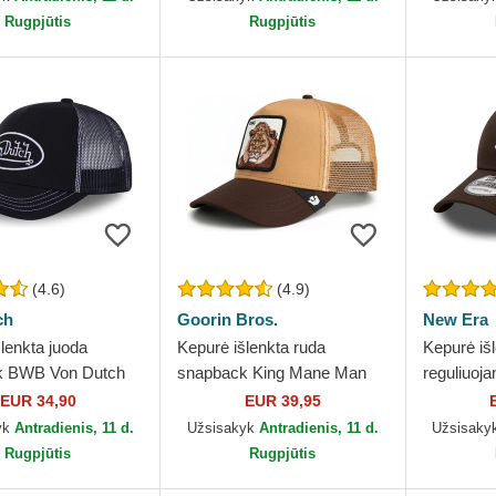
Rugpjūtis
Rugpjūtis
(4.6)
(4.9)
ch
Goorin Bros.
New Era
lenkta juoda
Kepurė išlenkta ruda
Kepurė iš
k BWB Von Dutch
snapback King Mane Man
reguliuo
The Farm Goorin Bros.
League Es
EUR 34,90
EUR 39,95
Yankees 
yk
Antradienis, 11 d.
Užsisakyk
Antradienis, 11 d.
Užsisaky
Rugpjūtis
Rugpjūtis