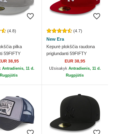
(4.8)
(4.7)
New Era
kščia pilka
Kepurė plokščia raudona
nti 59FIFTY
priglundanti 59FIFTY
 Los Angeles
Essential New York Yankees
EUR 38,95
EUR 38,95
MLB New Era
MLB New Era
k
Antradienis, 11 d.
Užsisakyk
Antradienis, 11 d.
Rugpjūtis
Rugpjūtis