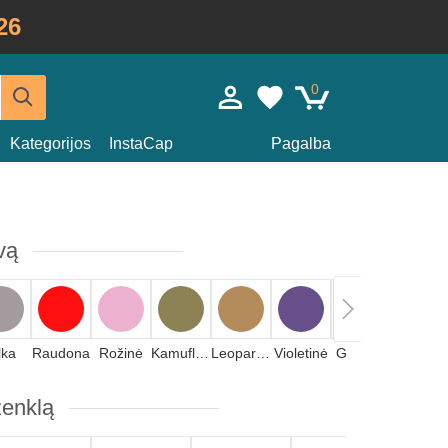
26
0
Kategorijos
InstaCap
Pagalba
vą
lka
Raudona
Rožinė
Kamufliažas
Leopardinis
Violetinė
Geltona
Akmens
ženklą