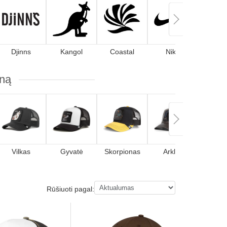
Djinns
Kangol
Coastal
Nike
ūną
Vilkas
Gyvatė
Skorpionas
Arklys
Elni
Rūšiuoti pagal: