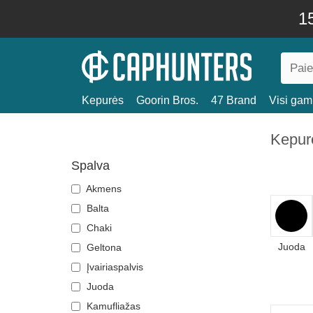
15
Kepurės
Goorin Bros.
47 Brand
Visi gami
Kepur
Spalva
Akmens
Balta
Chaki
Juoda
Geltona
Įvairiaspalvis
Juoda
Kamufliažas