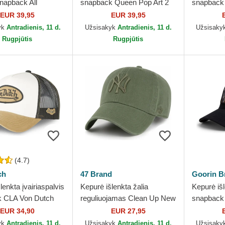
napback All
snapback Queen Pop Art 2
snapback
 Rooster The Farm
The Farm Goorin Bros.
The Farm 
EUR 39,95
EUR 39,95
ros.
yk
Antradienis, 11 d.
Užsisakyk
Antradienis, 11 d.
Užsisaky
Rugpjūtis
Rugpjūtis
(4.7)
ch
47 Brand
Goorin B
lenkta įvairiaspalvis
Kepurė išlenkta žalia
Kepurė iš
k CLA Von Dutch
reguliuojamas Clean Up New
snapback
York Yankees MLB 47 Brand
Farm Goor
EUR 34,90
EUR 27,95
yk
Antradienis, 11 d.
Užsisakyk
Antradienis, 11 d.
Užsisaky