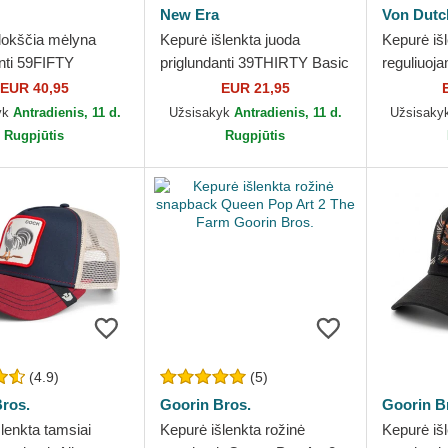
New Era
Von Dutc
lokščia mėlyna
Kepurė išlenkta juoda
Kepurė iš
nti 59FIFTY
priglundanti 39THIRTY Basic
reguliuoj
c On Field Game
Flag New Era
Dutch
EUR 40,95
EUR 21,95
les Dodgers MLB
yk
Antradienis, 11 d.
Užsisakyk
Antradienis, 11 d.
Užsisaky
Rugpjūtis
Rugpjūtis
(4.9)
(5)
ros.
Goorin Bros.
Goorin B
lenkta tamsiai
Kepurė išlenkta rožinė
Kepurė iš