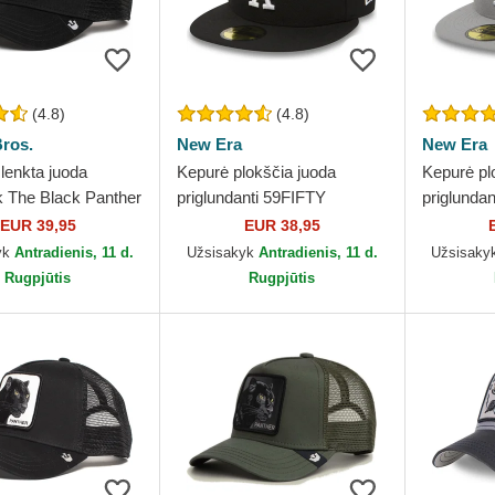
(4.8)
(4.8)
ros.
New Era
New Era
lenkta juoda
Kepurė plokščia juoda
Kepurė plo
 The Black Panther
priglundanti 59FIFTY
priglunda
mbo The Farm
Essential Los Angeles
Essential
EUR 39,95
EUR 38,95
ros.
Dodgers MLB New Era
Dodgers 
yk
Antradienis, 11 d.
Užsisakyk
Antradienis, 11 d.
Užsisaky
Rugpjūtis
Rugpjūtis