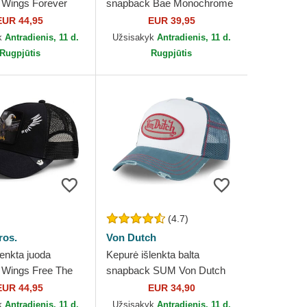
 Wings Forever
snapback Bae Monochrome
Goorin Bros.
The Farm Goorin Bros.
EUR 44,95
EUR 39,95
k
Antradienis, 11 d.
Užsisakyk
Antradienis, 11 d.
Rugpjūtis
Rugpjūtis
(4.7)
ros.
Von Dutch
lenkta juoda
Kepurė išlenkta balta
 Wings Free The
snapback SUM Von Dutch
in Bros.
EUR 44,95
EUR 34,90
k
Antradienis, 11 d.
Užsisakyk
Antradienis, 11 d.