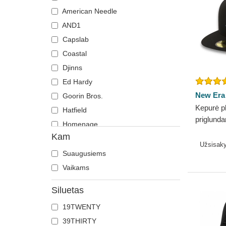
Drugelis
American Needle
Elnias
AND1
Erelis
Capslab
Feniksas
Coastal
Flamingas
Djinns
Gaidys
Ed Hardy
Gepardas
New Era
Goorin Bros.
Kepurė p
Grifas
Hatfield
priglunda
Gyvatė
Homenage
Essentia
Kam
Hipopotamas
Kangol
MLB New
Užsisak
Jautis
Kimoa
Suaugusiems
Jonvabalė
Mitchell & Ness
Vaikams
Karvė
New Era
Siluetas
Katė
Nike
19TWENTY
Kaukolė
Oblack
39THIRTY
Kiaulė
Pica Pica