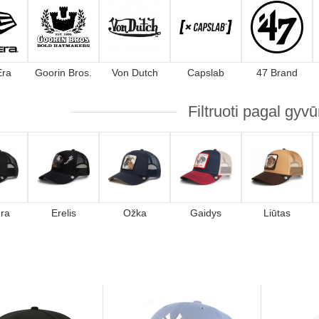
Era
Goorin Bros.
Von Dutch
Capslab
47 Brand
Filtruoti pagal gyv
ra
Erelis
Ožka
Gaidys
Liūtas