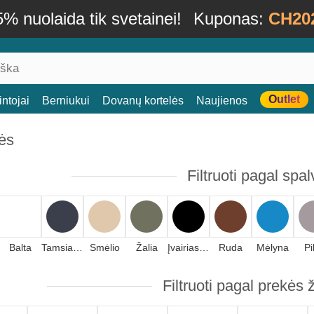
% nuolaida tik svetainei!
Kuponas:
CH20
Outlet
ntojai
Berniukui
Dovanų kortelės
Naujienos
ės
Filtruoti pagal spal
Balta
Tamsiai mėlyna
Smėlio
Žalia
Įvairiaspalvis
Ruda
Mėlyna
Pi
Filtruoti pagal prekės 