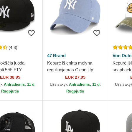
(4.8)
47 Brand
Von Dutc
lokščia juoda
Kepurė išlenkta mėlyna
Kepurė išl
nti 59FIFTY
reguliuojamas Clean Up
snapback
l New York Yankees
Vapor New York Yankees
Dutch
EUR 38,95
EUR 27,95
 Era
MLB 47 Brand
yk
Antradienis, 11 d.
Užsisakyk
Antradienis, 11 d.
Užsisaky
Rugpjūtis
Rugpjūtis