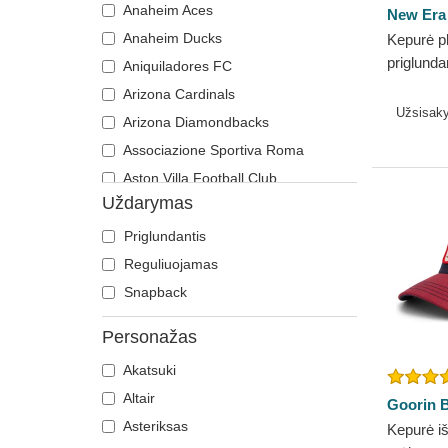
Anaheim Aces
New Era
Vilkas
My Hero Academia
Anaheim Ducks
Kepurė p
Viščiukas
Nacionaliniai parkai
priglunda
Aniquiladores FC
Vokiečių aviganis
Naruto
Authenti
Arizona Cardinals
Voverė
NASA
Los Ange
Užsisak
Arizona Diamondbacks
New Era
Zebras
One Piece
Associazione Sportiva Roma
Žuvėdra
Rikas ir Mortis
Aston Villa Football Club
Robotas Grendizer
Uždarymas
Atlanta Braves
Ryklys
Atlanta Falcons
Priglundantis
Scooby-Doo
Boston Bruins
Reguliuojamas
Smurfai
Boston Celtics
Snapback
Sostų karai
Boston Red Sox
SpongeBob
Personažas
Brooklyn Nets
Šrekas
Akatsuki
Carolina Panthers
Super Mario Bros.
Altair
Chelsea Football Club
Goorin B
Valstijos ir šalys
Asteriksas
Kepurė iš
Chicago Bears
Variklis