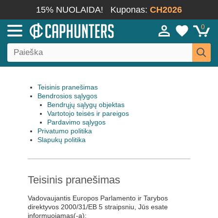
15% NUOLAIDA!
Kuponas:
CH2026
0
Teisinis pranešimas
Bendrosios sąlygos
Bendrųjų sąlygų objektas
Vartotojo teisės ir pareigos
Pardavimo sąlygos
Privatumo politika
Slapukų politika
Teisinis pranešimas
Vadovaujantis Europos Parlamento ir Tarybos
direktyvos 2000/31/EB 5 straipsniu, Jūs esate
informuojamas(-a):