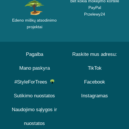
Bet kokia mokėjimo kortelė
PayPal
Przelewy24
Edeno miškų atsodinimo
projektai
Pagalba
Raskite mus adresu:
Mano paskyra
TikTok
#StyleForTrees
Facebook
Sutikimo nuostatos
Instagramas
Naudojimo sąlygos ir
nuostatos