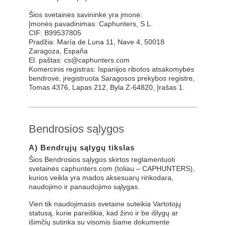
Šios svetainės savininkė yra įmonė:
Įmonės pavadinimas: Caphunters, S.L.
CIF: B99537805
Pradžia: María de Luna 11, Nave 4, 50018
Zaragoza, España
El. paštas: cs@caphunters.com
Komercinis registras: Ispanijos ribotos atsakomybės
bendrovė, įregistruota Saragosos prekybos registre,
Tomas 4376, Lapas 212, Byla Z-64820, Įrašas 1.
Bendrosios sąlygos
A) Bendrųjų sąlygų tikslas
Šios Bendrosios sąlygos skirtos reglamentuoti
svetainės caphunters.com (toliau – CAPHUNTERS),
kurios veikla yra mados aksesuarų rinkodara,
naudojimo ir panaudojimo sąlygas.
Vien tik naudojimasis svetaine suteikia Vartotojų
statusą, kurie pareiškia, kad žino ir be išlygų ar
išimčių sutinka su visomis šiame dokumente