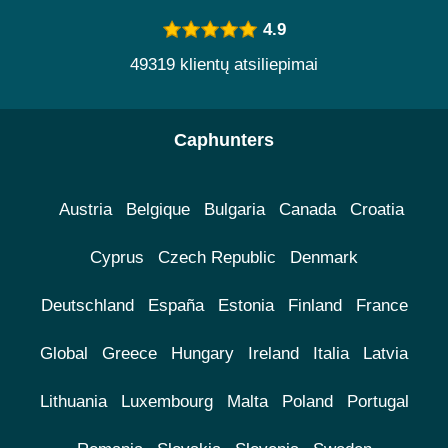
4.9
49319 klientų atsiliepimai
Caphunters
Austria
Belgique
Bulgaria
Canada
Croatia
Cyprus
Czech Republic
Denmark
Deutschland
España
Estonia
Finland
France
Global
Greece
Hungary
Ireland
Italia
Latvia
Lithuania
Luxembourg
Malta
Poland
Portugal