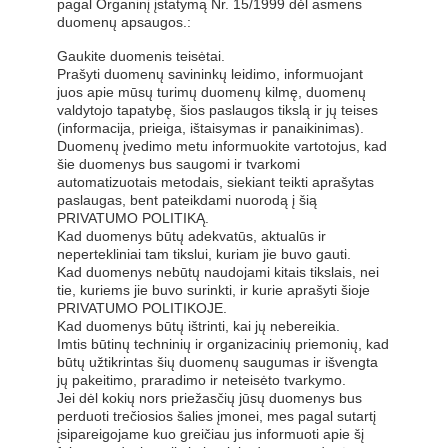
pagal Organinį įstatymą Nr. 15/1999 dėl asmens
duomenų apsaugos.:
Gaukite duomenis teisėtai.
Prašyti duomenų savininkų leidimo, informuojant
juos apie mūsų turimų duomenų kilmę, duomenų
valdytojo tapatybę, šios paslaugos tikslą ir jų teises
(informacija, prieiga, ištaisymas ir panaikinimas).
Duomenų įvedimo metu informuokite vartotojus, kad
šie duomenys bus saugomi ir tvarkomi
automatizuotais metodais, siekiant teikti aprašytas
paslaugas, bent pateikdami nuorodą į šią
PRIVATUMO POLITIKĄ.
Kad duomenys būtų adekvatūs, aktualūs ir
nepertekliniai tam tikslui, kuriam jie buvo gauti.
Kad duomenys nebūtų naudojami kitais tikslais, nei
tie, kuriems jie buvo surinkti, ir kurie aprašyti šioje
PRIVATUMO POLITIKOJE.
Kad duomenys būtų ištrinti, kai jų nebereikia.
Imtis būtinų techninių ir organizacinių priemonių, kad
būtų užtikrintas šių duomenų saugumas ir išvengta
jų pakeitimo, praradimo ir neteisėto tvarkymo.
Jei dėl kokių nors priežasčių jūsų duomenys bus
perduoti trečiosios šalies įmonei, mes pagal sutartį
įsipareigojame kuo greičiau jus informuoti apie šį