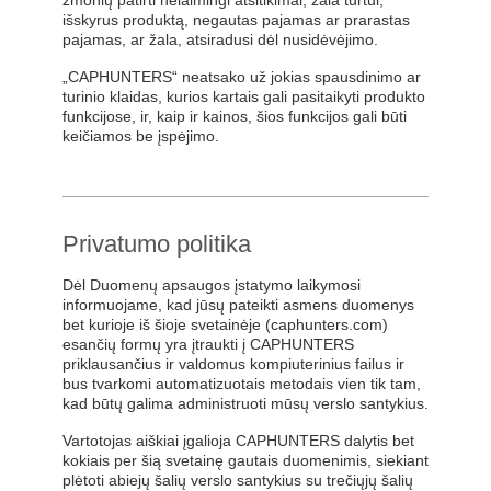
žmonių patirti nelaimingi atsitikimai, žala turtui,
išskyrus produktą, negautas pajamas ar prarastas
pajamas, ar žala, atsiradusi dėl nusidėvėjimo.
„CAPHUNTERS“ neatsako už jokias spausdinimo ar
turinio klaidas, kurios kartais gali pasitaikyti produkto
funkcijose, ir, kaip ir kainos, šios funkcijos gali būti
keičiamos be įspėjimo.
Privatumo politika
Dėl Duomenų apsaugos įstatymo laikymosi
informuojame, kad jūsų pateikti asmens duomenys
bet kurioje iš šioje svetainėje (caphunters.com)
esančių formų yra įtraukti į CAPHUNTERS
priklausančius ir valdomus kompiuterinius failus ir
bus tvarkomi automatizuotais metodais vien tik tam,
kad būtų galima administruoti mūsų verslo santykius.
Vartotojas aiškiai įgalioja CAPHUNTERS dalytis bet
kokiais per šią svetainę gautais duomenimis, siekiant
plėtoti abiejų šalių verslo santykius su trečiųjų šalių