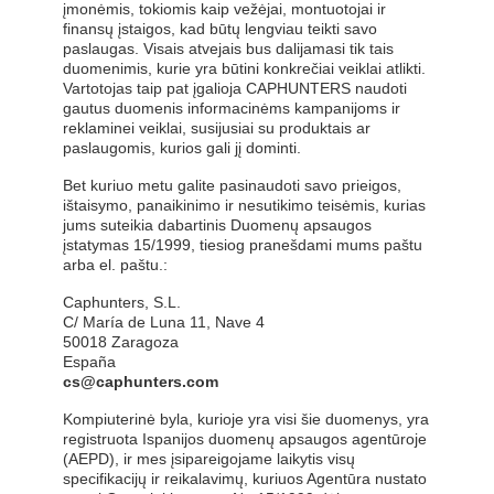
įmonėmis, tokiomis kaip vežėjai, montuotojai ir
finansų įstaigos, kad būtų lengviau teikti savo
paslaugas. Visais atvejais bus dalijamasi tik tais
duomenimis, kurie yra būtini konkrečiai veiklai atlikti.
Vartotojas taip pat įgalioja CAPHUNTERS naudoti
gautus duomenis informacinėms kampanijoms ir
reklaminei veiklai, susijusiai su produktais ar
paslaugomis, kurios gali jį dominti.
Bet kuriuo metu galite pasinaudoti savo prieigos,
ištaisymo, panaikinimo ir nesutikimo teisėmis, kurias
jums suteikia dabartinis Duomenų apsaugos
įstatymas 15/1999, tiesiog pranešdami mums paštu
arba el. paštu.:
Caphunters, S.L.
C/ María de Luna 11, Nave 4
50018 Zaragoza
España
cs@caphunters.com
Kompiuterinė byla, kurioje yra visi šie duomenys, yra
registruota Ispanijos duomenų apsaugos agentūroje
(AEPD), ir mes įsipareigojame laikytis visų
specifikacijų ir reikalavimų, kuriuos Agentūra nustato