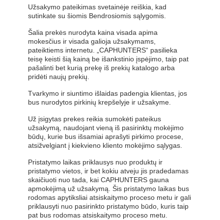
Užsakymo pateikimas svetainėje reiškia, kad
sutinkate su šiomis Bendrosiomis sąlygomis.
Šalia prekės nurodyta kaina visada apima
mokesčius ir visada galioja užsakymams,
pateiktiems internetu. „CAPHUNTERS“ pasilieka
teisę keisti šią kainą be išankstinio įspėjimo, taip pat
pašalinti bet kurią prekę iš prekių katalogo arba
pridėti naujų prekių.
Tvarkymo ir siuntimo išlaidas padengia klientas, jos
bus nurodytos pirkinių krepšelyje ir užsakyme.
Už įsigytas prekes reikia sumokėti pateikus
užsakymą, naudojant vieną iš pasirinktų mokėjimo
būdų, kurie bus išsamiai aprašyti pirkimo procese,
atsižvelgiant į kiekvieno kliento mokėjimo sąlygas.
Pristatymo laikas priklausys nuo produktų ir
pristatymo vietos, ir bet kokiu atveju jis pradedamas
skaičiuoti nuo tada, kai CAPHUNTERS gauna
apmokėjimą už užsakymą. Šis pristatymo laikas bus
rodomas apytiksliai atsiskaitymo proceso metu ir gali
priklausyti nuo pasirinkto pristatymo būdo, kuris taip
pat bus rodomas atsiskaitymo proceso metu.