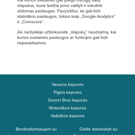
Kai kurios svetainės gali įdiegti trečiųjų šalių
slapukus, kurie leidžia joms valdyti ir tobulinti
siūlomas paslaugas. Pavyzdžiui, tai gali būti
statistikos paslaugos, tokios kaip „Google Analytics“
ir „Comscore“.
Jei naršyklėje užblokuosite „slapukų“ naudojimą, kai
kurios svetainės paslaugos ar funkcijos gali būti
nepasiekiamos.
Vasaros kepurės
Pigios kepurės
Goorin Bros kepurės
Moteriškos kepurės
Vaikiškos kepurės
Bendradarbiaujant su
Galite atsiskaityti su: