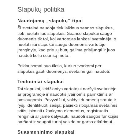
Slapukų politika
Naudojamų „slapukų“ tipai
Ši svetainė naudoja tiek laikinus seanso slapukus,
tiek nuolatinius slapukus. Seanso slapukai saugo
duomenis tik tol, kol vartotojas lankosi svetainėje, o
nuolatiniai slapukai saugo duomenis vartotojo
įrenginyje, kad prie jų būtų galima prisijungti ir juos
naudoti kelių seansų metu.
Priklausomai nuo tikslo, kuriuo tvarkomi per
slapukus gauti duomenys, svetainė gali naudoti:
Techniniai slapukai
Tai slapukai, leidžiantys vartotojui naršyti svetainėje
ar programoje ir naudotis įvairiomis parinktimis ar
paslaugomis. Pavyzdžiui, valdyti duomenų srautą ir
ryšį, identifikuoti sesiją, pasiekti ribojamas svetainės
sritis, įsiminti užsakymo elementus, registruotis
renginiui ar jame dalyvauti, naudoti saugos funkcijas
naršant ir saugoti turinį vaizdo ar garso atkūrimui.
Suasmeninimo slapukai