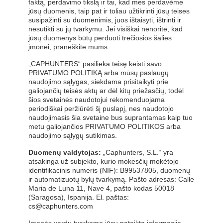
faktą, perdavimo tikslą ir tai, kad mes perdavėme
jūsų duomenis, taip pat ir toliau užtikrinti jūsų teises
susipažinti su duomenimis, juos ištaisyti, ištrinti ir
nesutikti su jų tvarkymu. Jei visiškai nenorite, kad
jūsų duomenys būtų perduoti trečiosios šalies
įmonei, praneškite mums.
„CAPHUNTERS“ pasilieka teisę keisti savo
PRIVATUMO POLITIKĄ arba mūsų paslaugų
naudojimo sąlygas, siekdama prisitaikyti prie
galiojančių teisės aktų ar dėl kitų priežasčių, todėl
šios svetainės naudotojui rekomenduojama
periodiškai peržiūrėti šį puslapį, nes naudotojo
naudojimasis šia svetaine bus suprantamas kaip tuo
metu galiojančios PRIVATUMO POLITIKOS arba
naudojimo sąlygų sutikimas.
Duomenų valdytojas:
„Caphunters, S.L.“ yra
atsakinga už subjekto, kurio mokesčių mokėtojo
identifikacinis numeris (NIF): B99537805, duomenų
ir automatizuotų bylų tvarkymą. Pašto adresas: Calle
Maria de Luna 11, Nave 4, pašto kodas 50018
(Saragosa), Ispanija. El. paštas:
cs@caphunters.com