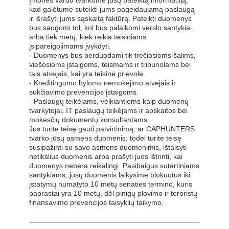
Įmonės vardu tvarkome jūsų pateiktą informaciją,
kad galėtume suteikti jums pageidaujamą paslaugą
ir išrašyti jums sąskaitą faktūrą. Pateikti duomenys
bus saugomi tol, kol bus palaikomi verslo santykiai,
arba tiek metų, kiek reikia teisiniams
įsipareigojimams įvykdyti.
- Duomenys bus perduodami tik trečiosioms šalims,
viešosioms įstaigoms, teismams ir tribunolams bei
tais atvejais, kai yra teisinė prievolė.
- Kreditingumo byloms nemokėjimo atvejais ir
sukčiavimo prevencijos įstaigoms.
- Paslaugų teikėjams, veikiantiems kaip duomenų
tvarkytojai, IT paslaugų teikėjams ir apskaitos bei
mokesčių dokumentų konsultantams.
Jūs turite teisę gauti patvirtinimą, ar CAPHUNTERS
tvarko jūsų asmens duomenis; todėl turite teisę
susipažinti su savo asmens duomenimis, ištaisyti
netikslius duomenis arba prašyti juos ištrinti, kai
duomenys nebėra reikalingi. Pasibaigus sutartiniams
santykiams, jūsų duomenis laikysime blokuotus iki
įstatymų numatyto 10 metų senaties termino, kuris
paprastai yra 10 metų, dėl pinigų plovimo ir teroristų
finansavimo prevencijos taisyklių taikymo.