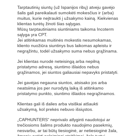
Tarptautinių siuntų (už Ispanijos ribų) atveju gavėjo
šalis gali pareikalauti sumokėti mokesčius ir (arba)
muitus, kurie neįtraukti į užsakymo kainą. Kiekvienas
klientas turėtų žinoti šias sąlygas.
Mūsų tarptautiniams siuntiniams taikoma Incoterm
sąlyga yra CPT.
Jei atitinkamas muitinės mokestis nesumokamas,
kliento nuožiūra siuntinys bus laikomas apleistu ir
negrąžintu, todėl užsakymo suma nebus grąžinama.
Jei klientas nurodė neteisingą arba nepilną
pristatymo adresą, siuntimo išlaidos nebus
grąžinamos, jei siuntos galiausiai nepavyks pristatyti.
Jei gavėjas negauna siuntos, atsisako jos arba
neatsiima jos per nurodytą laiką iš atitinkamo
pristatymo punkto, siuntimo išlaidos negrąžinamos.
Klientas gali iš dalies arba visiškai atšaukti
užsakymą, kol prekės nebuvo išsiųstos.
„CAPHUNTERS“ neprivalo atlyginti naudotojui ar
trečiosioms šalims produkto naudojimo pasekmių,
nesvarbu, ar tai būtų tiesioginė, ar netiesioginė žala,