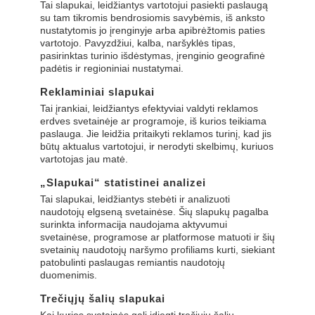
Tai slapukai, leidžiantys vartotojui pasiekti paslaugą
su tam tikromis bendrosiomis savybėmis, iš anksto
nustatytomis jo įrenginyje arba apibrėžtomis paties
vartotojo. Pavyzdžiui, kalba, naršyklės tipas,
pasirinktas turinio išdėstymas, įrenginio geografinė
padėtis ir regioniniai nustatymai.
Reklaminiai slapukai
Tai įrankiai, leidžiantys efektyviai valdyti reklamos
erdves svetainėje ar programoje, iš kurios teikiama
paslauga. Jie leidžia pritaikyti reklamos turinį, kad jis
būtų aktualus vartotojui, ir nerodyti skelbimų, kuriuos
vartotojas jau matė.
„Slapukai“ statistinei analizei
Tai slapukai, leidžiantys stebėti ir analizuoti
naudotojų elgseną svetainėse. Šių slapukų pagalba
surinkta informacija naudojama aktyvumui
svetainėse, programose ar platformose matuoti ir šių
svetainių naudotojų naršymo profiliams kurti, siekiant
patobulinti paslaugas remiantis naudotojų
duomenimis.
Trečiųjų šalių slapukai