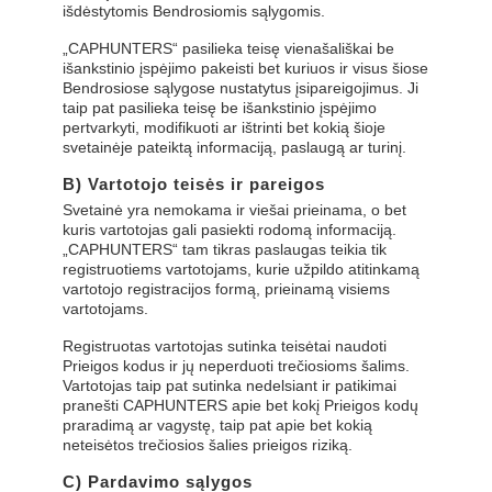
išdėstytomis Bendrosiomis sąlygomis.
„CAPHUNTERS“ pasilieka teisę vienašališkai be
išankstinio įspėjimo pakeisti bet kuriuos ir visus šiose
Bendrosiose sąlygose nustatytus įsipareigojimus. Ji
taip pat pasilieka teisę be išankstinio įspėjimo
pertvarkyti, modifikuoti ar ištrinti bet kokią šioje
svetainėje pateiktą informaciją, paslaugą ar turinį.
B) Vartotojo teisės ir pareigos
Svetainė yra nemokama ir viešai prieinama, o bet
kuris vartotojas gali pasiekti rodomą informaciją.
„CAPHUNTERS“ tam tikras paslaugas teikia tik
registruotiems vartotojams, kurie užpildo atitinkamą
vartotojo registracijos formą, prieinamą visiems
vartotojams.
Registruotas vartotojas sutinka teisėtai naudoti
Prieigos kodus ir jų neperduoti trečiosioms šalims.
Vartotojas taip pat sutinka nedelsiant ir patikimai
pranešti CAPHUNTERS apie bet kokį Prieigos kodų
praradimą ar vagystę, taip pat apie bet kokią
neteisėtos trečiosios šalies prieigos riziką.
C) Pardavimo sąlygos