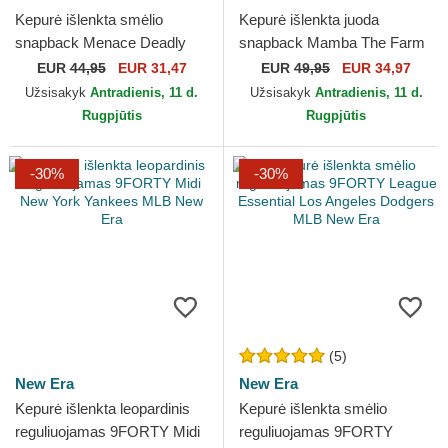
Kepurė išlenkta smėlio
Kepurė išlenkta juoda
snapback Menace Deadly
snapback Mamba The Farm
Companion Core Canvas
Premium The Farm Goorin
EUR
44,95
EUR 31,47
EUR
49,95
EUR 34,97
The Farm Goorin Bros.
Bros.
Užsisakyk
Antradienis, 11 d.
Užsisakyk
Antradienis, 11 d.
Rugpjūtis
Rugpjūtis
-30%
-30%
(5)
New Era
New Era
Kepurė išlenkta leopardinis
Kepurė išlenkta smėlio
reguliuojamas 9FORTY Midi
reguliuojamas 9FORTY