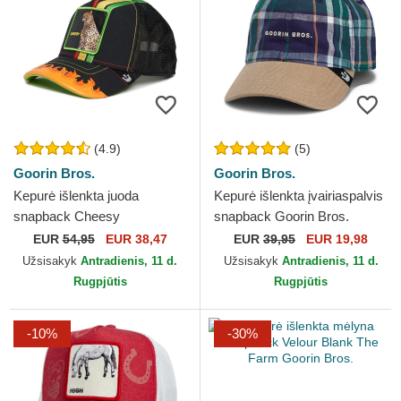
(4.9)
(5)
Goorin Bros.
Goorin Bros.
Kepurė išlenkta juoda
Kepurė išlenkta įvairiaspalvis
snapback Cheesy
snapback Goorin Bros.
Dangerously Supercharged
Curved Brim Hardly Working
EUR
54,95
EUR 38,47
EUR
39,95
EUR 19,98
The Farm Goorin Bros.
Papa Cap Madras...
Užsisakyk
Antradienis, 11 d.
Užsisakyk
Antradienis, 11 d.
Rugpjūtis
Rugpjūtis
-10%
-30%