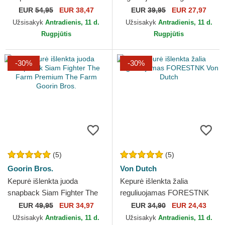
Muertos The Farm Goorin
Queen The Farm Lady Balls
EUR
54,95
EUR 38,47
EUR
39,95
EUR 27,97
Bros.
The Farm Goorin Bros.
Užsisakyk
Antradienis, 11 d.
Užsisakyk
Antradienis, 11 d.
Rugpjūtis
Rugpjūtis
-30%
-30%
(5)
(5)
Goorin Bros.
Von Dutch
Kepurė išlenkta juoda
Kepurė išlenkta žalia
snapback Siam Fighter The
reguliuojamas FORESTNK
Farm Premium The Farm
Von Dutch
EUR
49,95
EUR 34,97
EUR
34,90
EUR 24,43
Goorin Bros.
Užsisakyk
Antradienis, 11 d.
Užsisakyk
Antradienis, 11 d.