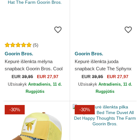
(5)
Goorin Bros.
Goorin Bros.
Kepurė išlenkta mėlyna
Kepurė išlenkta juoda
snapback Goorin Bros. Cool
snapback Cute The Sphynx
Cat Luxury Moon The Farm
Sport The Farm Goorin Bros.
EUR
39,95
EUR 27,97
EUR
39,95
EUR 27,97
Blue Hat The Farm...
Užsisakyk
Antradienis, 11 d.
Užsisakyk
Antradienis, 11 d.
Rugpjūtis
Rugpjūtis
-30%
-30%