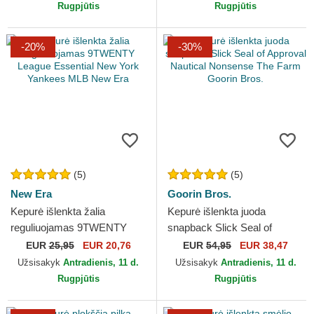
Rugpjūtis
Rugpjūtis
-20%
-30%
(5)
(5)
New Era
Goorin Bros.
Kepurė išlenkta žalia
Kepurė išlenkta juoda
reguliuojamas 9TWENTY
snapback Slick Seal of
League Essential New York
Approval Nautical Nonsense
EUR
25,95
EUR 20,76
EUR
54,95
EUR 38,47
Yankees MLB New Era
The Farm Goorin Bros.
Užsisakyk
Antradienis, 11 d.
Užsisakyk
Antradienis, 11 d.
Rugpjūtis
Rugpjūtis