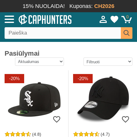
15% NUOLAIDA!
Kuponas:
CH2026
0
Pasiūlymai
-20%
-20%
(4.8)
(4.7)