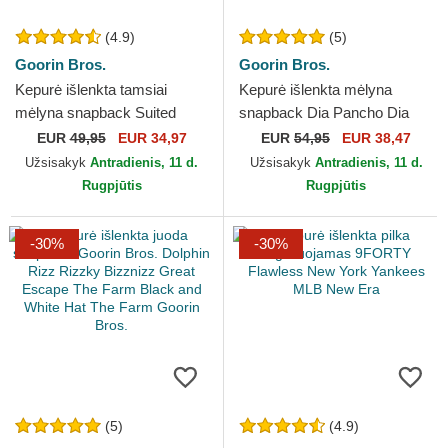
(4.9)
(5)
Goorin Bros.
Goorin Bros.
Kepurė išlenkta tamsiai
Kepurė išlenkta mėlyna
mėlyna snapback Suited
snapback Dia Pancho Dia
Champ Business
Los Muertos The Farm
EUR
49,95
EUR 34,97
EUR
54,95
EUR 38,47
Professional The Farm
Goorin Bros.
Užsisakyk
Antradienis, 11 d.
Užsisakyk
Antradienis, 11 d.
Goorin Bros.
Rugpjūtis
Rugpjūtis
-30%
-30%
(5)
(4.9)