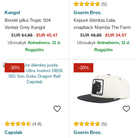
(5)
Kangol
Goorin Bros.
Beretė pilka Tropic 504
Kepurė išlenkta žalia
Ventair Grey Kangol
snapback Mamba The Farm
Premium The Farm Goorin
EUR
64,95
EUR 45,47
EUR
49,95
EUR 34,97
Bros.
Užsisakyk
Antradienis, 11 d.
Užsisakyk
Antradienis, 11 d.
Rugpjūtis
Rugpjūtis
-30%
-30%
(4.8)
(5)
Capslab
Goorin Bros.