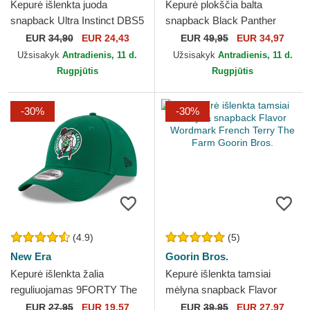
Kepurė išlenkta juoda
Kepurė plokščia balta
snapback Ultra Instinct DBS5
snapback Black Panther
SIG Son Goku Dragon Ball
Stealth Explorer The Farm
EUR
34,90
EUR 24,43
EUR
49,95
EUR 34,97
Capslab
Flats The Farm Goorin Bros.
Užsisakyk
Antradienis, 11 d.
Užsisakyk
Antradienis, 11 d.
Rugpjūtis
Rugpjūtis
-30%
-30%
(4.9)
(5)
New Era
Goorin Bros.
Kepurė išlenkta žalia
Kepurė išlenkta tamsiai
reguliuojamas 9FORTY The
mėlyna snapback Flavor
League Boston Celtics NBA
Wordmark French Terry The
EUR
27,95
EUR 19,57
EUR
39,95
EUR 27,97