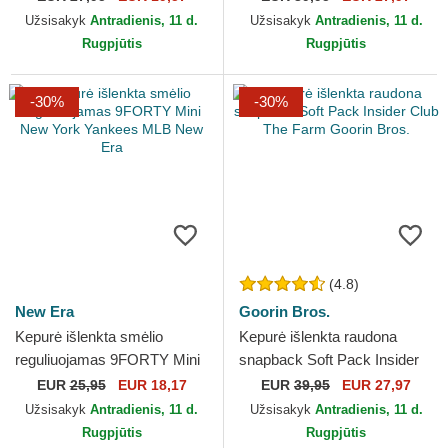
New Era
Farm Goorin Bros.
Užsisakyk
Antradienis, 11 d.
Užsisakyk
Antradienis, 11 d.
Rugpjūtis
Rugpjūtis
-30%
-30%
(4.8)
New Era
Goorin Bros.
Kepurė išlenkta smėlio
Kepurė išlenkta raudona
reguliuojamas 9FORTY Mini
snapback Soft Pack Insider
New York Yankees MLB
Club The Farm Goorin Bros.
EUR
25,95
EUR 18,17
EUR
39,95
EUR 27,97
New Era
Užsisakyk
Antradienis, 11 d.
Užsisakyk
Antradienis, 11 d.
Rugpjūtis
Rugpjūtis