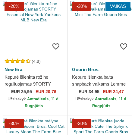
-20%
-30%
VAIKAS
(4.8)
New Era
Goorin Bros.
Kepurė išlenkta rožinė
Kepurė išlenkta balta
reguliuojamas 9FORTY
snapback vaikams Lemme
Essential New York Yankees
Cook Mini The Farm Goorin
EUR
25,95
EUR 20,76
EUR
34,95
EUR 24,47
MLB New Era
Bros.
Užsisakyk
Antradienis, 11 d.
Užsisakyk
Antradienis, 11 d.
Rugpjūtis
Rugpjūtis
-30%
-30%