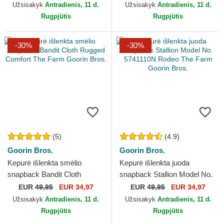
Bros.
Goorin Bros.
Užsisakyk
Antradienis, 11 d.
Užsisakyk
Antradienis, 11 d.
Rugpjūtis
Rugpjūtis
-30%
-30%
(5)
(4.9)
Goorin Bros.
Goorin Bros.
Kepurė išlenkta smėlio
Kepurė išlenkta juoda
snapback Bandit Cloth
snapback Stallion Model No.
Rugged Comfort The Farm
5741110N Rodeo The Farm
EUR
49,95
EUR 34,97
EUR
49,95
EUR 34,97
Goorin Bros.
Goorin Bros.
Užsisakyk
Antradienis, 11 d.
Užsisakyk
Antradienis, 11 d.
Rugpjūtis
Rugpjūtis