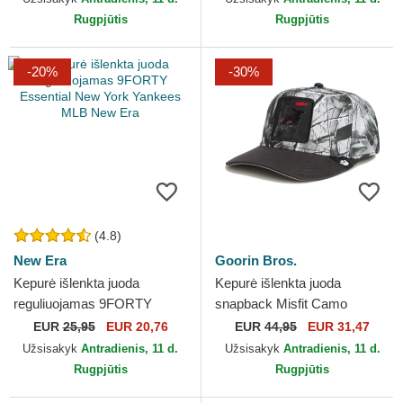
Rugpjūtis
Rugpjūtis
-20%
-30%
(4.8)
New Era
Goorin Bros.
Kepurė išlenkta juoda
Kepurė išlenkta juoda
reguliuojamas 9FORTY
snapback Misfit Camo
Essential New York Yankees
Desaturated Camo The Farm
EUR
25,95
EUR 20,76
EUR
44,95
EUR 31,47
MLB New Era
Goorin Bros.
Užsisakyk
Antradienis, 11 d.
Užsisakyk
Antradienis, 11 d.
Rugpjūtis
Rugpjūtis