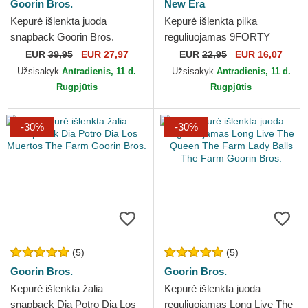
Goorin Bros.
New Era
Kepurė išlenkta juoda
Kepurė išlenkta pilka
snapback Goorin Bros.
reguliuojamas 9FORTY
Dolphin Rizz Rizzky Bizznizz
Flawless New York Yankees
EUR
39,95
EUR 27,97
EUR
22,95
EUR 16,07
Great Escape The Farm...
MLB New Era
Užsisakyk
Antradienis, 11 d.
Užsisakyk
Antradienis, 11 d.
Rugpjūtis
Rugpjūtis
-30%
-30%
(5)
(5)
Goorin Bros.
Goorin Bros.
Kepurė išlenkta žalia
Kepurė išlenkta juoda
snapback Dia Potro Dia Los
reguliuojamas Long Live The