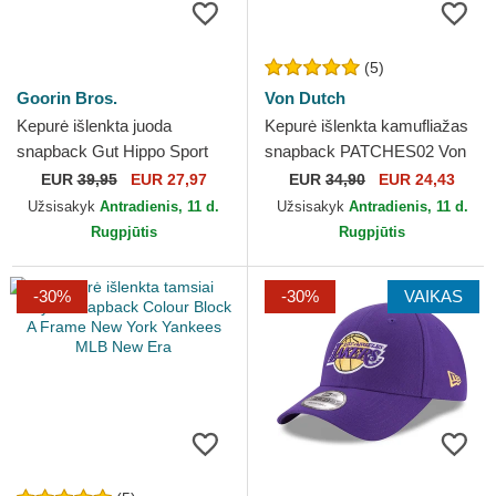
(5)
Goorin Bros.
Von Dutch
Kepurė išlenkta juoda
Kepurė išlenkta kamufliažas
snapback Gut Hippo Sport
snapback PATCHES02 Von
The Farm Goorin Bros.
Dutch
EUR
39,95
EUR 27,97
EUR
34,90
EUR 24,43
Užsisakyk
Antradienis, 11 d.
Užsisakyk
Antradienis, 11 d.
Rugpjūtis
Rugpjūtis
-30%
-30%
VAIKAS