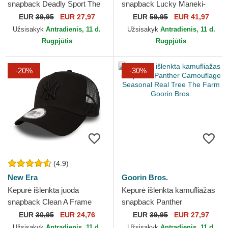
snapback Deadly Sport The
snapback Lucky Maneki-
Farm Goorin Bros.
Neko Happy Thoughts The
EUR
39,95
EUR 27,97
EUR
59,95
EUR 41,97
Farm Goorin Bros.
Užsisakyk
Antradienis, 11 d.
Užsisakyk
Antradienis, 11 d.
Rugpjūtis
Rugpjūtis
-20%
-30%
(4.9)
New Era
Goorin Bros.
Kepurė išlenkta juoda
Kepurė išlenkta kamufliažas
snapback Clean A Frame
snapback Panther
New York Yankees MLB
Camouflage Seasonal Real
EUR
30,95
EUR 24,76
EUR
39,95
EUR 27,97
New Era
Tree The Farm Goorin Bros.
Užsisakyk
Antradienis, 11 d.
Užsisakyk
Antradienis, 11 d.