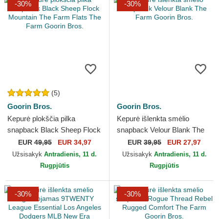
-30%
-30%
(5)
Goorin Bros.
Goorin Bros.
Kepurė plokščia pilka
Kepurė išlenkta smėlio
snapback Black Sheep Flock
snapback Velour Blank The
Mountain The Farm Flats The
Farm Goorin Bros.
EUR
49,95
EUR 34,97
EUR
39,95
EUR 27,97
Farm Goorin Bros.
Užsisakyk
Antradienis, 11 d.
Užsisakyk
Antradienis, 11 d.
Rugpjūtis
Rugpjūtis
-30%
-30%