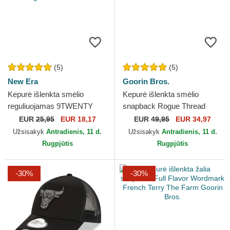
(5)
(5)
New Era
Goorin Bros.
Kepurė išlenkta smėlio
Kepurė išlenkta smėlio
reguliuojamas 9TWENTY
snapback Rogue Thread
League Essential Los
Rebel Rugged Comfort The
EUR
25,95
EUR 18,17
EUR
49,95
EUR 34,97
Angeles Dodgers MLB New
Farm Goorin Bros.
Užsisakyk
Antradienis, 11 d.
Užsisakyk
Antradienis, 11 d.
Era
Rugpjūtis
Rugpjūtis
-30%
-30%