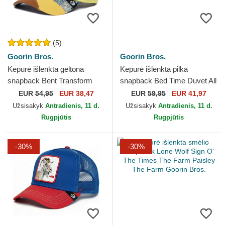
(5)
Goorin Bros.
Goorin Bros.
Kepurė išlenkta geltona
Kepurė išlenkta pilka
snapback Bent Transform
snapback Bed Time Duvet All
Farmigami The Farm Goorin
Det Happy Thoughts The
EUR
54,95
EUR 38,47
EUR
59,95
EUR 41,97
Bros.
Farm Goorin Bros.
Užsisakyk
Antradienis, 11 d.
Užsisakyk
Antradienis, 11 d.
Rugpjūtis
Rugpjūtis
-30%
-30%