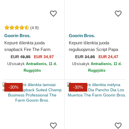
(4.8)
Goorin Bros.
Goorin Bros.
Kepurė išlenkta juoda
Kepurė išlenkta juoda
snapback Fire The Farm
reguliuojamas Script Papa
Premium The Farm Goorin
The Farm Goorin Bros.
EUR
49,95
EUR 34,97
EUR
34,95
EUR 24,47
Bros.
Užsisakyk
Antradienis, 11 d.
Užsisakyk
Antradienis, 11 d.
Rugpjūtis
Rugpjūtis
-30%
-30%