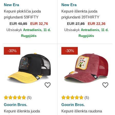
New Era
New Era
Kepurė plokščia juoda
Kepurė išlenkta juoda
priglundanti 59FIFTY
priglundanti 39THIRTY
Authentic On Field Game
Classic New York Yankees
EUR
40,95
EUR 32,76
EUR
27,95
EUR 22,36
Chicago White Sox MLB
MLB New Era
Užsisakyk
Antradienis, 11 d.
Užsisakyk
Antradienis, 11 d.
New Era
Rugpjūtis
Rugpjūtis
-30%
-30%
(5)
(5)
Goorin Bros.
Goorin Bros.
Kepurė išlenkta juoda
Kepurė išlenkta raudona