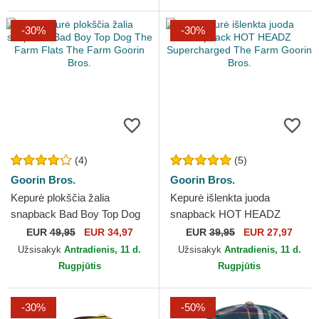
-30%
-30%
(4)
(5)
Goorin Bros.
Goorin Bros.
Kepurė plokščia žalia
Kepurė išlenkta juoda
snapback Bad Boy Top Dog
snapback HOT HEADZ
The Farm Flats The Farm
Supercharged The Farm
EUR
49,95
EUR 34,97
EUR
39,95
EUR 27,97
Goorin Bros.
Goorin Bros.
Užsisakyk
Antradienis, 11 d.
Užsisakyk
Antradienis, 11 d.
Rugpjūtis
Rugpjūtis
-30%
-50%