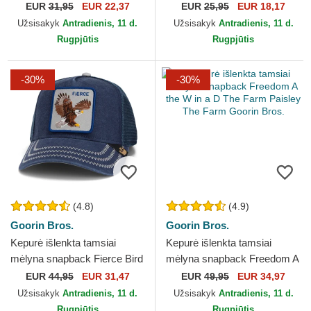
New York Yankees MLB
League Essential Los
EUR
31,95
EUR 22,37
EUR
25,95
EUR 18,17
New Era
Angeles Dodgers MLB New
Užsisakyk
Antradienis, 11 d.
Užsisakyk
Antradienis, 11 d.
Era
Rugpjūtis
Rugpjūtis
-30%
-30%
(4.8)
(4.9)
Goorin Bros.
Goorin Bros.
Kepurė išlenkta tamsiai
Kepurė išlenkta tamsiai
mėlyna snapback Fierce Bird
mėlyna snapback Freedom A
Of Prey Core Canvas The
the W in a D The Farm
EUR
44,95
EUR 31,47
EUR
49,95
EUR 34,97
Farm Goorin Bros.
Paisley The Farm Goorin...
Užsisakyk
Antradienis, 11 d.
Užsisakyk
Antradienis, 11 d.
Rugpjūtis
Rugpjūtis