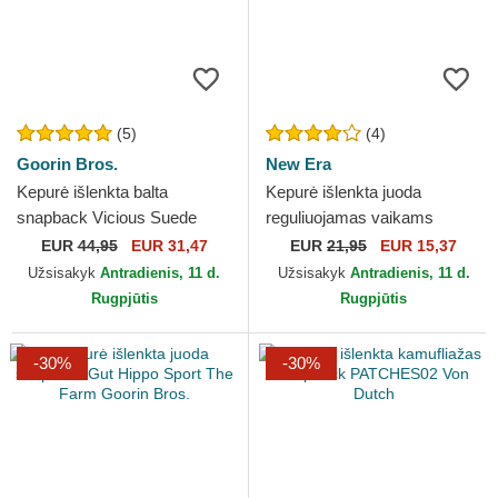
(5)
(4)
Goorin Bros.
New Era
Kepurė išlenkta balta
Kepurė išlenkta juoda
snapback Vicious Suede
reguliuojamas vaikams
Snake Suede Truckers The
9FORTY The League
EUR
44,95
EUR 31,47
EUR
21,95
EUR 15,37
Farm Goorin Bros.
Chicago Bulls NBA New Era
Užsisakyk
Antradienis, 11 d.
Užsisakyk
Antradienis, 11 d.
Rugpjūtis
Rugpjūtis
-30%
-30%