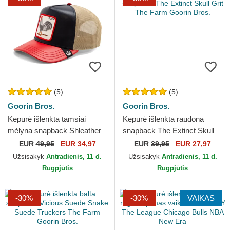
(5)
(5)
Goorin Bros.
Goorin Bros.
Kepurė išlenkta tamsiai
Kepurė išlenkta raudona
mėlyna snapback Shleather
snapback The Extinct Skull
Cock The Farm Goorin Bros.
Grit The Farm Goorin Bros.
EUR
49,95
EUR 34,97
EUR
39,95
EUR 27,97
Užsisakyk
Antradienis, 11 d.
Užsisakyk
Antradienis, 11 d.
Rugpjūtis
Rugpjūtis
-30%
-30%
VAIKAS