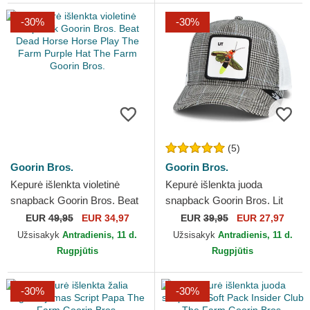
-30%
-30%
(5)
Goorin Bros.
Goorin Bros.
Kepurė išlenkta violetinė
Kepurė išlenkta juoda
snapback Goorin Bros. Beat
snapback Goorin Bros. Lit
Dead Horse Horse Play The
Firefly Luxury Moon The
EUR
49,95
EUR 34,97
EUR
39,95
EUR 27,97
Farm Purple Hat...
Farm Black and White Hat...
Užsisakyk
Antradienis, 11 d.
Užsisakyk
Antradienis, 11 d.
Rugpjūtis
Rugpjūtis
-30%
-30%