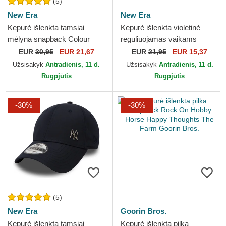
(5)
New Era
New Era
Kepurė išlenkta tamsiai
Kepurė išlenkta violetinė
mėlyna snapback Colour
reguliuojamas vaikams
Block A Frame New York
9FORTY The League Los
EUR
30,95
EUR 21,67
EUR
21,95
EUR 15,37
Yankees MLB New Era
Angeles Lakers NBA New
Užsisakyk
Antradienis, 11 d.
Užsisakyk
Antradienis, 11 d.
Era
Rugpjūtis
Rugpjūtis
-30%
-30%
(5)
New Era
Goorin Bros.
Kepurė išlenkta tamsiai
Kepurė išlenkta pilka