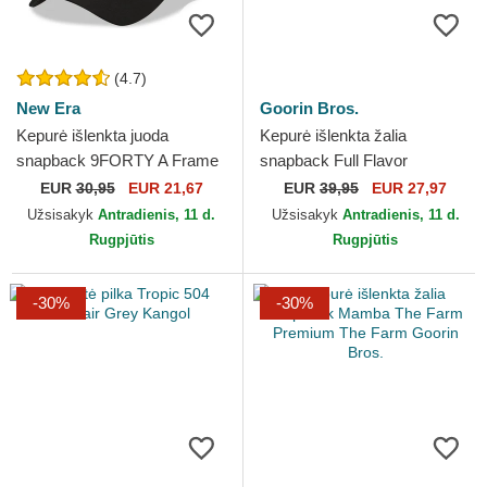
(4.7)
New Era
Goorin Bros.
Kepurė išlenkta juoda
Kepurė išlenkta žalia
snapback 9FORTY A Frame
snapback Full Flavor
Tonal Chicago Bulls NBA
Wordmark French Terry The
EUR
30,95
EUR 21,67
EUR
39,95
EUR 27,97
New Era
Farm Goorin Bros.
Užsisakyk
Antradienis, 11 d.
Užsisakyk
Antradienis, 11 d.
Rugpjūtis
Rugpjūtis
-30%
-30%