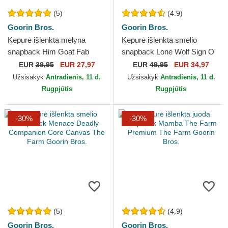
(5)
(4.9)
Goorin Bros.
Goorin Bros.
Kepurė išlenkta mėlyna
Kepurė išlenkta smėlio
snapback Him Goat Fab
snapback Lone Wolf Sign O'
Farm The Farm Goorin Bros.
The Times The Farm Paisley
EUR
39,95
EUR 27,97
EUR
49,95
EUR 34,97
The Farm Goorin Bros.
Užsisakyk
Antradienis, 11 d.
Užsisakyk
Antradienis, 11 d.
Rugpjūtis
Rugpjūtis
-30%
-30%
(5)
(4.9)
Goorin Bros.
Goorin Bros.