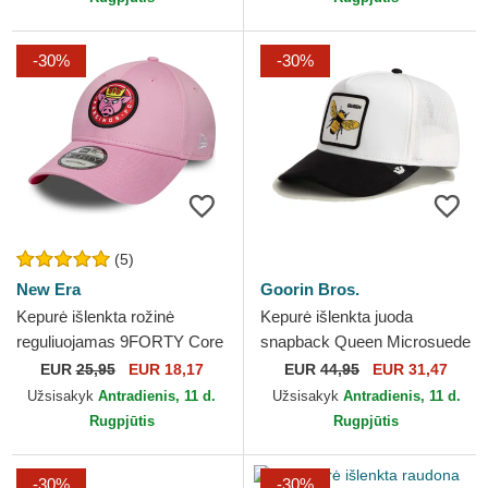
-30%
-30%
(5)
New Era
Goorin Bros.
Kepurė išlenkta rožinė
Kepurė išlenkta juoda
reguliuojamas 9FORTY Core
snapback Queen Microsuede
Porcinos FC Kings League
Bee The Farm Goorin Bros.
EUR
25,95
EUR 18,17
EUR
44,95
EUR 31,47
New Era
Užsisakyk
Antradienis, 11 d.
Užsisakyk
Antradienis, 11 d.
Rugpjūtis
Rugpjūtis
-30%
-30%