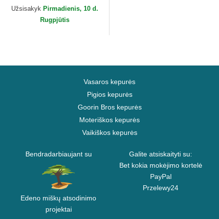
Užsisakyk
Pirmadienis, 10 d.
Rugpjūtis
Vasaros kepurės
Pigios kepurės
Goorin Bros kepurės
Moteriškos kepurės
Vaikiškos kepurės
Bendradarbiaujant su
Galite atsiskaityti su:
Bet kokia mokėjimo kortelė
PayPal
Przelewy24
Edeno miškų atsodinimo
projektai