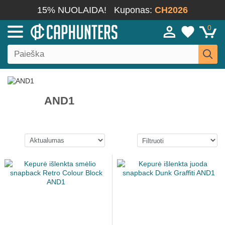
15% NUOLAIDA!
Kuponas:
CH2026
0
AND1