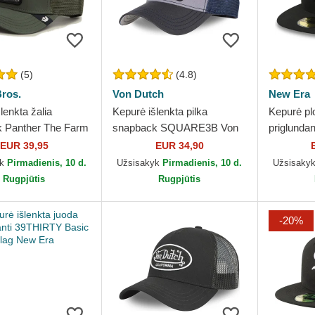
(5)
(4.8)
ros.
Von Dutch
New Era
lenkta žalia
Kepurė išlenkta pilka
Kepurė pl
 Panther The Farm
snapback SQUARE3B Von
priglunda
ros.
Dutch
on Black
EUR 39,95
EUR 34,90
MLB New
yk
Pirmadienis, 10 d.
Užsisakyk
Pirmadienis, 10 d.
Užsisaky
Rugpjūtis
Rugpjūtis
-20%