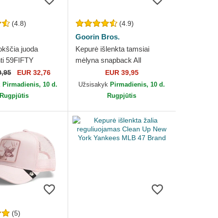
(4.8)
(4.9)
Goorin Bros.
okščia juoda
Kepurė išlenkta tamsiai
nti 59FIFTY
mėlyna snapback All
 On Field Game
American Rooster The Farm
0,95
EUR 32,76
EUR 39,95
White Sox MLB
Goorin Bros.
k
Pirmadienis, 10 d.
Užsisakyk
Pirmadienis, 10 d.
Rugpjūtis
Rugpjūtis
(5)