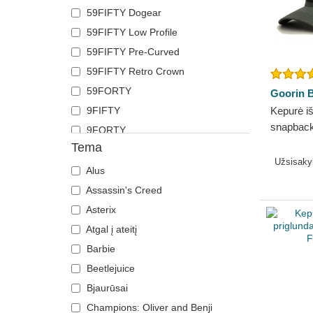
59FIFTY Dogear
Kiaulė
Polo Ralph Lauren
59FIFTY Low Profile
Kojotas
Superdry
59FIFTY Pre-Curved
Krabas
The No.1 Face
59FIFTY Retro Crown
Krokodilas
Von Dutch
59FORTY
Labradoro retriveris
Goorin B
Wheels And Waves
9FIFTY
Kepurė iš
Lapė
snapback
9FORTY
Laumžirgis
Goorin B
Tema
9FORTY APEX
Liūtas
Užsisak
9FORTY M-Crown
Liūtė
Alus
9SEVENTY
Lokys
Assassin's Creed
9TWENTY
Ožka
Asterix
A Frame
Pantera
Atgal į ateitį
Casual Classic
Pegazas
Barbie
E Frame
Pelė
Beetlejuice
Runner
Pelėda
Bjaurūsai
The 90s
Pitbulis
Champions: Oliver and Benji