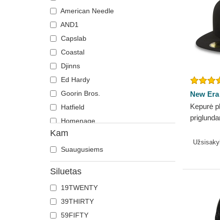
Driežas
American Needle
Drugelis
AND1
Elnias
Capslab
Erelis
Coastal
Feniksas
Djinns
Flamingas
Ed Hardy
Gaidys
Goorin Bros.
New Era
Gepardas
Kepurė p
Hatfield
priglunda
Grifas
Homenage
Essentia
Kam
Gyvatė
Kangol
Dodgers
Užsisak
Hipopotamas
Kimoa
Suaugusiems
Jautis
Mitchell & Ness
Siluetas
Jonvabalė
New Era
19TWENTY
Karvė
Nike
39THIRTY
Katė
Oblack
59FIFTY
Kaukolė
Pica Pica