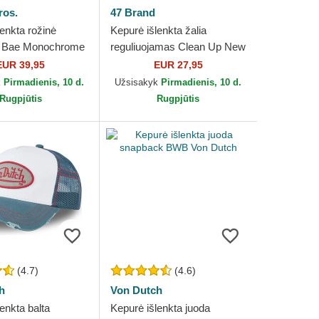
ros.
47 Brand
enkta rožinė
Kepurė išlenkta žalia
 Bae Monochrome
reguliuojamas Clean Up New
Goorin Bros.
York Yankees MLB 47 Brand
EUR 39,95
EUR 27,95
k
Pirmadienis, 10 d.
Užsisakyk
Pirmadienis, 10 d.
Rugpjūtis
Rugpjūtis
(4.7)
(4.6)
h
Von Dutch
enkta balta
Kepurė išlenkta juoda