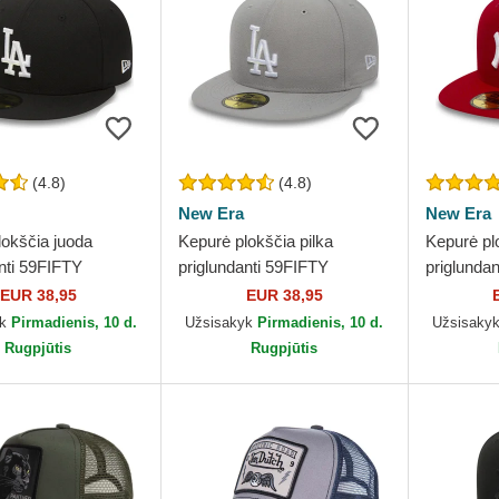
(4.8)
(4.8)
New Era
New Era
lokščia juoda
Kepurė plokščia pilka
Kepurė pl
nti 59FIFTY
priglundanti 59FIFTY
priglunda
l Los Angeles
Essential Los Angeles
Essential
EUR 38,95
EUR 38,95
 MLB New Era
Dodgers MLB New Era
MLB New
yk
Pirmadienis, 10 d.
Užsisakyk
Pirmadienis, 10 d.
Užsisaky
Rugpjūtis
Rugpjūtis