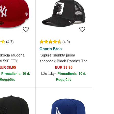
(4.7)
(4.9)
Goorin Bros.
okščia raudona
Kepurė išlenkta juoda
nti 59FIFTY
snapback Black Panther The
 New York Yankees
Farm Goorin Bros.
EUR 38,95
EUR 39,95
 Era
k
Pirmadienis, 10 d.
Užsisakyk
Pirmadienis, 10 d.
Rugpjūtis
Rugpjūtis