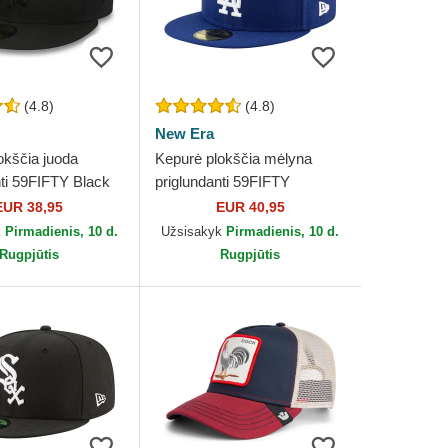
(4.8)
(4.8)
New Era
okščia juoda
Kepurė plokščia mėlyna
nti 59FIFTY Black
priglundanti 59FIFTY
 New York Yankees
Authentic On Field Game
EUR 38,95
EUR 40,95
 Era
Los Angeles Dodgers MLB
k
Pirmadienis, 10 d.
Užsisakyk
Pirmadienis, 10 d.
New Era
Rugpjūtis
Rugpjūtis