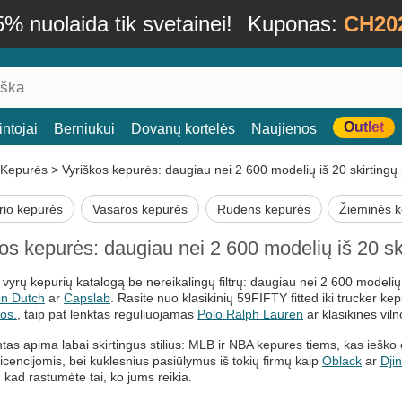
% nuolaida tik svetainei!
Kuponas:
CH20
Outlet
ntojai
Berniukui
Dovanų kortelės
Naujienos
Kepurės
>
Vyriškos kepurės: daugiau nei 2 600 modelių iš 20 skirtingų
rio kepurės
Vasaros kepurės
Rudens kepurės
Žieminės 
os kepurės: daugiau nei 2 600 modelių iš 20 sk
e vyrų kepurių katalogą be nereikalingų filtrų: daugiau nei 2 600 modelių
n Dutch
ar
Capslab
. Rasite nuo klasikinių 59FIFTY fitted iki trucker ke
os.
, taip pat lenktas reguliuojamas
Polo Ralph Lauren
ar klasikines vil
tas apima labai skirtingus stilius: MLB ir NBA kepures tiems, kas ieško 
 licencijomis, bei kuklesnius pasiūlymus iš tokių firmų kaip
Oblack
ar
Dji
, kad rastumėte tai, ko jums reikia.