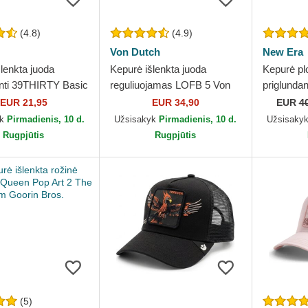
(4.8)
(4.9)
Von Dutch
New Era
lenkta juoda
Kepurė išlenkta juoda
Kepurė pl
anti 39THIRTY Basic
reguliuojamas LOFB 5 Von
priglunda
 Era
Dutch
Authentic
EUR 21,95
EUR 34,90
EUR
4
Chicago 
yk
Pirmadienis, 10 d.
Užsisakyk
Pirmadienis, 10 d.
Užsisaky
New Era
Rugpjūtis
Rugpjūtis
(5)