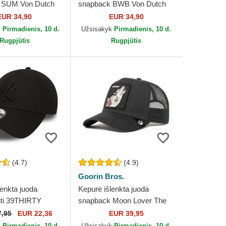
 SUM Von Dutch
snapback BWB Von Dutch
EUR 34,90
EUR 34,90
k
Pirmadienis, 10 d.
Užsisakyk
Pirmadienis, 10 d.
Rugpjūtis
Rugpjūtis
(4.7)
(4.9)
Goorin Bros.
lenkta juoda
Kepurė išlenkta juoda
nti 39THIRTY
snapback Moon Lover The
New York Yankees
Farm Goorin Bros.
7,95
EUR 22,36
EUR 39,95
 Era
k
Pirmadienis, 10 d.
Užsisakyk
Pirmadienis, 10 d.