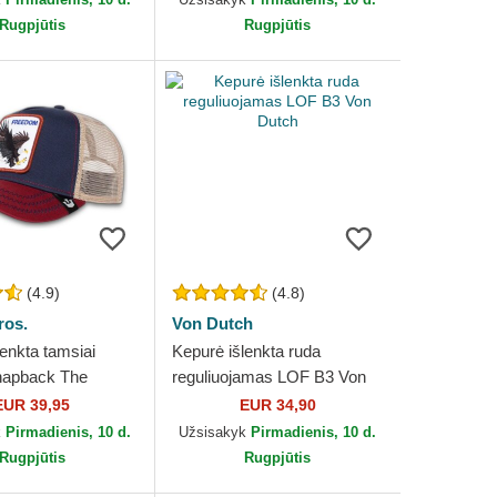
Rugpjūtis
Rugpjūtis
(4.9)
(4.8)
ros.
Von Dutch
enkta tamsiai
Kepurė išlenkta ruda
napback The
reguliuojamas LOF B3 Von
Eagle The Farm
Dutch
EUR 39,95
EUR 34,90
os.
k
Pirmadienis, 10 d.
Užsisakyk
Pirmadienis, 10 d.
Rugpjūtis
Rugpjūtis