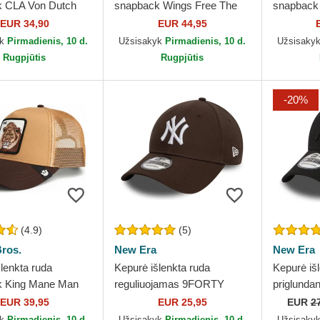
k CLA Von Dutch
snapback Wings Free The
snapback
Farm Goorin Bros.
EUR 34,90
EUR 44,95
yk
Pirmadienis, 10 d.
Užsisakyk
Pirmadienis, 10 d.
Užsisaky
Rugpjūtis
Rugpjūtis
-20%
(4.9)
(5)
ros.
New Era
New Era
lenkta ruda
Kepurė išlenkta ruda
Kepurė iš
k King Mane Man
reguliuojamas 9FORTY
priglunda
 Goorin Bros.
League Essential New York
Classic 
EUR 39,95
EUR 25,95
EUR
2
Yankees MLB New Era
MLB New
yk
Pirmadienis, 10 d.
Užsisakyk
Pirmadienis, 10 d.
Užsisaky