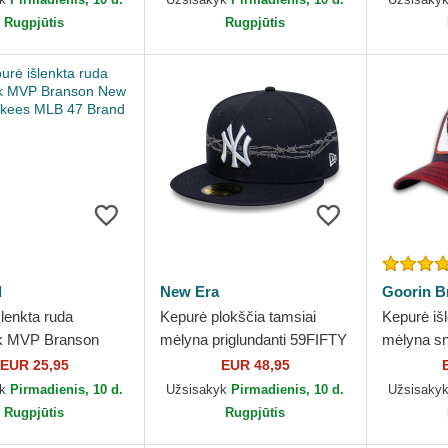
Rugpjūtis
Rugpjūtis
d
New Era
Goorin B
lenkta ruda
Kepurė plokščia tamsiai
Kepurė išl
k MVP Branson
mėlyna priglundanti 59FIFTY
mėlyna s
k Yankees MLB 47
Icon New York Yankees
Freedom 
EUR 25,95
EUR 48,95
MLB New Era
Goorin Br
yk
Pirmadienis, 10 d.
Užsisakyk
Pirmadienis, 10 d.
Užsisaky
Rugpjūtis
Rugpjūtis