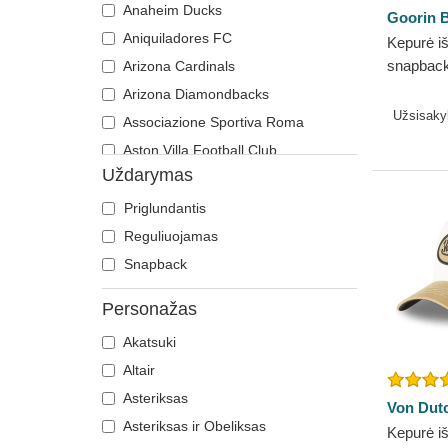
Anaheim Ducks
Goorin B
Viščiukas
Naruto
Aniquiladores FC
Kepurė iš
Vokiečių aviganis
NASA
snapback
Arizona Cardinals
Voverė
One Piece
The Farm
Arizona Diamondbacks
Žuvėdra
Rikas ir Mortis
Užsisak
Associazione Sportiva Roma
Robotas Grendizer
Aston Villa Football Club
Ryklys
Uždarymas
Atlanta Braves
Scooby-Doo
Atlanta Falcons
Priglundantis
Smurfai
Atlanta Hawks
Reguliuojamas
Sostų karai
Boston Bruins
Snapback
Šrekas
Boston Celtics
Super Mario Bros.
Personažas
Boston Red Sox
Valstijos ir šalys
Akatsuki
Brooklyn Nets
Variklis
Altair
Carolina Panthers
Žemės riešutai
Asteriksas
Charlotte Hornets
Von Dut
Žiedų valdovas
Asteriksas ir Obeliksas
Chelsea Football Club
Kepurė iš