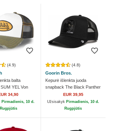
(4.9)
(4.8)
h
Goorin Bros.
enkta balta
Kepurė išlenkta juoda
 SUM YEL Von
snapback The Black Panther
Core Combo The Farm
EUR 34,90
EUR 39,95
Goorin Bros.
k
Pirmadienis, 10 d.
Užsisakyk
Pirmadienis, 10 d.
Rugpjūtis
Rugpjūtis