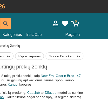
26
0
Kategorijos
InstaCap
Pagalba
 prekių ženklų
kepurės
Pigios kepurės
Goorin Bros kepurės
irtingų prekių ženklų
 iš tokių prekių ženklų kaip
New Era
,
Goorin Bros.
,
47
purių su gyvūnų aplikacijomis, kurias išpopuliarino
nones
Kangol
kepures.
oficialių produktų,
Capslab
ar
Difuzed
modelius su kino
nns
. Galite filtruoti pagal snapo tipą, užsegimo sistemą