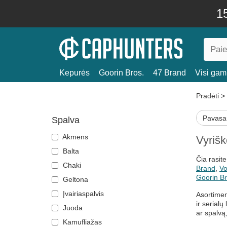
15
Kepurės
Goorin Bros.
47 Brand
Visi gami
Pradėti
>
Pavasa
Spalva
Akmens
Vyrišk
Balta
Čia rasit
Chaki
Brand
,
Vo
Goorin Br
Geltona
Įvairiaspalvis
Asortimen
ir serialų
Juoda
ar spalvą
Kamufliažas