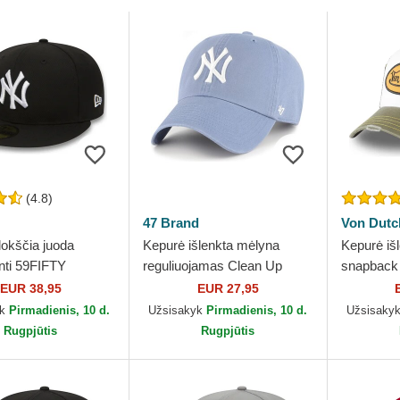
(4.8)
47 Brand
Von Dutc
lokščia juoda
Kepurė išlenkta mėlyna
Kepurė išl
nti 59FIFTY
reguliuojamas Clean Up
snapback
l New York Yankees
Vapor New York Yankees
Dutch
EUR 38,95
EUR 27,95
 Era
MLB 47 Brand
yk
Pirmadienis, 10 d.
Užsisakyk
Pirmadienis, 10 d.
Užsisaky
Rugpjūtis
Rugpjūtis