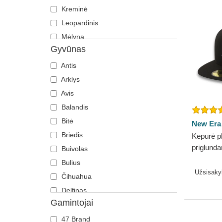
Kreminė
Leopardinis
Mėlyna
Gyvūnas
Oranžinė
Pilka
Antis
Raudona
Arklys
Rožinė
Avis
Ruda
Balandis
Smėlio
Bitė
New Era
Tamsiai mėlyna
Briedis
Kepurė p
priglunda
Violetinė
Buivolas
Essentia
Žalia
Bulius
MLB New
Užsisak
Čihuahua
Delfinas
Gamintojai
Dobermanas
Drakonas
47 Brand