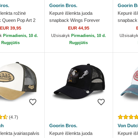
ros.
Goorin Bros.
Goorin B
lenkta rožinė
Kepurė išlenkta juoda
Kepurė išl
 Queen Pop Art 2
snapback Wings Forever
snapback
 Goorin Bros.
The Farm Goorin Bros.
The Farm 
EUR 39,95
EUR 44,95
yk
Pirmadienis, 10 d.
Užsisakyk
Pirmadienis, 10 d.
Užsisaky
Rugpjūtis
Rugpjūtis
(4.7)
ch
Goorin Bros.
Von Dutc
lenkta įvairiaspalvis
Kepurė išlenkta juoda
Kepurė išl