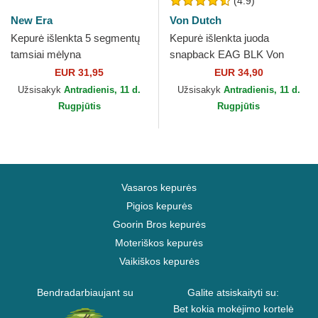
(4.9)
New Era
Von Dutch
Kepurė išlenkta 5 segmentų
Kepurė išlenkta juoda
tamsiai mėlyna
snapback EAG BLK Von
reguliuojamas Runner Colour
Dutch
EUR 31,95
EUR 34,90
Block New Era
Užsisakyk
Antradienis, 11 d.
Užsisakyk
Antradienis, 11 d.
Rugpjūtis
Rugpjūtis
Vasaros kepurės
Pigios kepurės
Goorin Bros kepurės
Moteriškos kepurės
Vaikiškos kepurės
Bendradarbiaujant su
Galite atsiskaityti su:
Bet kokia mokėjimo kortelė