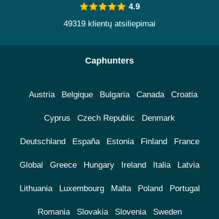
4.9
49319 klientų atsiliepimai
Caphunters
Austria
Belgique
Bulgaria
Canada
Croatia
Cyprus
Czech Republic
Denmark
Deutschland
España
Estonia
Finland
France
Global
Greece
Hungary
Ireland
Italia
Latvia
Lithuania
Luxembourg
Malta
Poland
Portugal
Romania
Slovakia
Slovenia
Sweden