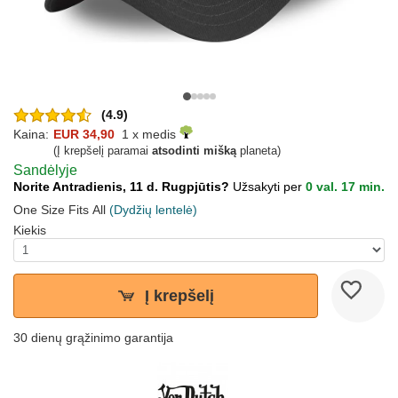
(4.9)
Kaina:
EUR 34,90
1 x medis
(Į krepšelį paramai
atsodinti mišką
planeta)
Sandėlyje
Norite Antradienis, 11 d. Rugpjūtis?
Užsakyti per
0 val. 17 min.
One Size Fits All
(Dydžių lentelė)
Kiekis
Į krepšelį
30 dienų grąžinimo garantija