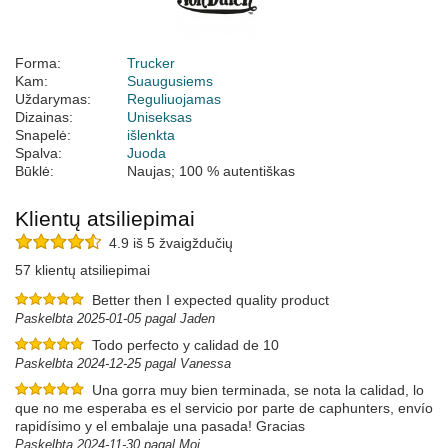
Forma:
Trucker
Kam:
Suaugusiems
Uždarymas:
Reguliuojamas
Dizainas:
Uniseksas
Snapelė:
išlenkta
Spalva:
Juoda
Būklė:
Naujas; 100 % autentiškas
Klientų atsiliepimai
4.9 iš 5 žvaigždučių
57 klientų atsiliepimai
Better then I expected quality product
Paskelbta 2025-01-05 pagal Jaden
Todo perfecto y calidad de 10
Paskelbta 2024-12-25 pagal Vanessa
Una gorra muy bien terminada, se nota la calidad, lo
que no me esperaba es el servicio por parte de caphunters, envío
rapidísimo y el embalaje una pasada! Gracias
Paskelbta 2024-11-30 pagal Moi