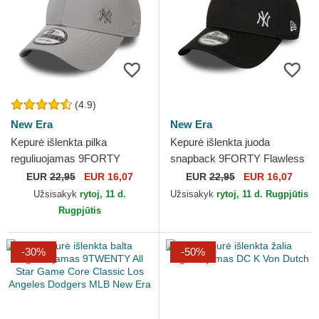
(4.9)
New Era
New Era
Kepurė išlenkta pilka
Kepurė išlenkta juoda
reguliuojamas 9FORTY
snapback 9FORTY Flawless
Flawless New York Yankees
Mesh New York Yankees
EUR
22,95
EUR 16,07
EUR
22,95
EUR 16,07
MLB New Era
MLB New Era
Užsisakyk
rytoj, 11 d.
Užsisakyk
rytoj, 11 d. Rugpjūtis
Rugpjūtis
-30%
-50%