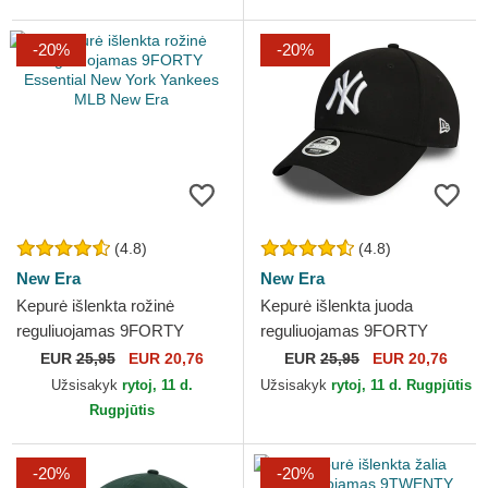
-20%
-20%
(4.8)
(4.8)
New Era
New Era
Kepurė išlenkta rožinė
Kepurė išlenkta juoda
reguliuojamas 9FORTY
reguliuojamas 9FORTY
Essential New York Yankees
Essential New York Yankees
EUR
25,95
EUR 20,76
EUR
25,95
EUR 20,76
MLB New Era
MLB New Era
Užsisakyk
rytoj, 11 d.
Užsisakyk
rytoj, 11 d. Rugpjūtis
Rugpjūtis
-20%
-20%