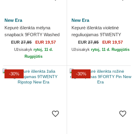
New Era
New Era
Kepurė išlenkta mėlyna
Kepurė išlenkta violetinė
snapback 9FORTY Washed
reguliuojamas 9TWENTY
Pack Split Los Angeles
Gingham New York Yankees
EUR
27,95
EUR 19,57
EUR
27,95
EUR 19,57
Dodgers MLB New Era
MLB New Era
Užsisakyk
rytoj, 11 d.
Užsisakyk
rytoj, 11 d. Rugpjūtis
Rugpjūtis
-30%
-30%