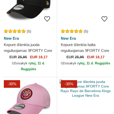
(5)
(5)
New Era
New Era
Kepurė išlenkta juoda
Kepurė išlenkta balta
reguliuojamas 9FORTY Core
reguliuojamas 9FORTY Core
Ultimate Móstoles Kings
PIO FC Kings League New
EUR
25,95
EUR 18,17
EUR
25,95
EUR 18,17
League New Era
Era
Užsisakyk
rytoj, 11 d.
Užsisakyk
rytoj, 11 d. Rugpjūtis
Rugpjūtis
-30%
-30%