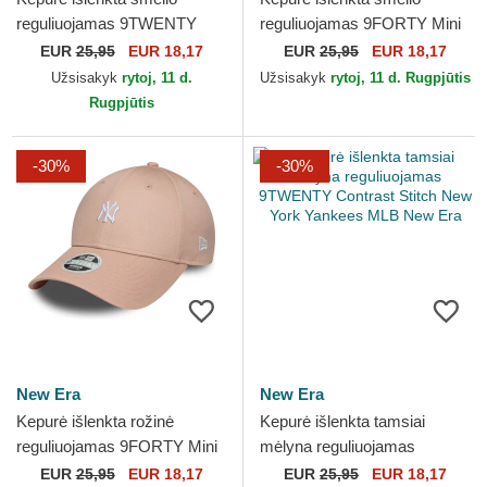
reguliuojamas 9TWENTY
reguliuojamas 9FORTY Mini
Mini New York Yankees MLB
New York Yankees MLB New
EUR
25,95
EUR 18,17
EUR
25,95
EUR 18,17
New Era
Era
Užsisakyk
rytoj, 11 d.
Užsisakyk
rytoj, 11 d. Rugpjūtis
Rugpjūtis
-30%
-30%
New Era
New Era
Kepurė išlenkta rožinė
Kepurė išlenkta tamsiai
reguliuojamas 9FORTY Mini
mėlyna reguliuojamas
New York Yankees MLB
9TWENTY Contrast Stitch
EUR
25,95
EUR 18,17
EUR
25,95
EUR 18,17