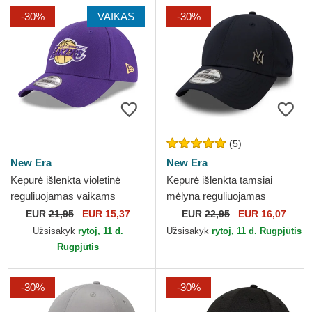
-30%
VAIKAS
-30%
(5)
New Era
New Era
Kepurė išlenkta violetinė
Kepurė išlenkta tamsiai
reguliuojamas vaikams
mėlyna reguliuojamas
9FORTY The League Los
9FORTY Flawless New York
EUR
21,95
EUR 15,37
EUR
22,95
EUR 16,07
Angeles Lakers NBA New
Yankees MLB New Era
Užsisakyk
rytoj, 11 d.
Užsisakyk
rytoj, 11 d. Rugpjūtis
Era
Rugpjūtis
-30%
-30%