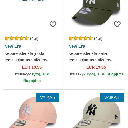
(4.9)
(4.9)
New Era
New Era
Kepurė išlenkta juoda
Kepurė išlenkta žalia
reguliuojamas vaikams
reguliuojamas vaikams
9FORTY Essential New York
9FORTY League Essential
EUR 19,95
EUR 19,95
Yankees MLB New Era
New York Yankees MLB New
Užsisakyk
rytoj, 11 d.
Užsisakyk
rytoj, 11 d. Rugpjūtis
Era
Rugpjūtis
VAIKAS
VAIKAS