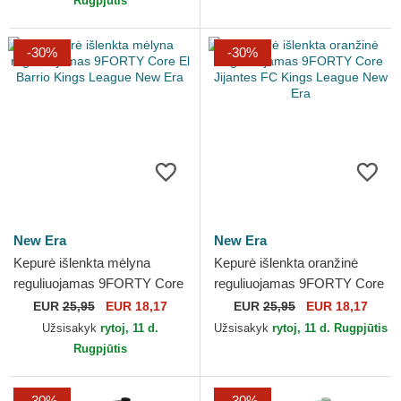
Rugpjūtis
-30%
-30%
New Era
New Era
Kepurė išlenkta mėlyna
Kepurė išlenkta oranžinė
reguliuojamas 9FORTY Core
reguliuojamas 9FORTY Core
El Barrio Kings League New
Jijantes FC Kings League
EUR
25,95
EUR 18,17
EUR
25,95
EUR 18,17
Era
New Era
Užsisakyk
rytoj, 11 d.
Užsisakyk
rytoj, 11 d. Rugpjūtis
Rugpjūtis
-30%
-30%