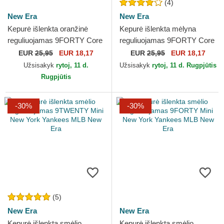
(4)
New Era
New Era
Kepurė išlenkta oranžinė
Kepurė išlenkta mėlyna
reguliuojamas 9FORTY Core
reguliuojamas 9FORTY Core
Saiyans FC Kings League
xBuyer Team Kings League
EUR
25,95
EUR 18,17
EUR
25,95
EUR 18,17
New Era
New Era
Užsisakyk
rytoj, 11 d.
Užsisakyk
rytoj, 11 d. Rugpjūtis
Rugpjūtis
-30%
-30%
(5)
New Era
New Era
Kepurė išlenkta smėlio
Kepurė išlenkta smėlio