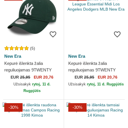
(5)
New Era
New Era
Kepurė išlenkta žalia
Kepurė išlenkta žalia
reguliuojamas 9TWENTY
reguliuojamas 9TWENTY
League Essential New York
League Essential Midi Los
EUR
25,95
EUR 20,76
EUR
25,95
EUR 20,76
Yankees MLB New Era
Angeles Dodgers MLB New
Užsisakyk
rytoj, 11 d.
Užsisakyk
rytoj, 11 d. Rugpjūtis
Era
Rugpjūtis
-30%
-30%