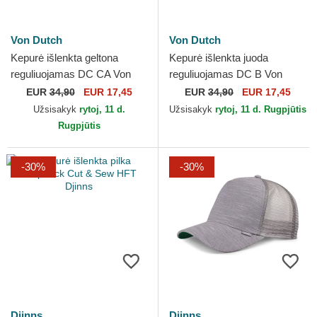
Von Dutch
Von Dutch
Kepurė išlenkta geltona
Kepurė išlenkta juoda
reguliuojamas DC CA Von
reguliuojamas DC B Von
Dutch
Dutch
EUR
34,90
EUR 17,45
EUR
34,90
EUR 17,45
Užsisakyk
rytoj, 11 d.
Užsisakyk
rytoj, 11 d. Rugpjūtis
Rugpjūtis
-30%
-30%
Djinns
Djinns