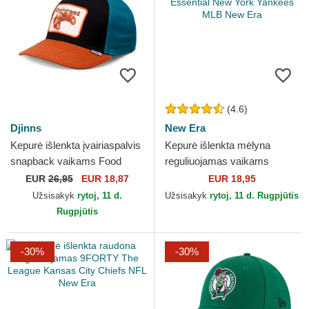
(4.6)
Djinns
New Era
Kepurė išlenkta įvairiaspalvis
Kepurė išlenkta mėlyna
snapback vaikams Food
reguliuojamas vaikams
Croissant Basic Djinns
9FORTY Essential New York
EUR
26,95
EUR 18,87
EUR 18,95
Yankees MLB New Era
Užsisakyk
rytoj, 11 d.
Užsisakyk
rytoj, 11 d. Rugpjūtis
Rugpjūtis
-30%
-30%