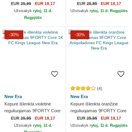
Star Game Core Classic Los
League Essential Los
EUR
25,95
EUR 18,17
EUR
25,95
EUR 18,17
Angeles Dodgers...
Angeles Dodgers MLB New
Užsisakyk
rytoj, 11 d.
Užsisakyk
rytoj, 11 d. Rugpjūtis
Era
Rugpjūtis
-30%
-30%
(4)
New Era
New Era
Kepurė išlenkta violetinė
Kepurė išlenkta oranžinė
reguliuojamas 9FORTY Core
reguliuojamas 9FORTY Core
1K FC Kings League New
Aniquiladores FC Kings
EUR
25,95
EUR 18,17
EUR
25,95
EUR 18,17
Era
League New Era
Užsisakyk
rytoj, 11 d.
Užsisakyk
rytoj, 11 d. Rugpjūtis