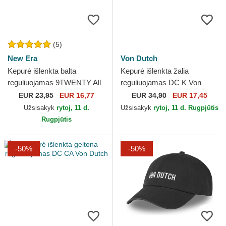
(5)
New Era
Von Dutch
Kepurė išlenkta balta
Kepurė išlenkta žalia
reguliuojamas 9TWENTY All
reguliuojamas DC K Von
Star Game Core Classic Los
Dutch
EUR
23,95
EUR 16,77
EUR
34,90
EUR 17,45
Angeles Dodgers MLB...
Užsisakyk
rytoj, 11 d.
Užsisakyk
rytoj, 11 d. Rugpjūtis
Rugpjūtis
-50%
-50%