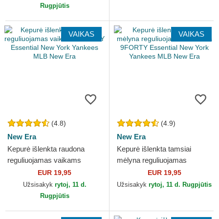
Rugpjūtis
VAIKAS
VAIKAS
(4.8)
(4.9)
New Era
New Era
Kepurė išlenkta raudona
Kepurė išlenkta tamsiai
reguliuojamas vaikams
mėlyna reguliuojamas
9FORTY Essential New York
vaikams 9FORTY Essential
EUR 19,95
EUR 19,95
Yankees MLB New Era
New York Yankees MLB New
Užsisakyk
rytoj, 11 d.
Užsisakyk
rytoj, 11 d. Rugpjūtis
Era
Rugpjūtis