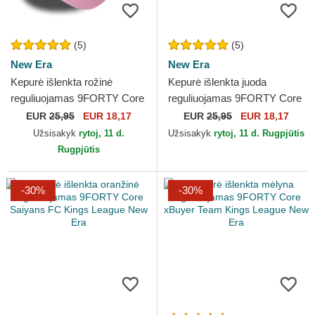
(5)
(5)
New Era
New Era
Kepurė išlenkta rožinė
Kepurė išlenkta juoda
reguliuojamas 9FORTY Core
reguliuojamas 9FORTY Core
Porcinos FC Kings League
Rayo Rayo de Barcelona
EUR
25,95
EUR 18,17
EUR
25,95
EUR 18,17
New Era
Kings League New Era
Užsisakyk
rytoj, 11 d.
Užsisakyk
rytoj, 11 d. Rugpjūtis
Rugpjūtis
-30%
-30%