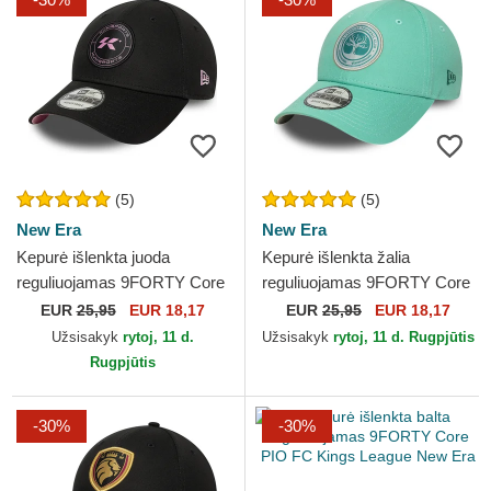
(5)
(5)
New Era
New Era
Kepurė išlenkta juoda
Kepurė išlenkta žalia
reguliuojamas 9FORTY Core
reguliuojamas 9FORTY Core
Kunisports Kings League
Los Troncos FC Kings
EUR
25,95
EUR 18,17
EUR
25,95
EUR 18,17
New Era
League New Era
Užsisakyk
rytoj, 11 d.
Užsisakyk
rytoj, 11 d. Rugpjūtis
Rugpjūtis
-30%
-30%