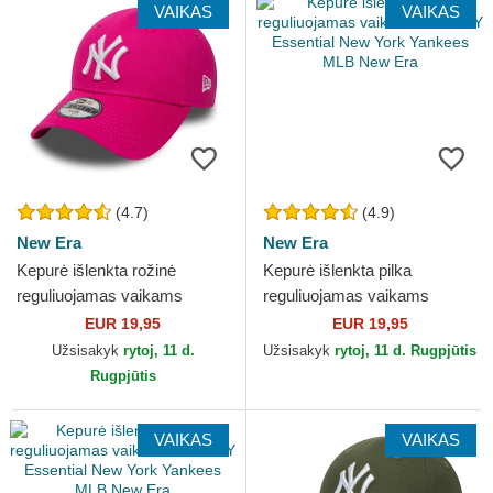
VAIKAS
VAIKAS
(4.7)
(4.9)
New Era
New Era
Kepurė išlenkta rožinė
Kepurė išlenkta pilka
reguliuojamas vaikams
reguliuojamas vaikams
9FORTY Essential New York
9FORTY Essential New York
EUR 19,95
EUR 19,95
Yankees MLB New Era
Yankees MLB New Era
Užsisakyk
rytoj, 11 d.
Užsisakyk
rytoj, 11 d. Rugpjūtis
Rugpjūtis
VAIKAS
VAIKAS