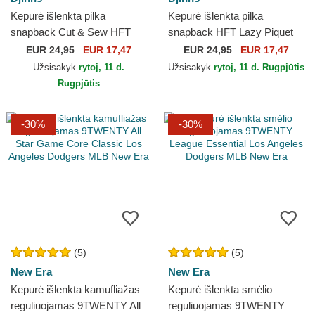
Kepurė išlenkta pilka
Kepurė išlenkta pilka
snapback Cut & Sew HFT
snapback HFT Lazy Piquet
Djinns
Djinns
EUR
24,95
EUR 17,47
EUR
24,95
EUR 17,47
Užsisakyk
rytoj, 11 d.
Užsisakyk
rytoj, 11 d. Rugpjūtis
Rugpjūtis
-30%
-30%
(5)
(5)
New Era
New Era
Kepurė išlenkta kamufliažas
Kepurė išlenkta smėlio
reguliuojamas 9TWENTY All
reguliuojamas 9TWENTY