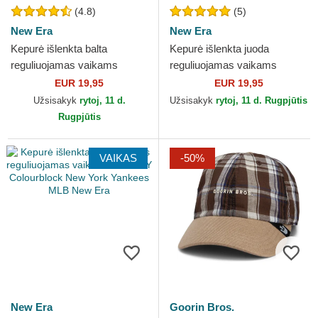
(4.8)
(5)
New Era
New Era
Kepurė išlenkta balta
Kepurė išlenkta juoda
reguliuojamas vaikams
reguliuojamas vaikams
9FORTY League Essential
9FORTY League Essential
EUR 19,95
EUR 19,95
New York Yankees MLB
New York Yankees MLB New
Užsisakyk
rytoj, 11 d.
Užsisakyk
rytoj, 11 d. Rugpjūtis
New Era
Era
Rugpjūtis
VAIKAS
-50%
New Era
Goorin Bros.