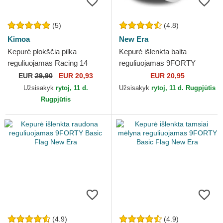
(5)
(4.8)
Kimoa
New Era
Kepurė plokščia pilka
Kepurė išlenkta balta
reguliuojamas Racing 14
reguliuojamas 9FORTY
Kimoa
Basic Flag New Era
EUR
29,90
EUR 20,93
EUR 20,95
Užsisakyk
rytoj, 11 d.
Užsisakyk
rytoj, 11 d. Rugpjūtis
Rugpjūtis
(4.9)
(4.9)