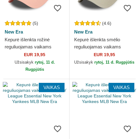
(5)
(4.6)
New Era
New Era
Kepurė išlenkta rožinė
Kepurė išlenkta smėlio
reguliuojamas vaikams
reguliuojamas vaikams
9FORTY League Essential
9FORTY League Essential
EUR 19,95
EUR 19,95
New York Yankees MLB
New York Yankees MLB New
Užsisakyk
rytoj, 11 d.
Užsisakyk
rytoj, 11 d. Rugpjūtis
New Era
Era
Rugpjūtis
VAIKAS
VAIKAS