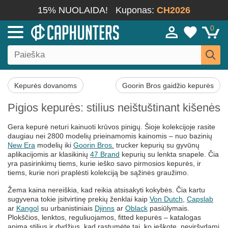
15% NUOLAIDA!
Kuponas:
CH2026
0
Kepurės dovanoms
Goorin Bros gaidžio kepurės
Pigios kepurės: stilius neištuštinant kišenės
Gera kepurė neturi kainuoti krūvos pinigų. Šioje kolekcijoje rasite
daugiau nei 2800 modelių prieinamomis kainomis – nuo bazinių
New Era
modelių iki
Goorin Bros.
trucker kepurių su gyvūnų
aplikacijomis ar klasikinių
47 Brand
kepurių su lenkta snapele. Čia
yra pasirinkimų tiems, kurie ieško savo pirmosios kepurės, ir
tiems, kurie nori praplėsti kolekciją be sąžinės graužimo.
Žema kaina nereiškia, kad reikia atsisakyti kokybės. Čia kartu
sugyvena tokie įsitvirtinę prekių ženklai kaip
Von Dutch
,
Capslab
ar
Kangol
su urbanistiniais
Djinns
ar
Oblack
pasiūlymais.
Plokščios, lenktos, reguliuojamos, fitted kepurės – katalogas
apima stilius ir dydžius, kad rastumėte tai, ko ieškote, neviršydami