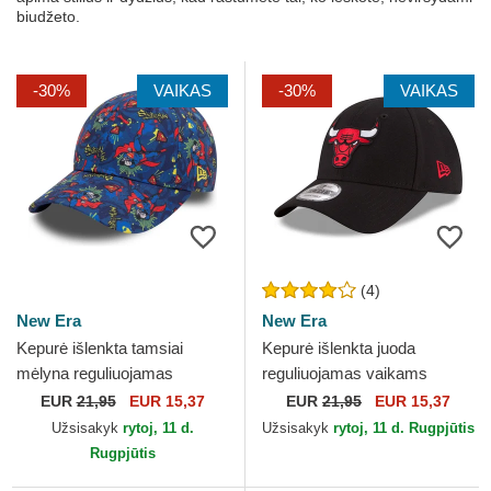
biudžeto.
-30%
VAIKAS
-30%
VAIKAS
(4)
New Era
New Era
Kepurė išlenkta tamsiai
Kepurė išlenkta juoda
mėlyna reguliuojamas
reguliuojamas vaikams
vaikams 9FORTY All Over
9FORTY The League
EUR
21,95
EUR 15,37
EUR
21,95
EUR 15,37
Print Superman DC Comics
Chicago Bulls NBA New Era
Užsisakyk
rytoj, 11 d.
Užsisakyk
rytoj, 11 d. Rugpjūtis
New...
Rugpjūtis