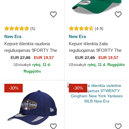
(5)
(4.9)
New Era
New Era
Kepurė išlenkta raudona
Kepurė išlenkta žalia
reguliuojamas 9FORTY The
reguliuojamas 9FORTY The
League Kansas City Chiefs
League Boston Celtics NBA
EUR
27,95
EUR 19,57
EUR
27,95
EUR 19,57
NFL New Era
New Era
Užsisakyk
rytoj, 11 d.
Užsisakyk
rytoj, 11 d. Rugpjūtis
Rugpjūtis
-30%
-30%