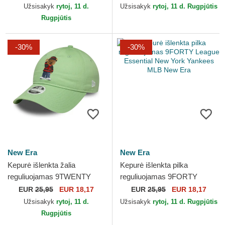
New Era
New York Yankees MLB New
Užsisakyk
rytoj, 11 d.
Užsisakyk
rytoj, 11 d. Rugpjūtis
Era
Rugpjūtis
-30%
-30%
New Era
New Era
Kepurė išlenkta žalia
Kepurė išlenkta pilka
reguliuojamas 9TWENTY
reguliuojamas 9FORTY
Bear AC Milan Serie A New
League Essential New York
EUR
25,95
EUR 18,17
EUR
25,95
EUR 18,17
Era
Yankees MLB New Era
Užsisakyk
rytoj, 11 d.
Užsisakyk
rytoj, 11 d. Rugpjūtis
Rugpjūtis