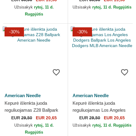
A Barn Papa Cap Madras...
Papa Cap Madras...
Užsisakyk
rytoj, 11 d.
Užsisakyk
rytoj, 11 d. Rugpjūtis
Rugpjūtis
-30%
-30%
American Needle
American Needle
Kepurė išlenkta juoda
Kepurė išlenkta juoda
reguliuojamas Z28 Ballpark
reguliuojamas Los Angeles
American Needle
Dodgers Ballpark Los
EUR
29,50
EUR 20,65
EUR
29,50
EUR 20,65
Angeles Dodgers MLB
Užsisakyk
rytoj, 11 d.
Užsisakyk
rytoj, 11 d. Rugpjūtis
American...
Rugpjūtis