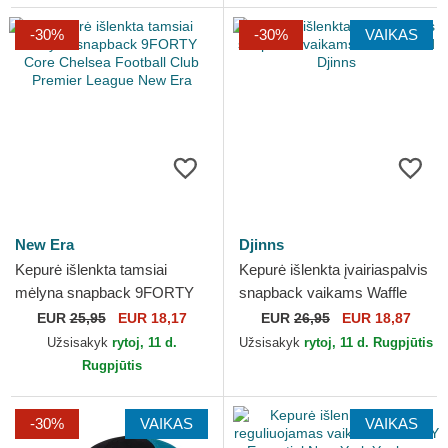
-30%
-30%
VAIKAS
New Era
Djinns
Kepurė išlenkta tamsiai
Kepurė išlenkta įvairiaspalvis
mėlyna snapback 9FORTY
snapback vaikams Waffle
Core Chelsea Football Club
Food Djinns
EUR
25,95
EUR 18,17
EUR
26,95
EUR 18,87
Premier League New Era
Užsisakyk
rytoj, 11 d.
Užsisakyk
rytoj, 11 d. Rugpjūtis
Rugpjūtis
-30%
VAIKAS
VAIKAS