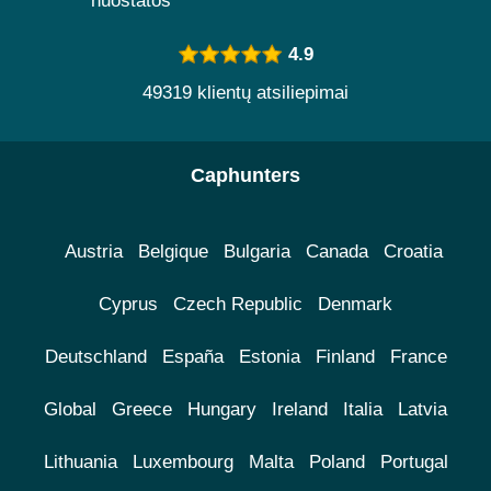
nuostatos
4.9
49319 klientų atsiliepimai
Caphunters
Austria
Belgique
Bulgaria
Canada
Croatia
Cyprus
Czech Republic
Denmark
Deutschland
España
Estonia
Finland
France
Global
Greece
Hungary
Ireland
Italia
Latvia
Lithuania
Luxembourg
Malta
Poland
Portugal