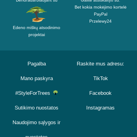
Bendradarbiaujant su
Galite atsiskaityti su:
Bet kokia mokėjimo kortelė
PayPal
Przelewy24
Edeno miškų atsodinimo
projektai
Pagalba
Raskite mus adresu:
Mano paskyra
TikTok
#StyleForTrees
Facebook
Sutikimo nuostatos
Instagramas
Naudojimo sąlygos ir