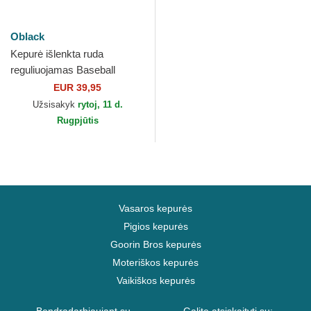
Oblack
Kepurė išlenkta ruda
reguliuojamas Baseball
Peach OBL058 Oblack
EUR 39,95
Užsisakyk
rytoj, 11 d.
Rugpjūtis
Vasaros kepurės
Pigios kepurės
Goorin Bros kepurės
Moteriškos kepurės
Vaikiškos kepurės