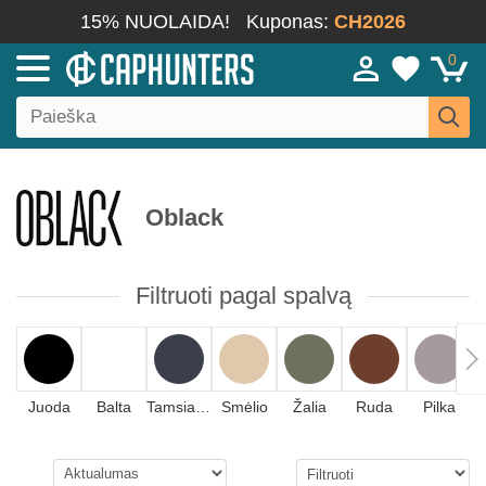
15% NUOLAIDA!
Kuponas:
CH2026
0
Oblack
Filtruoti pagal spalvą
Juoda
Balta
Tamsiai mėlyna
Smėlio
Žalia
Ruda
Pilka