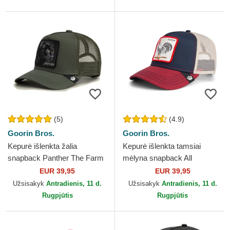
(5)
(4.9)
Goorin Bros.
Goorin Bros.
Kepurė išlenkta žalia
Kepurė išlenkta tamsiai
snapback Panther The Farm
mėlyna snapback All
Goorin Bros.
American Rooster The Farm
EUR 39,95
EUR 39,95
Goorin Bros.
Užsisakyk
Antradienis, 11 d.
Užsisakyk
Antradienis, 11 d.
Rugpjūtis
Rugpjūtis