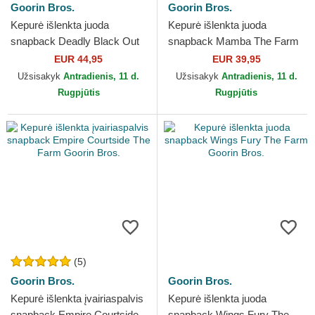
Goorin Bros.
Goorin Bros.
Kepurė išlenkta juoda
Kepurė išlenkta juoda
snapback Deadly Black Out
snapback Mamba The Farm
Scorpion Metallic The Farm
Goorin Bros.
EUR 44,95
EUR 39,95
Goorin Bros.
Užsisakyk
Antradienis, 11 d.
Užsisakyk
Antradienis, 11 d.
Rugpjūtis
Rugpjūtis
(5)
Goorin Bros.
Goorin Bros.
Kepurė išlenkta įvairiaspalvis
Kepurė išlenkta juoda
snapback Empire Courtside
snapback Wings Fury The