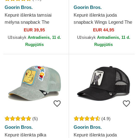
Goorin Bros.
Goorin Bros.
Kepurė išlenkta tamsiai
Kepurė išlenkta juoda
mėlyna snapback The
snapback Wings Legend The
Freedom Eagle The Farm
Farm Goorin Bros.
EUR 39,95
EUR 44,95
Goorin Bros.
Užsisakyk
Antradienis, 11 d.
Užsisakyk
Antradienis, 11 d.
Rugpjūtis
Rugpjūtis
(5)
(4.9)
Goorin Bros.
Goorin Bros.
Kepurė išlenkta pilka
Kepurė išlenkta juoda