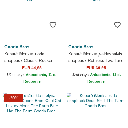
Goorin Bros.
Goorin Bros.
Kepurė išlenkta juoda
Kepurė išlenkta įvairiaspalvis
snapback Classic Rocker
snapback Ruthless Two-Tone
Freedom The Farm Goorin
Buffalo Sport The Farm
EUR 44,95
EUR 39,95
Bros.
Goorin Bros.
Užsisakyk
Antradienis, 11 d.
Užsisakyk
Antradienis, 11 d.
Rugpjūtis
Rugpjūtis
-30%