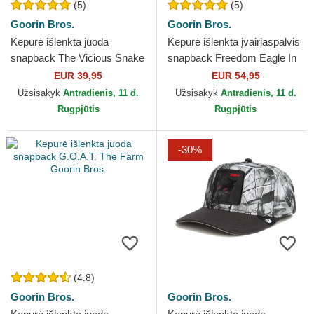
(5)
(5)
Goorin Bros.
Goorin Bros.
Kepurė išlenkta juoda
Kepurė išlenkta įvairiaspalvis
snapback The Vicious Snake
snapback Freedom Eagle In
Core Combo The Farm
The Element The Farm
EUR 39,95
EUR 54,95
Goorin Bros.
Goorin Bros.
Užsisakyk
Antradienis, 11 d.
Užsisakyk
Antradienis, 11 d.
Rugpjūtis
Rugpjūtis
-30%
(4.8)
Goorin Bros.
Goorin Bros.