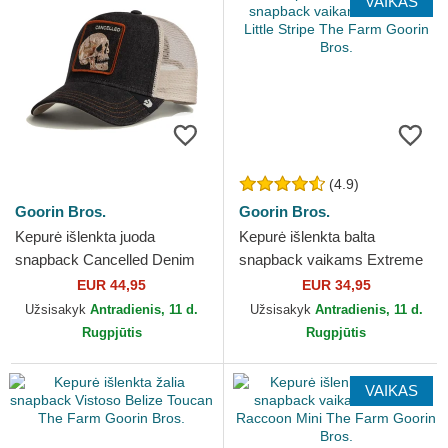
VAIKAS
(4.9)
Goorin Bros.
Goorin Bros.
Kepurė išlenkta juoda
Kepurė išlenkta balta
snapback Cancelled Denim
snapback vaikams Extreme
Skull The Farm Goorin Bros.
Little Stripe The Farm Goorin
EUR 44,95
EUR 34,95
Bros.
Užsisakyk
Antradienis, 11 d.
Užsisakyk
Antradienis, 11 d.
Rugpjūtis
Rugpjūtis
VAIKAS