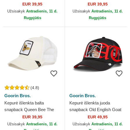
Farm Goorin Bros.
The Farm Goorin Bros.
EUR 39,95
EUR 39,95
Užsisakyk
Antradienis, 11 d.
Užsisakyk
Antradienis, 11 d.
Rugpjūtis
Rugpjūtis
(4.8)
Goorin Bros.
Goorin Bros.
Kepurė išlenkta balta
Kepurė išlenkta juoda
snapback Queen Bee The
snapback Old English Goat
Farm Goorin Bros.
The Farm Goorin Bros.
EUR 39,95
EUR 49,95
Užsisakyk
Antradienis, 11 d.
Užsisakyk
Antradienis, 11 d.