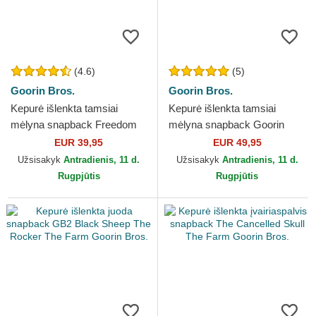
(4.6)
(5)
Goorin Bros.
Goorin Bros.
Kepurė išlenkta tamsiai
Kepurė išlenkta tamsiai
mėlyna snapback Freedom
mėlyna snapback Goorin
Truckin The Farm Goorin
Bros. Power Full Throttle
EUR 39,95
EUR 49,95
Bros.
Horse Play The Farm Navy...
Užsisakyk
Antradienis, 11 d.
Užsisakyk
Antradienis, 11 d.
Rugpjūtis
Rugpjūtis