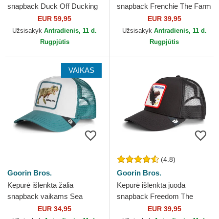
snapback Duck Off Ducking
snapback Frenchie The Farm
Autocorrect Happy Thoughts
Goorin Bros.
EUR 59,95
EUR 39,95
The Farm Goorin Bros.
Užsisakyk
Antradienis, 11 d.
Užsisakyk
Antradienis, 11 d.
Rugpjūtis
Rugpjūtis
VAIKAS
(4.8)
Goorin Bros.
Goorin Bros.
Kepurė išlenkta žalia
Kepurė išlenkta juoda
snapback vaikams Sea
snapback Freedom The
Monster The Farm Goorin
Farm Goorin Bros.
EUR 34,95
EUR 39,95
Bros.