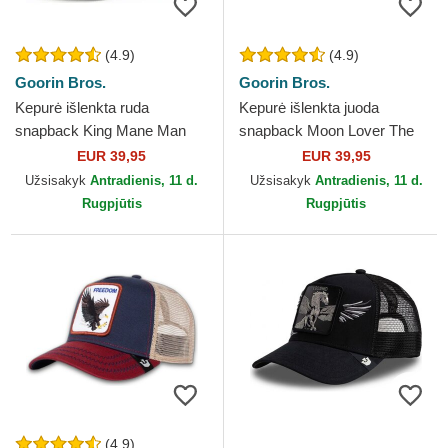
(4.9)
(4.9)
Goorin Bros.
Goorin Bros.
Kepurė išlenkta ruda
Kepurė išlenkta juoda
snapback King Mane Man
snapback Moon Lover The
The Farm Goorin Bros.
Farm Goorin Bros.
EUR 39,95
EUR 39,95
Užsisakyk
Antradienis, 11 d.
Užsisakyk
Antradienis, 11 d.
Rugpjūtis
Rugpjūtis
(4.9)