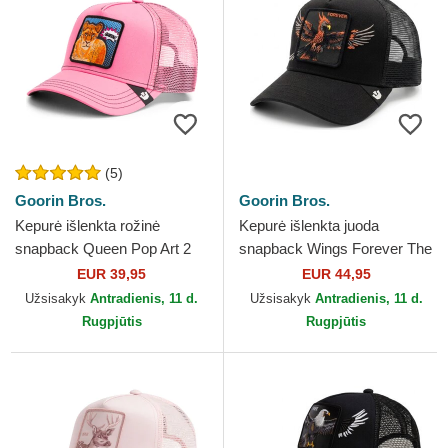
(5)
Goorin Bros.
Goorin Bros.
Kepurė išlenkta rožinė
Kepurė išlenkta juoda
snapback Queen Pop Art 2
snapback Wings Forever The
The Farm Goorin Bros.
Farm Goorin Bros.
EUR 39,95
EUR 44,95
Užsisakyk
Antradienis, 11 d.
Užsisakyk
Antradienis, 11 d.
Rugpjūtis
Rugpjūtis