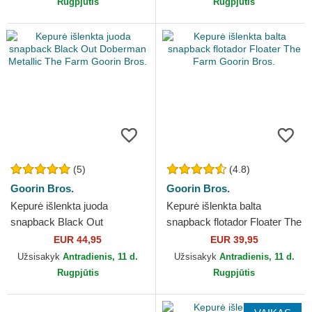
Rugpjūtis
Rugpjūtis
(5)
(4.8)
Goorin Bros.
Goorin Bros.
Kepurė išlenkta juoda
Kepurė išlenkta balta
snapback Black Out
snapback flotador Floater The
Doberman Metallic The Farm
Farm Goorin Bros.
EUR 44,95
EUR 39,95
Goorin Bros.
Užsisakyk
Antradienis, 11 d.
Užsisakyk
Antradienis, 11 d.
Rugpjūtis
Rugpjūtis