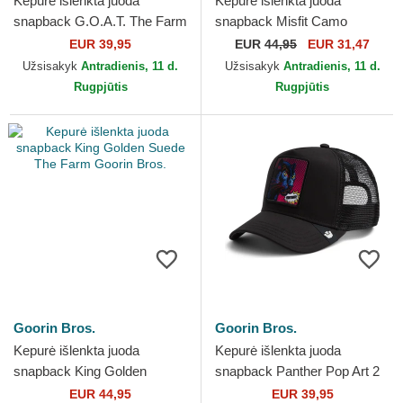
Kepurė išlenkta juoda
Kepurė išlenkta juoda
snapback G.O.A.T. The Farm
snapback Misfit Camo
Goorin Bros.
Desaturated Camo The Farm
EUR 39,95
EUR
44,95
EUR 31,47
Goorin Bros.
Užsisakyk
Antradienis, 11 d.
Užsisakyk
Antradienis, 11 d.
Rugpjūtis
Rugpjūtis
Goorin Bros.
Goorin Bros.
Kepurė išlenkta juoda
Kepurė išlenkta juoda
snapback King Golden
snapback Panther Pop Art 2
Suede The Farm Goorin
The Farm Goorin Bros.
EUR 44,95
EUR 39,95