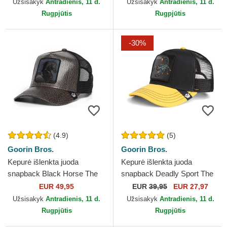
Užsisakyk
Antradienis, 11 d.
Užsisakyk
Antradienis, 11 d.
Rugpjūtis
Rugpjūtis
-30%
(4.9)
(5)
Goorin Bros.
Goorin Bros.
Kepurė išlenkta juoda
Kepurė išlenkta juoda
snapback Black Horse The
snapback Deadly Sport The
Farm Goorin Bros.
Farm Goorin Bros.
EUR 49,95
EUR
39,95
EUR 27,97
Užsisakyk
Antradienis, 11 d.
Užsisakyk
Antradienis, 11 d.
Rugpjūtis
Rugpjūtis