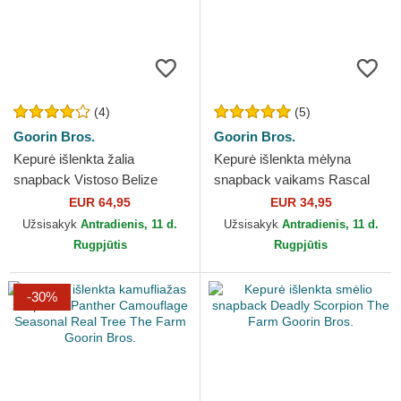
(4)
(5)
Goorin Bros.
Goorin Bros.
Kepurė išlenkta žalia
Kepurė išlenkta mėlyna
snapback Vistoso Belize
snapback vaikams Rascal
Toucan The Farm Goorin
Raccoon Mini The Farm
EUR 64,95
EUR 34,95
Bros.
Goorin Bros.
Užsisakyk
Antradienis, 11 d.
Užsisakyk
Antradienis, 11 d.
Rugpjūtis
Rugpjūtis
-30%