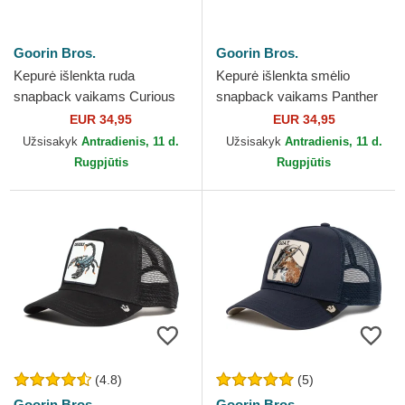
Goorin Bros.
Goorin Bros.
Kepurė išlenkta ruda
Kepurė išlenkta smėlio
snapback vaikams Curious
snapback vaikams Panther
Cat Mini The Farm Goorin
Mini The Farm Goorin Bros.
EUR 34,95
EUR 34,95
Bros.
Užsisakyk
Antradienis, 11 d.
Užsisakyk
Antradienis, 11 d.
Rugpjūtis
Rugpjūtis
(4.8)
(5)
Goorin Bros.
Goorin Bros.