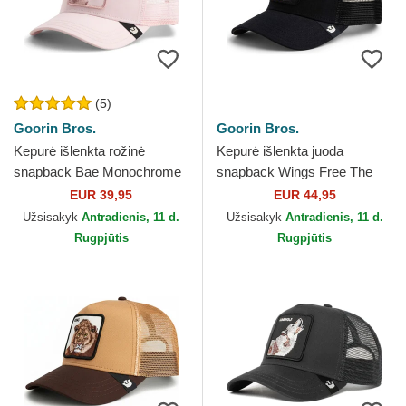
(5)
Goorin Bros.
Goorin Bros.
Kepurė išlenkta rožinė
Kepurė išlenkta juoda
snapback Bae Monochrome
snapback Wings Free The
The Farm Goorin Bros.
Farm Goorin Bros.
EUR 39,95
EUR 44,95
Užsisakyk
Antradienis, 11 d.
Užsisakyk
Antradienis, 11 d.
Rugpjūtis
Rugpjūtis