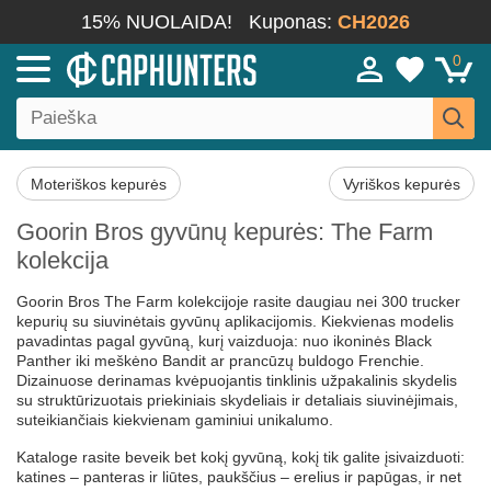
15% NUOLAIDA!
Kuponas:
CH2026
0
Moteriškos kepurės
Vyriškos kepurės
Goorin Bros gyvūnų kepurės: The Farm
kolekcija
Goorin Bros The Farm kolekcijoje rasite daugiau nei 300 trucker
kepurių su siuvinėtais gyvūnų aplikacijomis. Kiekvienas modelis
pavadintas pagal gyvūną, kurį vaizduoja: nuo ikoninės Black
Panther iki meškėno Bandit ar prancūzų buldogo Frenchie.
Dizainuose derinamas kvėpuojantis tinklinis užpakalinis skydelis
su struktūrizuotais priekiniais skydeliais ir detaliais siuvinėjimais,
suteikiančiais kiekvienam gaminiui unikalumo.
Kataloge rasite beveik bet kokį gyvūną, kokį tik galite įsivaizduoti:
katines – panteras ir liūtes, paukščius – erelius ir papūgas, ir net