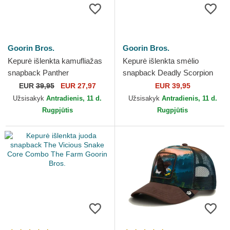
Goorin Bros.
Goorin Bros.
Kepurė išlenkta kamufliažas
Kepurė išlenkta smėlio
snapback Panther
snapback Deadly Scorpion
Camouflage Seasonal Real
The Farm Goorin Bros.
EUR
39,95
EUR 27,97
EUR 39,95
Tree The Farm Goorin Bros.
Užsisakyk
Antradienis, 11 d.
Užsisakyk
Antradienis, 11 d.
Rugpjūtis
Rugpjūtis