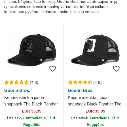
mitines būtybes kaip feniksą. Goorin Bros nuolat atnaujina liniją
specialiomis serijomis ir spalvų variantais, todėl jei ieškote
konkretaus gyvūno, tikriausiai rasite kelias jo versijas.
(4.8)
(4.9)
Goorin Bros.
Goorin Bros.
Kepurė išlenkta juoda
Kepurė išlenkta juoda
snapback The Black Panther
snapback Black Panther The
Core Combo The Farm
Farm Goorin Bros.
EUR 39,95
EUR 39,95
Goorin Bros.
Užsisakyk
Antradienis, 11 d.
Užsisakyk
Antradienis, 11 d.
Rugpjūtis
Rugpjūtis