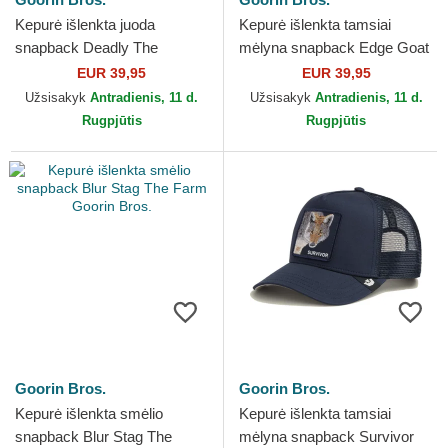
Kepurė išlenkta juoda
Kepurė išlenkta tamsiai
snapback Deadly The
mėlyna snapback Edge Goat
Deadliest Scorpion The Farm
The Farm Goorin Bros.
EUR 39,95
EUR 39,95
Goorin Bros.
Užsisakyk
Antradienis, 11 d.
Užsisakyk
Antradienis, 11 d.
Rugpjūtis
Rugpjūtis
Goorin Bros.
Goorin Bros.
Kepurė išlenkta smėlio
Kepurė išlenkta tamsiai
snapback Blur Stag The
mėlyna snapback Survivor