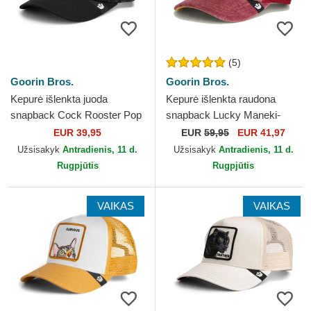
(5)
Goorin Bros.
Goorin Bros.
Kepurė išlenkta juoda
Kepurė išlenkta raudona
snapback Cock Rooster Pop
snapback Lucky Maneki-
Art 2 The Farm Goorin Bros.
Neko Happy Thoughts The
EUR 39,95
EUR
59,95
EUR 41,97
Farm Goorin Bros.
Užsisakyk
Antradienis, 11 d.
Užsisakyk
Antradienis, 11 d.
Rugpjūtis
Rugpjūtis
VAIKAS
VAIKAS