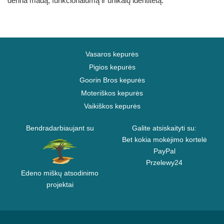
derina madą, funkcionalumą ir unikalų identitetą.
Vasaros kepurės
Pigios kepurės
Goorin Bros kepurės
Moteriškos kepurės
Vaikiškos kepurės
Bendradarbiaujant su
Galite atsiskaityti su:
Bet kokia mokėjimo kortelė
PayPal
Przelewy24
Edeno miškų atsodinimo
projektai