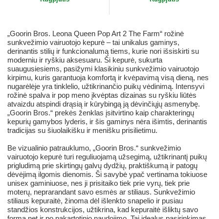
„Goorin Bros. Leona Queen Pop Art 2 The Farm“ rožinė
sunkvežimio vairuotojo kepurė – tai unikalus gaminys,
derinantis stilių ir funkcionalumą tiems, kurie nori išsiskirti su
moderniu ir ryškiu aksesuaru. Ši kepurė, sukurta
suaugusiesiems, pasižymi klasikiniu sunkvežimio vairuotojo
kirpimu, kuris garantuoja komfortą ir kvėpavimą visą dieną, nes
nugarėlėje yra tinklelio, užtikrinančio puikų vėdinimą. Intensyvi
rožinė spalva ir pop meno įkvėptas dizainas su ryškiu liūtės
atvaizdu atspindi drąsią ir kūrybingą ją dėvinčiųjų asmenybę.
„Goorin Bros.“ prekės ženklas įsitvirtino kaip charakteringų
kepurių gamybos lyderis, ir šis gaminys nėra išimtis, derinantis
tradicijas su šiuolaikišku ir menišku prisilietimu.
Be vizualinio patrauklumo, „Goorin Bros.“ sunkvežimio
vairuotojo kepurė turi reguliuojamą užsegimą, užtikrinantį puikų
prigludimą prie skirtingų galvų dydžių, praktiškumą ir patogų
dėvėjimą ilgomis dienomis. Ši savybė ypač vertinama tokiuose
unisex gaminiuose, nes ji prisitaiko tiek prie vyrų, tiek prie
moterų, neprarandant savo esmės ar stiliaus. Sunkvežimio
stiliaus kepuraitė, žinoma dėl išlenkto snapelio ir pusiau
standžios konstrukcijos, užtikrina, kad kepuraitė išliktų savo
forma net ir po pakartotinio naudojimo. Tai idealus pasirinkimas