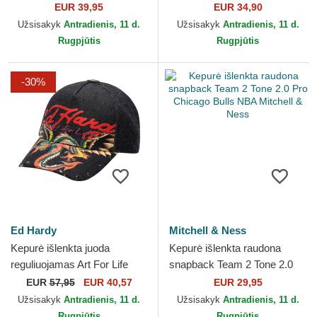
The Farm Goorin Bros.
Burn ART DEAD Marilyn
EUR 39,95
EUR 34,90
Monroe Įžymybės...
Užsisakyk
Antradienis, 11 d.
Užsisakyk
Antradienis, 11 d.
Rugpjūtis
Rugpjūtis
-30%
Ed Hardy
Mitchell & Ness
Kepurė išlenkta juoda
Kepurė išlenkta raudona
reguliuojamas Art For Life
snapback Team 2 Tone 2.0
Acid Wash Ed Hardy
Pro Chicago Bulls NBA
EUR
57,95
EUR 40,57
EUR 29,95
Mitchell & Ness
Užsisakyk
Antradienis, 11 d.
Užsisakyk
Antradienis, 11 d.
Rugpjūtis
Rugpjūtis