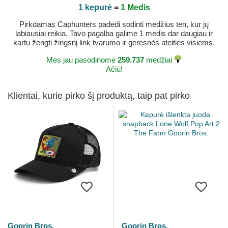
1 kepurė
=
1 Medis
Pirkdamas Caphunters padedi sodinti medžius ten, kur jų
labiausiai reikia. Tavo pagalba galime 1 medis dar daugiau ir
kartu žengti žingsnį link tvarumo ir geresnės ateities visiems.
Mes jau pasodinome
259.737
medžiai
Ačiū!
Klientai, kurie pirko šį produktą, taip pat pirko
Goorin Bros.
Goorin Bros.