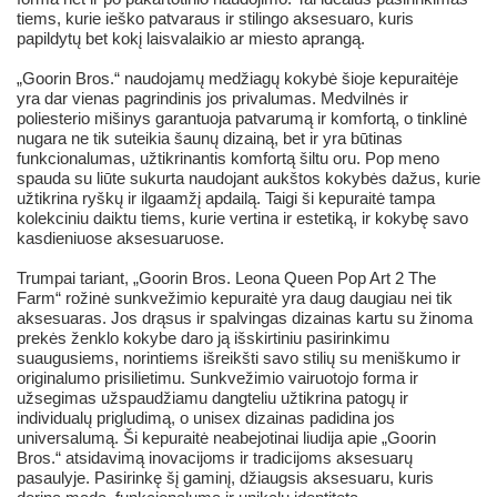
tiems, kurie ieško patvaraus ir stilingo aksesuaro, kuris
papildytų bet kokį laisvalaikio ar miesto aprangą.
„Goorin Bros.“ naudojamų medžiagų kokybė šioje kepuraitėje
yra dar vienas pagrindinis jos privalumas. Medvilnės ir
poliesterio mišinys garantuoja patvarumą ir komfortą, o tinklinė
nugara ne tik suteikia šaunų dizainą, bet ir yra būtinas
funkcionalumas, užtikrinantis komfortą šiltu oru. Pop meno
spauda su liūte sukurta naudojant aukštos kokybės dažus, kurie
užtikrina ryškų ir ilgaamžį apdailą. Taigi ši kepuraitė tampa
kolekciniu daiktu tiems, kurie vertina ir estetiką, ir kokybę savo
kasdieniuose aksesuaruose.
Trumpai tariant, „Goorin Bros. Leona Queen Pop Art 2 The
Farm“ rožinė sunkvežimio kepuraitė yra daug daugiau nei tik
aksesuaras. Jos drąsus ir spalvingas dizainas kartu su žinoma
prekės ženklo kokybe daro ją išskirtiniu pasirinkimu
suaugusiems, norintiems išreikšti savo stilių su meniškumo ir
originalumo prisilietimu. Sunkvežimio vairuotojo forma ir
užsegimas užspaudžiamu dangteliu užtikrina patogų ir
individualų prigludimą, o unisex dizainas padidina jos
universalumą. Ši kepuraitė neabejotinai liudija apie „Goorin
Bros.“ atsidavimą inovacijoms ir tradicijoms aksesuarų
pasaulyje. Pasirinkę šį gaminį, džiaugsis aksesuaru, kuris