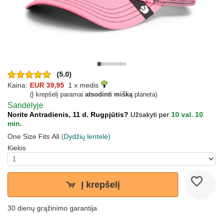
(5.0)
Kaina:
EUR 39,95
1 x medis
(Į krepšelį paramai
atsodinti mišką
planeta)
Sandėlyje
Norite Antradienis, 11 d. Rugpjūtis?
Užsakyti per
10 val. 10
min.
One Size Fits All
(Dydžių lentelė)
Kiekis
Į krepšelį
30 dienų grąžinimo garantija