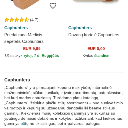
(4.7)
Caphunters
Caphunters
Priedai ruda Medinis
Dovanų kortelė Caphunters
šepetėlis Caphunters
EUR 9,95
EUR 0,00
Užsisakyk
rytoj, 7 d. Rugpjūtis
Kvitas
šiandien
Caphunters
„Caphunters“ yra pirmaujanti kepurių ir skrybėlių internetinė
mažmenininkė, siūlanti unikalų ir įvairų asortimentą, patenkinsiantį
bet kurį mados entuziastą. Turėdama platų katalogą,
„Caphunters“ išsiskiria plačiu stilių asortimentu – nuo sunkvežimio
vairuotojo ir kepurių su užsegamu dangteliu iki beanie stiliaus
gaminių. Kiekvienas mūsų kolekcijos gaminys yra sukurtas su
ypatingu dėmesiu detalėms ir kokybei, užtikrinant, kad kiekvienas
gaminys
bū
tų ne tik stilingas, bet ir patvarus, patogus.