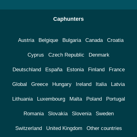
Caphunters
Austria
Belgique
Bulgaria
Canada
Croatia
Cyprus
Czech Republic
Denmark
Deutschland
España
Estonia
Finland
France
Global
Greece
Hungary
Ireland
Italia
Latvia
Lithuania
Luxembourg
Malta
Poland
Portugal
Romania
Slovakia
Slovenia
Sweden
Switzerland
United Kingdom
Other countries