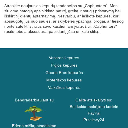
Atraskite naujausias kepurių tendencijas su „Caphunters“. Mes
siūlome patogią apsipirkimo patirtį, greitą ir saugų pristatymą bei
išskirtinį klientų aptarnavimą. Nesvarbu, ar ieškote kepurės, kuri
apsaugotų jus nuo saulės, ar skrybėlės ypatingai progai, ar tiesiog
norite suteikti stiliaus savo kasdieniam įvaizdžiui, „Caphunters“
rasite tobulą aksesuarą, papildantį jūsų unikalų stilių.
Vasaros kepurės
Pigios kepurės
Goorin Bros kepurės
Moteriškos kepurės
Vaikiškos kepurės
Bendradarbiaujant su
Galite atsiskaityti su:
Bet kokia mokėjimo kortelė
PayPal
Przelewy24
Edeno miškų atsodinimo