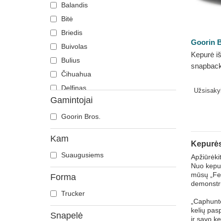
Balandis
Bitė
Briedis
Goorin B
Buivolas
Kepurė iš
Bulius
snapback
Čihuahua
The Farm
Delfinas
Užsisak
Gamintojai
Dobermanas
Drakonas
Goorin Bros.
Driežas
Kam
Drugelis
Kepurės
Suaugusiems
Elnias
Apžiūrėkit
Nuo kepur
Erelis
mūsų „Fen
Forma
demonstru
Feniksas
Trucker
Flamingas
„Caphunte
kelių pas
Gaidys
Snapelė
ir savo k