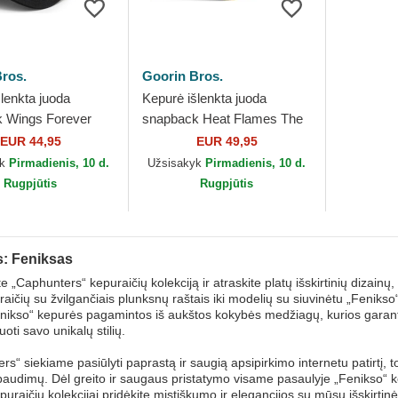
ros.
Goorin Bros.
lenkta juoda
Kepurė išlenkta juoda
 Wings Forever
snapback Heat Flames The
 Goorin Bros.
Farm Goorin Bros.
EUR 44,95
EUR 49,95
yk
Pirmadienis, 10 d.
Užsisakyk
Pirmadienis, 10 d.
Rugpjūtis
Rugpjūtis
: Feniksas
e „Caphunters“ kepuraičių kolekciją ir atraskite platų išskirtinių dizainų
aičių su žvilgančiais plunksnų raštais iki modelių su siuvinėtu „Fenikso“
ikso“ kepurės pagamintos iš aukštos kokybės medžiagų, kurios garantuo
oti savo unikalų stilių.
rs“ siekiame pasiūlyti paprastą ir saugią apsipirkimo internetu patirtį, t
paudimų. Dėl greito ir saugaus pristatymo visame pasaulyje „Fenikso“ ke
epuraičių kolekcijai pridėkite mistiškumo ir elegancijos su mūsų išskirt