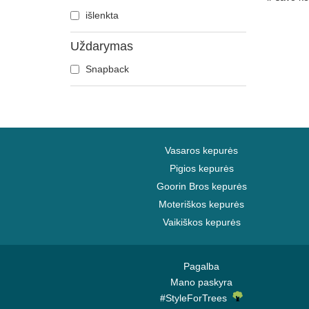
Gepardas
išlenkta
Grifas
Uždarymas
Gyvatė
Hipopotamas
Snapback
Jautis
Jonvabalė
Karvė
Katė
Vasaros kepurės
Kaukolė
Pigios kepurės
Kiaulė
Goorin Bros kepurės
Kojotas
Moteriškos kepurės
Krabas
Vaikiškos kepurės
Krokodilas
Labradoro retriveris
Pagalba
Lapė
Mano paskyra
Laumžirgis
#StyleForTrees