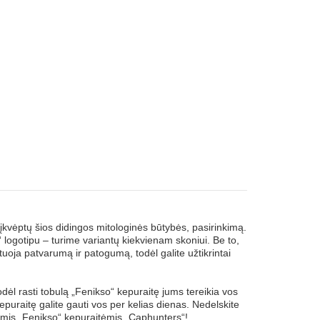
, įkvėptų šios didingos mitologinės būtybės, pasirinkimą.
 logotipu – turime variantų kiekvienam skoniui. Be to,
ja patvarumą ir patogumą, todėl galite užtikrintai
odėl rasti tobulą „Fenikso“ kepuraitę jums tereikia vos
puraitę galite gauti vos per kelias dienas. Nedelskite
inėmis „Fenikso“ kepuraitėmis „Caphunters“!