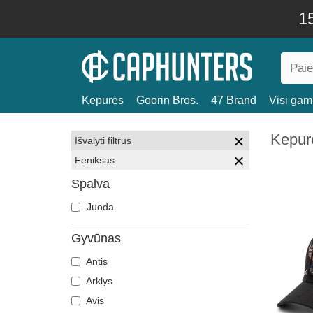
15
Kepurės
Goorin Bros.
47 Brand
Visi gami
Kepur
Išvalyti filtrus
Feniksas
Spalva
Juoda
Gyvūnas
Antis
Arklys
Avis