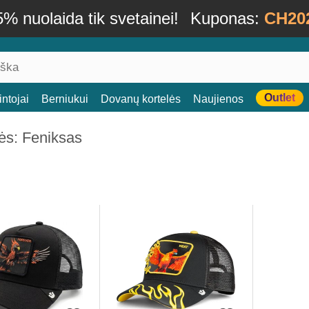
% nuolaida tik svetainei!
Kuponas:
CH20
Outlet
ntojai
Berniukui
Dovanų kortelės
Naujienos
ės: Feniksas