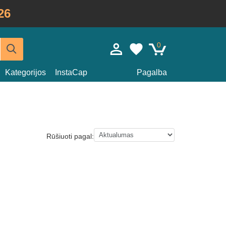
26
0
Kategorijos
InstaCap
Pagalba
Rūšiuoti pagal: