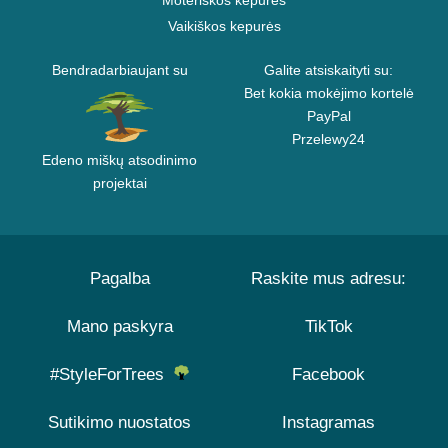
Moteriškos kepurės
Vaikiškos kepurės
Bendradarbiaujant su
Galite atsiskaityti su:
Bet kokia mokėjimo kortelė
PayPal
Przelewy24
Edeno miškų atsodinimo
projektai
Pagalba
Raskite mus adresu:
Mano paskyra
TikTok
#StyleForTrees
Facebook
Sutikimo nuostatos
Instagramas