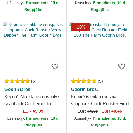
The Farm Goorin Bros.
Goorin Bros.
Užsisakyk
Pirmadienis, 10 d.
Užsisakyk
Pirmadienis, 10 d.
Rugpjūtis
Rugpjūtis
-10%
(5)
(5)
Goorin Bros.
Goorin Bros.
Kepurė išlenkta įvairiaspalvis
Kepurė išlenkta mėlyna
snapback Cock Rooster
snapback Cock Rooster Field
Verry Dapper The Farm
100 The Farm Goorin Bros.
EUR 49,95
EUR
44,95
EUR 40,46
Goorin Bros.
Užsisakyk
Pirmadienis, 10 d.
Užsisakyk
Pirmadienis, 10 d.
Rugpjūtis
Rugpjūtis