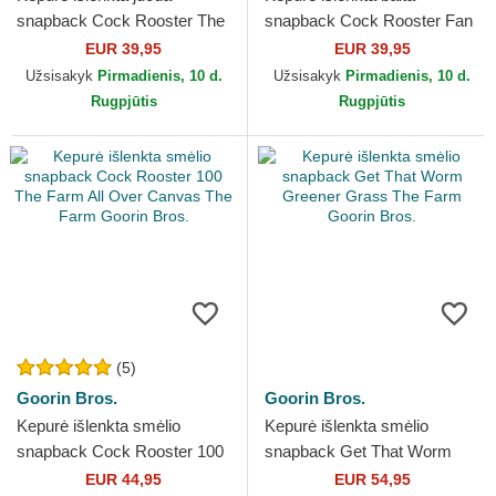
snapback Cock Rooster The
snapback Cock Rooster Fan
Farm Goorin Bros.
Institution Ball Club Global
EUR 39,95
EUR 39,95
Core Denim The Farm...
Užsisakyk
Pirmadienis, 10 d.
Užsisakyk
Pirmadienis, 10 d.
Rugpjūtis
Rugpjūtis
(5)
Goorin Bros.
Goorin Bros.
Kepurė išlenkta smėlio
Kepurė išlenkta smėlio
snapback Cock Rooster 100
snapback Get That Worm
The Farm All Over Canvas
Greener Grass The Farm
EUR 44,95
EUR 54,95