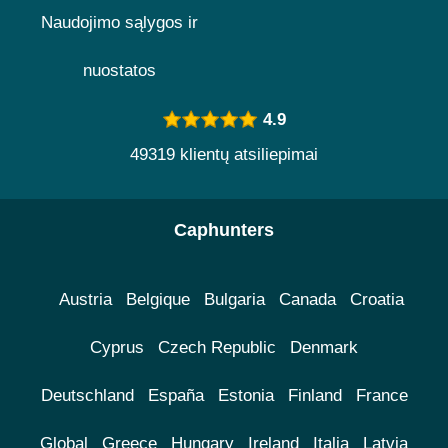
Naudojimo sąlygos ir
nuostatos
4.9
49319 klientų atsiliepimai
Caphunters
Austria
Belgique
Bulgaria
Canada
Croatia
Cyprus
Czech Republic
Denmark
Deutschland
España
Estonia
Finland
France
Global
Greece
Hungary
Ireland
Italia
Latvia