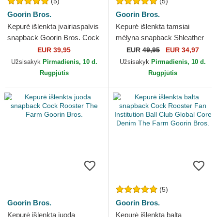
(5)
(5)
Goorin Bros.
Goorin Bros.
Kepurė išlenkta įvairiaspalvis
Kepurė išlenkta tamsiai
snapback Goorin Bros. Cock
mėlyna snapback Shleather
Team Rooster Original
Cock The Farm Goorin Bros.
EUR 39,95
EUR
49,95
EUR 34,97
Recipe Team Pride...
Užsisakyk
Pirmadienis, 10 d.
Užsisakyk
Pirmadienis, 10 d.
Rugpjūtis
Rugpjūtis
(5)
Goorin Bros.
Goorin Bros.
Kepurė išlenkta juoda
Kepurė išlenkta balta