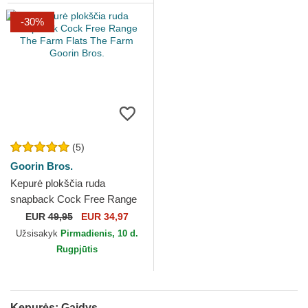
-30%
(5)
Goorin Bros.
Kepurė plokščia ruda
snapback Cock Free Range
The Farm Flats The Farm
EUR
49,95
EUR 34,97
Goorin Bros.
Užsisakyk
Pirmadienis, 10 d.
Rugpjūtis
Kepurės: Gaidys