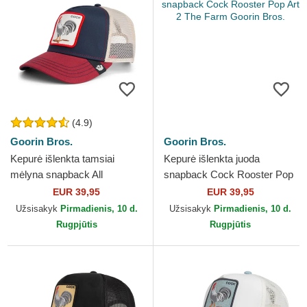
(4.9)
Goorin Bros.
Goorin Bros.
Kepurė išlenkta tamsiai
Kepurė išlenkta juoda
mėlyna snapback All
snapback Cock Rooster Pop
American Rooster The Farm
Art 2 The Farm Goorin Bros.
EUR 39,95
EUR 39,95
Goorin Bros.
Užsisakyk
Pirmadienis, 10 d.
Užsisakyk
Pirmadienis, 10 d.
Rugpjūtis
Rugpjūtis