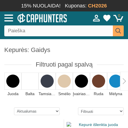
15% NUOLAIDA!
Kuponas:
CH2026
0
Kepurės: Gaidys
Filtruoti pagal spalvą
Juoda
Balta
Tamsiai mėlyna
Smėlio
Įvairiaspalvis
Ruda
Mėlyna