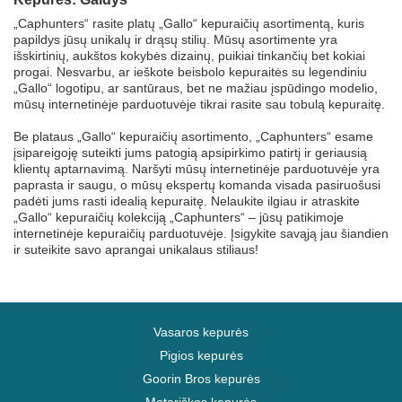
„Caphunters“ rasite platų „Gallo“ kepuraičių asortimentą, kuris
papildys jūsų unikalų ir drąsų stilių. Mūsų asortimente yra
išskirtinių, aukštos kokybės dizainų, puikiai tinkančių bet kokiai
progai. Nesvarbu, ar ieškote beisbolo kepuraitės su legendiniu
„Gallo“ logotipu, ar santūraus, bet ne mažiau įspūdingo modelio,
mūsų internetinėje parduotuvėje tikrai rasite sau tobulą kepuraitę.
Be plataus „Gallo“ kepuraičių asortimento, „Caphunters“ esame
įsipareigoję suteikti jums patogią apsipirkimo patirtį ir geriausią
klientų aptarnavimą. Naršyti mūsų internetinėje parduotuvėje yra
paprasta ir saugu, o mūsų ekspertų komanda visada pasiruošusi
padėti jums rasti idealią kepuraitę. Nelaukite ilgiau ir atraskite
„Gallo“ kepuraičių kolekciją „Caphunters“ – jūsų patikimoje
internetinėje kepuraičių parduotuvėje. Įsigykite savąją jau šiandien
ir suteikite savo aprangai unikalaus stiliaus!
Vasaros kepurės
Pigios kepurės
Goorin Bros kepurės