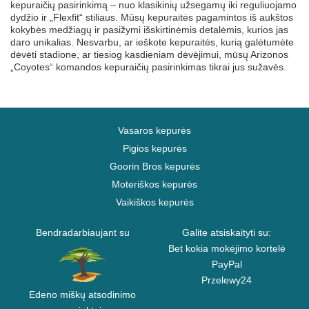
kepuraičių pasirinkimą – nuo klasikinių užsegamų iki reguliuojamo
dydžio ir „Flexfit“ stiliaus. Mūsų kepuraitės pagamintos iš aukštos
kokybės medžiagų ir pasižymi išskirtinėmis detalėmis, kurios jas
daro unikalias. Nesvarbu, ar ieškote kepuraitės, kurią galėtumėte
dėvėti stadione, ar tiesiog kasdieniam dėvėjimui, mūsų Arizonos
„Coyotes“ komandos kepuraičių pasirinkimas tikrai jus sužavės.
Vasaros kepurės
Pigios kepurės
Goorin Bros kepurės
Moteriškos kepurės
Vaikiškos kepurės
Bendradarbiaujant su
Galite atsiskaityti su:
Bet kokia mokėjimo kortelė
PayPal
Przelewy24
Edeno miškų atsodinimo