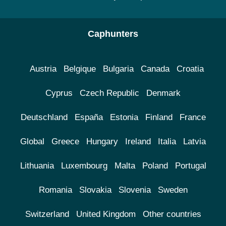
Caphunters
Austria
Belgique
Bulgaria
Canada
Croatia
Cyprus
Czech Republic
Denmark
Deutschland
España
Estonia
Finland
France
Global
Greece
Hungary
Ireland
Italia
Latvia
Lithuania
Luxembourg
Malta
Poland
Portugal
Romania
Slovakia
Slovenia
Sweden
Switzerland
United Kingdom
Other countries