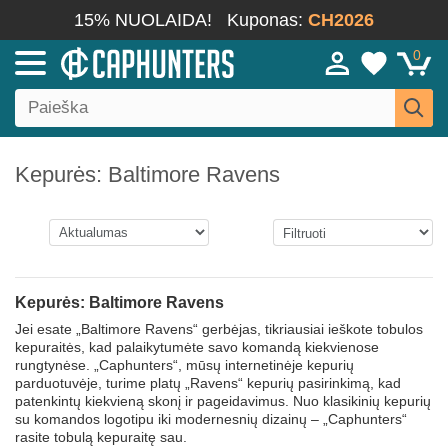
15% NUOLAIDA!
Kuponas:
CH2026
0
Kepurės: Baltimore Ravens
Kepurės: Baltimore Ravens
Jei esate „Baltimore Ravens“ gerbėjas, tikriausiai ieškote tobulos
kepuraitės, kad palaikytumėte savo komandą kiekvienose
rungtynėse. „Caphunters“, mūsų internetinėje kepurių
parduotuvėje, turime platų „Ravens“ kepurių pasirinkimą, kad
patenkintų kiekvieną skonį ir pageidavimus. Nuo klasikinių kepurių
su komandos logotipu iki modernesnių dizainų – „Caphunters“
rasite tobulą kepuraitę sau.