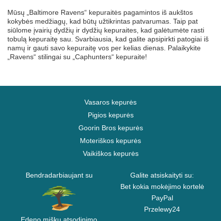
Mūsų „Baltimore Ravens“ kepuraitės pagamintos iš aukštos
kokybės medžiagų, kad būtų užtikrintas patvarumas. Taip pat
siūlome įvairių dydžių ir dydžių kepuraites, kad galėtumėte rasti
tobulą kepuraitę sau. Svarbiausia, kad galite apsipirkti patogiai iš
namų ir gauti savo kepuraitę vos per kelias dienas. Palaikykite
„Ravens“ stilingai su „Caphunters“ kepuraite!
Vasaros kepurės
Pigios kepurės
Goorin Bros kepurės
Moteriškos kepurės
Vaikiškos kepurės
Bendradarbiaujant su
Galite atsiskaityti su:
Bet kokia mokėjimo kortelė
PayPal
Przelewy24
Edeno miškų atsodinimo