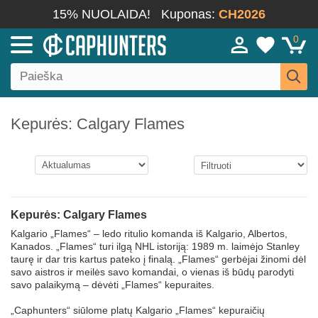
15% NUOLAIDA!
Kuponas:
CH2026
0
Kepurės: Calgary Flames
Kepurės: Calgary Flames
Kalgario „Flames“ – ledo ritulio komanda iš Kalgario, Albertos,
Kanados. „Flames“ turi ilgą NHL istoriją: 1989 m. laimėjo Stanley
taurę ir dar tris kartus pateko į finalą. „Flames“ gerbėjai žinomi dėl
savo aistros ir meilės savo komandai, o vienas iš būdų parodyti
savo palaikymą – dėvėti „Flames“ kepuraites.
„Caphunters“ siūlome platų Kalgario „Flames“ kepuraičių