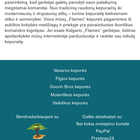
pasirinkimą, kad gerbėjai galėtų parodyti savo palaikymą
mėgstamai komandai. Nuo tradicinių raudonų kepuraičių iki
moderniausių ir drąsiausių stilių – turime kepuraitę kiekvienam
stiliui ir asmenybei. Visos mūsų „Flames“ kepurės pagamintos iš
aukštos kokybės medžiagų ir priekyje yra pavaizduotas ikoniškas
komandos logotipas. Jei esate Kalgario „Flames“ gerbėjas, būtinai
apsilankykite mūsų internetinėje parduotuvėje ir raskite sau tobulą
kepuraitę.
Vasaros kepurės
Pigios kepurės
Goorin Bros kepurės
Moteriškos kepurės
Vaikiškos kepurės
Bendradarbiaujant su
Galite atsiskaityti su:
Bet kokia mokėjimo kortelė
PayPal
Przelewy24