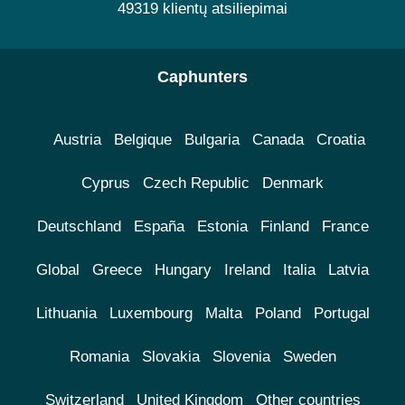
49319 klientų atsiliepimai
Caphunters
Austria
Belgique
Bulgaria
Canada
Croatia
Cyprus
Czech Republic
Denmark
Deutschland
España
Estonia
Finland
France
Global
Greece
Hungary
Ireland
Italia
Latvia
Lithuania
Luxembourg
Malta
Poland
Portugal
Romania
Slovakia
Slovenia
Sweden
Switzerland
United Kingdom
Other countries