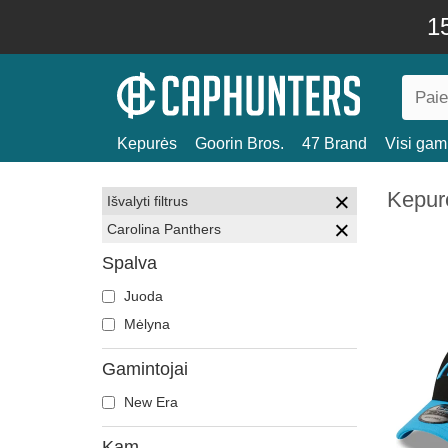
15
Kepurės
Goorin Bros.
47 Brand
Visi gami
Kepur
Išvalyti filtrus
Carolina Panthers
Spalva
Juoda
Mėlyna
Gamintojai
New Era
Kam