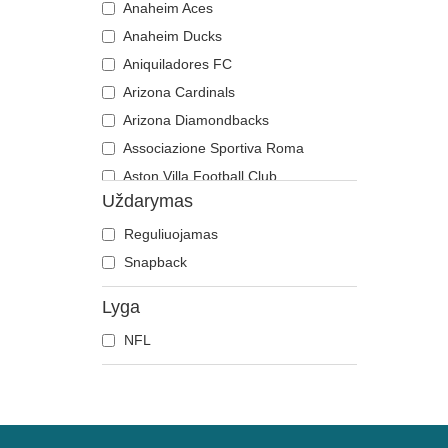
Anaheim Aces
Anaheim Ducks
Aniquiladores FC
Arizona Cardinals
Arizona Diamondbacks
Associazione Sportiva Roma
Aston Villa Football Club
Uždarymas
Atlanta Braves
Atlanta Falcons
Reguliuojamas
Atlanta Hawks
Snapback
Boston Bruins
Lyga
Boston Celtics
NFL
Boston Red Sox
Brooklyn Nets
Carolina Panthers
Charlotte Hornets