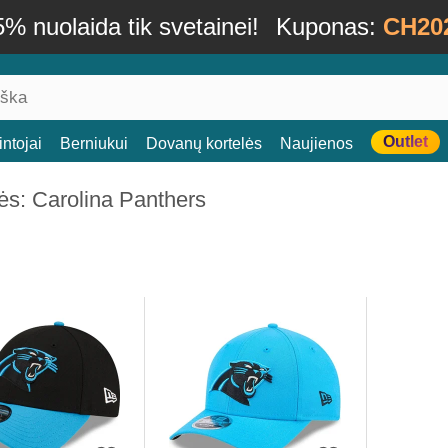
% nuolaida tik svetainei!
Kuponas:
CH20
Outlet
ntojai
Berniukui
Dovanų kortelės
Naujienos
ės: Carolina Panthers