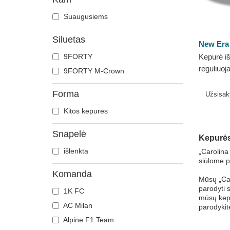
Suaugusiems
Siluetas
New Era
9FORTY
Kepurė iš
reguliuo
9FORTY M-Crown
League C
NFL New
Forma
Užsisa
Kitos kepurės
Snapelė
Kepurės
išlenkta
„Carolina
siūlome pl
Komanda
Mūsų „Car
parodyti 
1K FC
mūsų kepu
AC Milan
parodykit
Alpine F1 Team