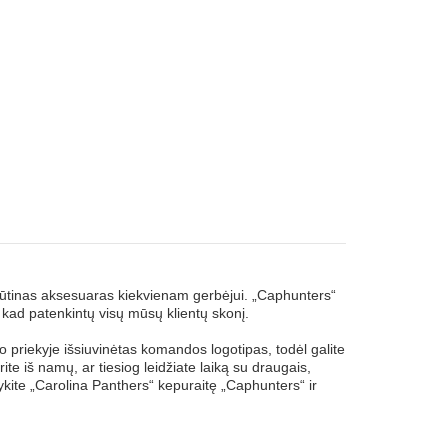
būtinas aksesuaras kiekvienam gerbėjui. „Caphunters“
ų, kad patenkintų visų mūsų klientų skonį.
priekyje išsiuvinėtas komandos logotipas, todėl galite
te iš namų, ar tiesiog leidžiate laiką su draugais,
gykite „Carolina Panthers“ kepuraitę „Caphunters“ ir