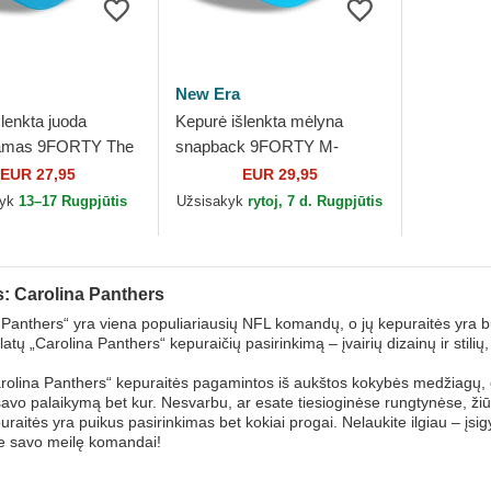
New Era
lenkta juoda
Kepurė išlenkta mėlyna
jamas 9FORTY The
snapback 9FORTY M-
arolina Panthers
Crown Team Carolina
EUR 27,95
EUR 29,95
 Era
Panthers NFL New Era
kyk
13–17 Rugpjūtis
Užsisakyk
rytoj, 7 d. Rugpjūtis
: Carolina Panthers
 Panthers“ yra viena populiariausių NFL komandų, o jų kepuraitės yra 
atų „Carolina Panthers“ kepuraičių pasirinkimą – įvairių dizainų ir stili
olina Panthers“ kepuraitės pagamintos iš aukštos kokybės medžiagų, o 
savo palaikymą bet kur. Nesvarbu, ar esate tiesioginėse rungtynėse, žiūri
raitės yra puikus pasirinkimas bet kokiai progai. Nelaukite ilgiau – įsi
e savo meilę komandai!