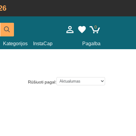
26
0
Kategorijos
InstaCap
Pagalba
Rūšiuoti pagal: