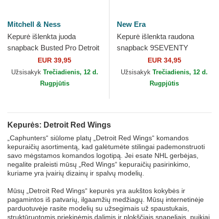
Mitchell & Ness
New Era
Kepurė išlenkta juoda
Kepurė išlenkta raudona
snapback Busted Pro Detroit
snapback 9SEVENTY
Red Wings NHL Mitchell &
Stretch Snap Stated Detroit
EUR 39,95
EUR 34,95
Ness
Red Wings NHL New Era
Užsisakyk
Trečiadienis, 12 d.
Užsisakyk
Trečiadienis, 12 d.
Rugpjūtis
Rugpjūtis
Kepurės: Detroit Red Wings
„Caphunters“ siūlome platų „Detroit Red Wings“ komandos
kepuraičių asortimentą, kad galėtumėte stilingai pademonstruoti
savo mėgstamos komandos logotipą. Jei esate NHL gerbėjas,
negalite praleisti mūsų „Red Wings“ kepuraičių pasirinkimo,
kuriame yra įvairių dizainų ir spalvų modelių.
Mūsų „Detroit Red Wings“ kepurės yra aukštos kokybės ir
pagamintos iš patvarių, ilgaamžių medžiagų. Mūsų internetinėje
parduotuvėje rasite modelių su užsegimais už spaustukais,
struktūruotomis priekinėmis dalimis ir plokščiais snapeliais, puikiai