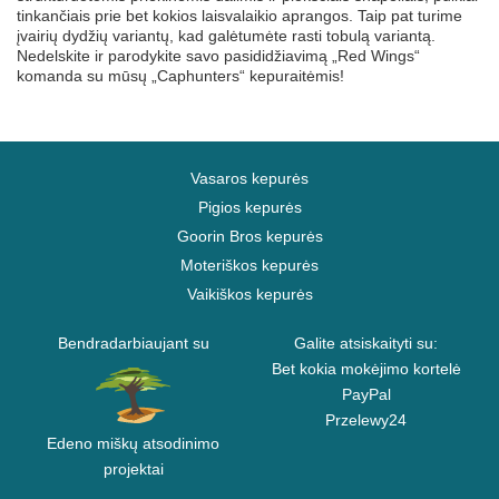
tinkančiais prie bet kokios laisvalaikio aprangos. Taip pat turime
įvairių dydžių variantų, kad galėtumėte rasti tobulą variantą.
Nedelskite ir parodykite savo pasididžiavimą „Red Wings“
komanda su mūsų „Caphunters“ kepuraitėmis!
Vasaros kepurės
Pigios kepurės
Goorin Bros kepurės
Moteriškos kepurės
Vaikiškos kepurės
Bendradarbiaujant su
Galite atsiskaityti su:
Bet kokia mokėjimo kortelė
PayPal
Przelewy24
Edeno miškų atsodinimo
projektai