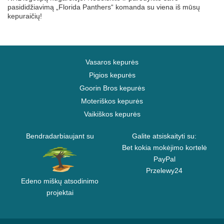
pasididžiavimą „Florida Panthers“ komanda su viena iš mūsų
kepuraičių!
Vasaros kepurės
Pigios kepurės
Goorin Bros kepurės
Moteriškos kepurės
Vaikiškos kepurės
Bendradarbiaujant su
Galite atsiskaityti su:
Bet kokia mokėjimo kortelė
PayPal
Przelewy24
Edeno miškų atsodinimo
projektai