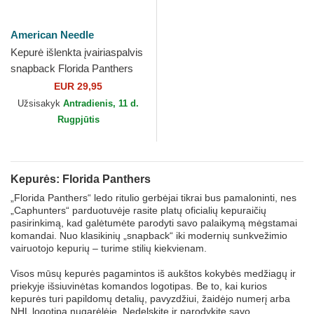
American Needle
Kepurė išlenkta įvairiaspalvis
snapback Florida Panthers
NHL Sinclair Florida Panthers
EUR 29,95
NHL...
Užsisakyk
Antradienis, 11 d.
Rugpjūtis
Kepurės: Florida Panthers
„Florida Panthers“ ledo ritulio gerbėjai tikrai bus pamaloninti, nes
„Caphunters“ parduotuvėje rasite platų oficialių kepuraičių
pasirinkimą, kad galėtumėte parodyti savo palaikymą mėgstamai
komandai. Nuo klasikinių „snapback“ iki modernių sunkvežimio
vairuotojo kepurių – turime stilių kiekvienam.
Visos mūsų kepurės pagamintos iš aukštos kokybės medžiagų ir
priekyje išsiuvinėtas komandos logotipas. Be to, kai kurios
kepurės turi papildomų detalių, pavyzdžiui, žaidėjo numerį arba
NHL logotipą nugarėlėje. Nedelskite ir parodykite savo