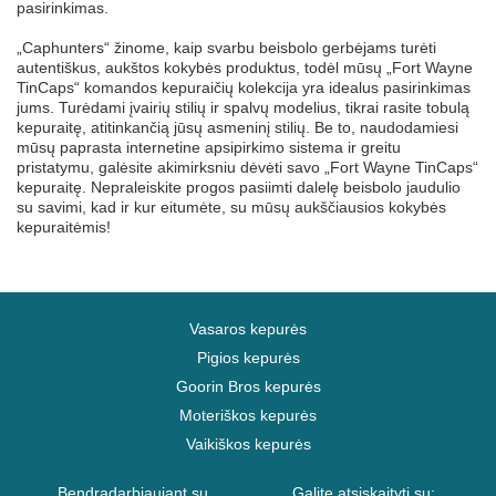
pasirinkimas.
„Caphunters“ žinome, kaip svarbu beisbolo gerbėjams turėti
autentiškus, aukštos kokybės produktus, todėl mūsų „Fort Wayne
TinCaps“ komandos kepuraičių kolekcija yra idealus pasirinkimas
jums. Turėdami įvairių stilių ir spalvų modelius, tikrai rasite tobulą
kepuraitę, atitinkančią jūsų asmeninį stilių. Be to, naudodamiesi
mūsų paprasta internetine apsipirkimo sistema ir greitu
pristatymu, galėsite akimirksniu dėvėti savo „Fort Wayne TinCaps“
kepuraitę. Nepraleiskite progos pasiimti dalelę beisbolo jaudulio
su savimi, kad ir kur eitumėte, su mūsų aukščiausios kokybės
kepuraitėmis!
Vasaros kepurės
Pigios kepurės
Goorin Bros kepurės
Moteriškos kepurės
Vaikiškos kepurės
Bendradarbiaujant su
Galite atsiskaityti su: