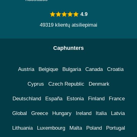
4.9
49319 klientų atsiliepimai
Caphunters
Austria
Belgique
Bulgaria
Canada
Croatia
Cyprus
Czech Republic
Denmark
Deutschland
España
Estonia
Finland
France
Global
Greece
Hungary
Ireland
Italia
Latvia
Lithuania
Luxembourg
Malta
Poland
Portugal