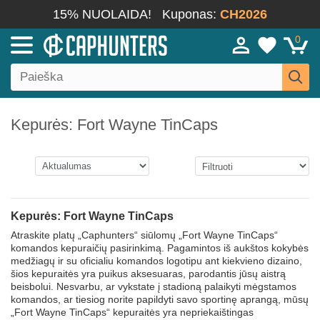
15% NUOLAIDA!
Kuponas:
CH2026
0
Kepurės: Fort Wayne TinCaps
Kepurės: Fort Wayne TinCaps
Atraskite platų „Caphunters“ siūlomų „Fort Wayne TinCaps“
komandos kepuraičių pasirinkimą. Pagamintos iš aukštos kokybės
medžiagų ir su oficialiu komandos logotipu ant kiekvieno dizaino,
šios kepuraitės yra puikus aksesuaras, parodantis jūsų aistrą
beisbolui. Nesvarbu, ar vykstate į stadioną palaikyti mėgstamos
komandos, ar tiesiog norite papildyti savo sportinę aprangą, mūsų
„Fort Wayne TinCaps“ kepuraitės yra nepriekaištingas