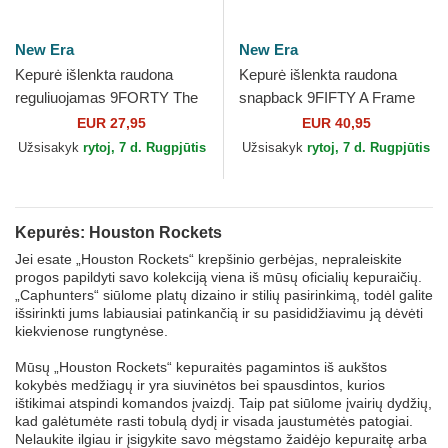
New Era
New Era
Kepurė išlenkta raudona
Kepurė išlenkta raudona
reguliuojamas 9FORTY The
snapback 9FIFTY A Frame
League Houston Rockets
Precurved Hardwood
EUR 27,95
EUR 40,95
NBA New Era
Classics Houston Rockets
Užsisakyk
rytoj, 7 d. Rugpjūtis
Užsisakyk
rytoj, 7 d. Rugpjūtis
NBA...
Kepurės: Houston Rockets
Jei esate „Houston Rockets“ krepšinio gerbėjas, nepraleiskite
progos papildyti savo kolekciją viena iš mūsų oficialių kepuraičių.
„Caphunters“ siūlome platų dizaino ir stilių pasirinkimą, todėl galite
išsirinkti jums labiausiai patinkančią ir su pasididžiavimu ją dėvėti
kiekvienose rungtynėse.
Mūsų „Houston Rockets“ kepuraitės pagamintos iš aukštos
kokybės medžiagų ir yra siuvinėtos bei spausdintos, kurios
ištikimai atspindi komandos įvaizdį. Taip pat siūlome įvairių dydžių,
kad galėtumėte rasti tobulą dydį ir visada jaustumėtės patogiai.
Nelaukite ilgiau ir įsigykite savo mėgstamo žaidėjo kepuraitę arba