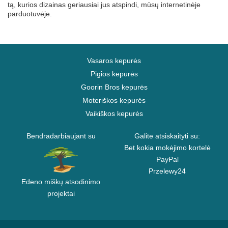
tą, kurios dizainas geriausiai jus atspindi, mūsų internetinėje
parduotuvėje.
Vasaros kepurės
Pigios kepurės
Goorin Bros kepurės
Moteriškos kepurės
Vaikiškos kepurės
Bendradarbiaujant su
Galite atsiskaityti su:
Bet kokia mokėjimo kortelė
PayPal
Przelewy24
Edeno miškų atsodinimo
projektai