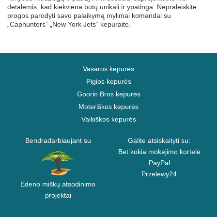
detalėmis, kad kiekviena būtų unikali ir ypatinga. Nepraleiskite
progos parodyti savo palaikymą mylimai komandai su
„Caphunters“ „New York Jets“ kepuraite.
Vasaros kepurės
Pigios kepurės
Goorin Bros kepurės
Moteriškos kepurės
Vaikiškos kepurės
Bendradarbiaujant su
Galite atsiskaityti su:
Bet kokia mokėjimo kortelė
PayPal
Przelewy24
Edeno miškų atsodinimo
projektai