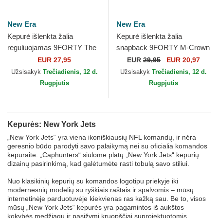
New Era
New Era
Kepurė išlenkta žalia
Kepurė išlenkta žalia
reguliuojamas 9FORTY The
snapback 9FORTY M-Crown
League New York Jets NFL
Team New York Jets NFL
EUR 27,95
EUR
29,95
EUR 20,97
New Era
New Era
Užsisakyk
Trečiadienis, 12 d.
Užsisakyk
Trečiadienis, 12 d.
Rugpjūtis
Rugpjūtis
Kepurės: New York Jets
„New York Jets“ yra viena ikoniškiausių NFL komandų, ir nėra
geresnio būdo parodyti savo palaikymą nei su oficialia komandos
kepuraite. „Caphunters“ siūlome platų „New York Jets“ kepurių
dizainų pasirinkimą, kad galėtumėte rasti tobulą savo stiliui.
Nuo klasikinių kepurių su komandos logotipu priekyje iki
modernesnių modelių su ryškiais raštais ir spalvomis – mūsų
internetinėje parduotuvėje kiekvienas ras kažką sau. Be to, visos
mūsų „New York Jets“ kepurės yra pagamintos iš aukštos
kokybės medžiagų ir pasižymi kruopščiai suprojektuotomis