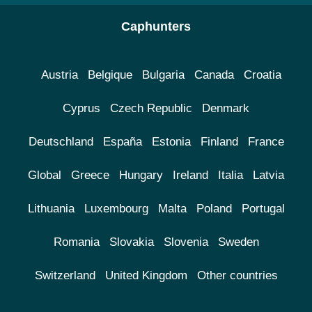
Caphunters
Austria
Belgique
Bulgaria
Canada
Croatia
Cyprus
Czech Republic
Denmark
Deutschland
España
Estonia
Finland
France
Global
Greece
Hungary
Ireland
Italia
Latvia
Lithuania
Luxembourg
Malta
Poland
Portugal
Romania
Slovakia
Slovenia
Sweden
Switzerland
United Kingdom
Other countries