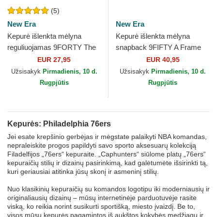
(5)
New Era
New Era
Kepurė išlenkta mėlyna
Kepurė išlenkta mėlyna
reguliuojamas 9FORTY The
snapback 9FIFTY A Frame
League Philadelphia 76ers
Precurved Hardwood
EUR 27,95
EUR 40,95
NBA New Era
Classics Philadelphia 76ers
Užsisakyk
Pirmadienis, 10 d.
Užsisakyk
Pirmadienis, 10 d.
NBA...
Rugpjūtis
Rugpjūtis
Kepurės: Philadelphia 76ers
Jei esate krepšinio gerbėjas ir mėgstate palaikyti NBA komandas,
nepraleiskite progos papildyti savo sporto aksesuarų kolekciją
Filadelfijos „76ers“ kepuraite. „Caphunters“ siūlome platų „76ers“
kepuraičių stilių ir dizainų pasirinkimą, kad galėtumėte išsirinkti tą,
kuri geriausiai atitinka jūsų skonį ir asmeninį stilių.
Nuo klasikinių kepuraičių su komandos logotipu iki moderniausių ir
originaliausių dizainų – mūsų internetinėje parduotuvėje rasite
viską, ko reikia norint susikurti sportišką, miesto įvaizdį. Be to,
visos mūsų kepurės pagamintos iš aukštos kokybės medžiagų ir