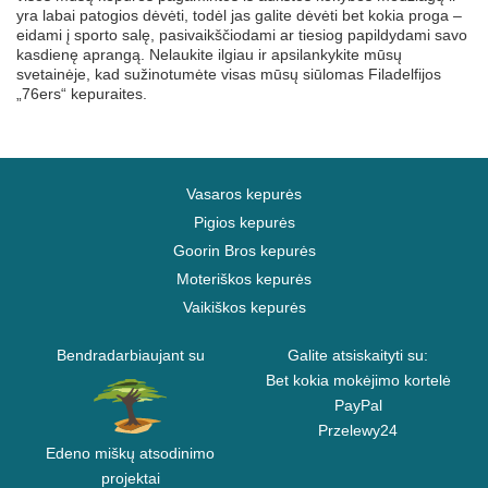
yra labai patogios dėvėti, todėl jas galite dėvėti bet kokia proga –
eidami į sporto salę, pasivaikščiodami ar tiesiog papildydami savo
kasdienę aprangą. Nelaukite ilgiau ir apsilankykite mūsų
svetainėje, kad sužinotumėte visas mūsų siūlomas Filadelfijos
„76ers“ kepuraites.
Vasaros kepurės
Pigios kepurės
Goorin Bros kepurės
Moteriškos kepurės
Vaikiškos kepurės
Bendradarbiaujant su
Galite atsiskaityti su:
Bet kokia mokėjimo kortelė
PayPal
Przelewy24
Edeno miškų atsodinimo
projektai