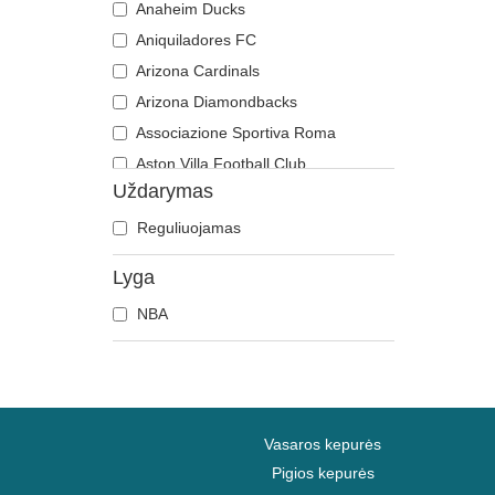
Anaheim Ducks
Aniquiladores FC
Arizona Cardinals
Arizona Diamondbacks
Associazione Sportiva Roma
Aston Villa Football Club
Uždarymas
Atlanta Braves
Atlanta Falcons
Reguliuojamas
Boston Bruins
Lyga
Boston Celtics
NBA
Boston Red Sox
Brooklyn Nets
Carolina Panthers
Chelsea Football Club
Chicago Bears
Vasaros kepurės
Chicago Blackhawks
Pigios kepurės