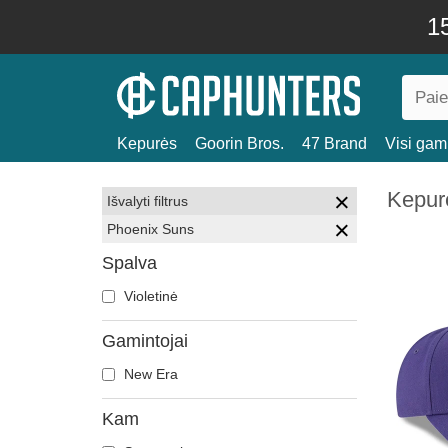
15
Kepurės
Goorin Bros.
47 Brand
Visi gami
Kepur
Išvalyti filtrus
Phoenix Suns
Spalva
Violetinė
Gamintojai
New Era
Kam