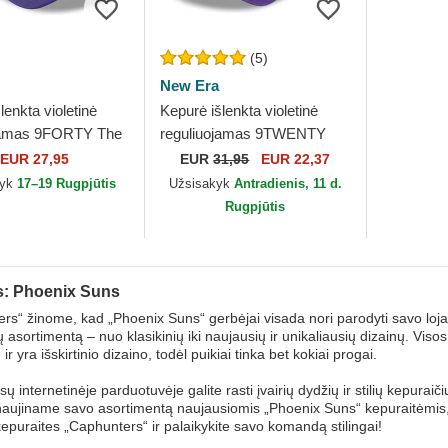
(5)
New Era
lenkta violetinė
Kepurė išlenkta violetinė
jamas 9FORTY The
reguliuojamas 9TWENTY
Phoenix Suns NBA
Draft Edition 2023 Phoenix
EUR 27,95
EUR
31,95
EUR 22,37
Suns NBA New Era
kyk
17–19 Rugpjūtis
Užsisakyk
Antradienis, 11 d.
Rugpjūtis
: Phoenix Suns
rs“ žinome, kad „Phoenix Suns“ gerbėjai visada nori parodyti savo lojal
ų asortimentą – nuo klasikinių iki naujausių ir unikaliausių dizainų. V
r yra išskirtinio dizaino, todėl puikiai tinka bet kokiai progai.
ų internetinėje parduotuvėje galite rasti įvairių dydžių ir stilių kepuraič
naujiname savo asortimentą naujausiomis „Phoenix Suns“ kepuraitėmis, todė
 kepuraites „Caphunters“ ir palaikykite savo komandą stilingai!