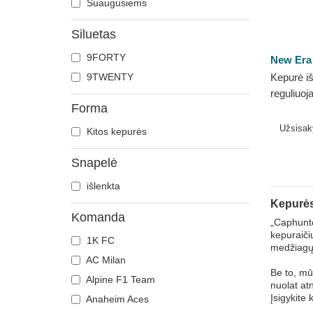
Suaugusiems
Siluetas
9FORTY
New Era
9TWENTY
Kepurė iš
reguliuo
Forma
League 
New Era
Užsisa
Kitos kepurės
Snapelė
išlenkta
Kepurės
Komanda
„Caphunte
kepuraiči
1K FC
medžiagų i
AC Milan
Be to, mūs
Alpine F1 Team
nuolat at
Įsigykite
Anaheim Aces