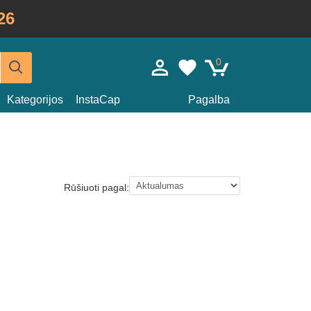
26
0
Kategorijos
InstaCap
Pagalba
Rūšiuoti pagal: