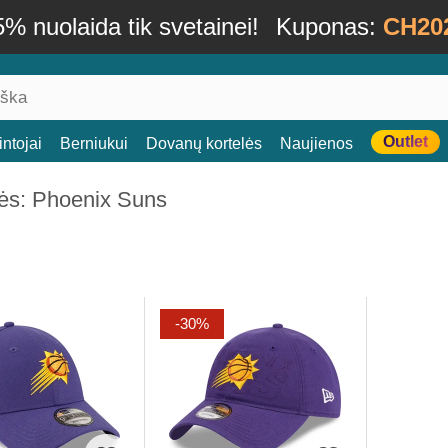
% nuolaida tik svetainei!
Kuponas:
CH20
Outlet
ntojai
Berniukui
Dovanų kortelės
Naujienos
ės: Phoenix Suns
-30%