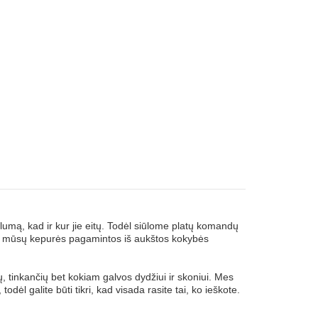
umą, kad ir kur jie eitų. Todėl siūlome platų komandų
isos mūsų kepurės pagamintos iš aukštos kokybės
ių, tinkančių bet kokiam galvos dydžiui ir skoniui. Mes
l galite būti tikri, kad visada rasite tai, ko ieškote.