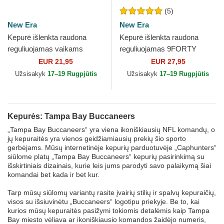
(5)
New Era
New Era
Kepurė išlenkta raudona
Kepurė išlenkta raudona
reguliuojamas vaikams
reguliuojamas 9FORTY
9FORTY The League Tampa
Tampa Bay Buccaneers NFL
EUR 21,95
EUR 27,95
Bay Buccaneers NFL New
New Era
Užsisakyk
17–19 Rugpjūtis
Užsisakyk
17–19 Rugpjūtis
Era
Kepurės: Tampa Bay Buccaneers
„Tampa Bay Buccaneers“ yra viena ikoniškiausių NFL komandų, o
jų kepuraitės yra vienos geidžiamiausių prekių šio sporto
gerbėjams. Mūsų internetinėje kepurių parduotuvėje „Caphunters“
siūlome platų „Tampa Bay Buccaneers“ kepurių pasirinkimą su
išskirtiniais dizainais, kurie leis jums parodyti savo palaikymą šiai
komandai bet kada ir bet kur.
Tarp mūsų siūlomų variantų rasite įvairių stilių ir spalvų kepuraičių,
visos su išsiuvinėtu „Buccaneers“ logotipu priekyje. Be to, kai
kurios mūsų kepuraitės pasižymi tokiomis detalėmis kaip Tampa
Bay miesto vėliava ar ikoniškiausio komandos žaidėjo numeris,