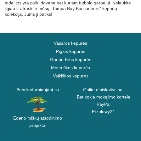
todėl jos yra puiki dovana bet kuriam futbolo gerbėjui. Nelaukite
ilgiau ir atraskite mūsų „Tampa Bay Buccaneers“ kepurių
kolekciją. Jums ji patiks!
Vasaros kepurės
Pigios kepurės
Goorin Bros kepurės
Moteriškos kepurės
Vaikiškos kepurės
Bendradarbiaujant su
Galite atsiskaityti su:
Bet kokia mokėjimo kortelė
PayPal
Przelewy24
Edeno miškų atsodinimo
projektai