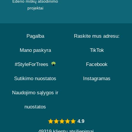
Edeno miškų atsodinimo
projektai
Pagalba
Raskite mus adresu:
Mano paskyra
TikTok
#StyleForTrees
Facebook
Sutikimo nuostatos
Instagramas
Naudojimo sąlygos ir
nuostatos
4.9
49319 klientų atsiliepimai