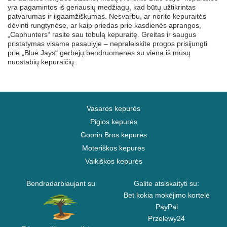
yra pagamintos iš geriausių medžiagų, kad būtų užtikrintas
patvarumas ir ilgaamžiškumas. Nesvarbu, ar norite kepuraitės
dėvinti rungtynėse, ar kaip priedas prie kasdienės aprangos,
„Caphunters“ rasite sau tobulą kepuraitę. Greitas ir saugus
pristatymas visame pasaulyje – nepraleiskite progos prisijungti
prie „Blue Jays“ gerbėjų bendruomenės su viena iš mūsų
nuostabių kepuraičių.
Vasaros kepurės
Pigios kepurės
Goorin Bros kepurės
Moteriškos kepurės
Vaikiškos kepurės
Bendradarbiaujant su
Galite atsiskaityti su:
Bet kokia mokėjimo kortelė
PayPal
Przelewy24