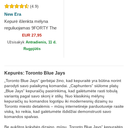
(4.9)
New Era
Kepurė išlenkta mėlyna
reguliuojamas 9FORTY The
League Toronto Blue Jays
EUR 27,95
MLB New Era
Užsisakyk
Antradienis, 11 d.
Rugpjūtis
Kepurės: Toronto Blue Jays
„Toronto Blue Jays“ gerbėjai žino, kad kepuraitė yra būtina norint
parodyti savo palaikymą komandai. „Caphunters“ siūlome platų
„Blue Jays“ kepuraičių pasirinkimą, kad galėtumėte rasti tobulą
variantą pagal savo skonį ir stilių. Nuo klasikinių mėlynų
kepuraičių su komandos logotipu iki modernesnių dizainų su
Toronto miesto detalėmis – mūsų internetinėje parduotuvėje rasite
viską, ko reikia, kad galėtumėte išdidžiai demonstruoti savo
komandos spalvas.
Be aukštos kokybės dizaino, mūsų „Toronto Blue Jays“ kepuraitės