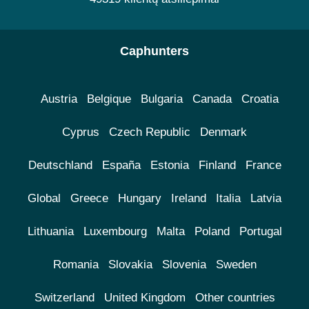
Caphunters
Austria
Belgique
Bulgaria
Canada
Croatia
Cyprus
Czech Republic
Denmark
Deutschland
España
Estonia
Finland
France
Global
Greece
Hungary
Ireland
Italia
Latvia
Lithuania
Luxembourg
Malta
Poland
Portugal
Romania
Slovakia
Slovenia
Sweden
Switzerland
United Kingdom
Other countries