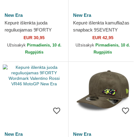
New Era
New Era
Kepurė išlenkta juoda
Kepurė išlenkta kamufliažas
reguliuojamas 9FORTY
snapback 9SEVENTY
Recycled Stripe Valentino
Stretch Snap Valentino Rossi
EUR 30,95
EUR 42,95
Rossi VR46 MotoGP New
VR46 MotoGP New Era
Užsisakyk
Pirmadienis, 10 d.
Užsisakyk
Pirmadienis, 10 d.
Era
Rugpjūtis
Rugpjūtis
New Era
New Era