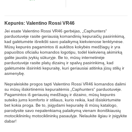
Kepurės: Valentino Rossi VR46
Jei esate Valentino Rossi VR46 gerbėjas, „Caphunters“
parduotuvėje rasite geriausią komandinių kepuraičių pasirinkimą,
kad galėtumėte išreikšti savo palaikymą kiekvienose lenktynėse.
Mūsų kepurės pagamintos iš aukštos kokybės medžiagų ir yra
papuoštos oficialiu komandos logotipu, todėl kiekvieną akimirką
galite jaustis įvykių sūkuryje. Be to, mūsų internetinėje
parduotuvėje rasite platų dizainų ir spalvų pasirinkimą, kad
galėtumėte išsirinkti kepuraitę, kuri geriausiai atitinka jūsų stilių ir
asmenybę.
Nepraleiskite progos tapti Valentino Rossi VR46 komandos dalimi
su mūsų išskirtinėmis kepuraitėmis „Caphunters“ parduotuvėje.
Pagamintos iš geriausių medžiagų ir dizaino, mūsų kepurės
suteiks jums komforto ir stiliaus, kurio reikia, kad išsiskirtumėte
bet kokia proga. Be to, įsigydami kepuraitę iš mūsų katalogo,
parodysite savo nepalenkiamą palaikymą vienam ikoniškiausių
motociklininkų motociklininkų pasaulyje. Nelaukite ilgiau ir įsigykite
dabar!