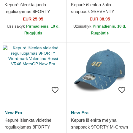
Kepurė išlenkta juoda
Kepurė išlenkta žalia
reguliuojamas 9FORTY
snapback 9SEVENTY
Wordmark Valentino Rossi
Stretch Snap Flawless
EUR 25,95
EUR 38,95
VR46 MotoGP New Era
Valentino Rossi VR46
Užsisakyk
Pirmadienis, 10 d.
Užsisakyk
Pirmadienis, 10 d.
MotoGP New Era
Rugpjūtis
Rugpjūtis
New Era
New Era
Kepurė išlenkta violetinė
Kepurė išlenkta mėlyna
reguliuojamas 9FORTY
snapback 9FORTY M-Crown