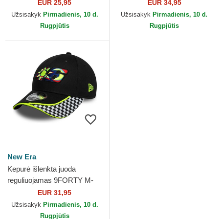
Wordmark Valentino Rossi
Denim Valentino Rossi VR46
EUR 25,95
EUR 34,95
VR46 MotoGP New Era
MotoGP New Era
Užsisakyk
Pirmadienis, 10 d.
Užsisakyk
Pirmadienis, 10 d.
Rugpjūtis
Rugpjūtis
New Era
Kepurė išlenkta juoda
reguliuojamas 9FORTY M-
Crown Check Valentino
EUR 31,95
Rossi VR46 MotoGP New
Užsisakyk
Pirmadienis, 10 d.
Era
Rugpjūtis