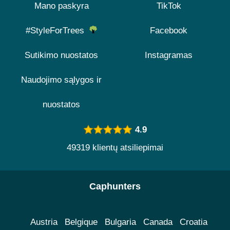
Mano paskyra
TikTok
#StyleForTrees
Facebook
Sutikimo nuostatos
Instagramas
Naudojimo sąlygos ir
nuostatos
4.9
49319 klientų atsiliepimai
Caphunters
Austria
Belgique
Bulgaria
Canada
Croatia