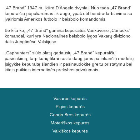
„47 Brand“ 1947 m. įkūrė D'Angelo dvyniai. Nuo tada „47 Brand“
kepuraičių populiarumas tik augo, ypač dėl bendradarbiavimo su
įvairiomis Amerikos futbolo ir beisbolo komandomis.
Be kita ko, „47 Brand“ gamina kepuraites Vankuverio „Canucks“
komandai, kuri yra Nacionalinės beisbolo lygos Vakarų diviziono
dalis Jungtinėse Valstijose.
„Caphunters“ siūlo platų geriausių „47 Brand“ kepuraičių
pasirinkimą, tarp kurių tikrai rasite daug jums patinkančių modelių.
Įsigykite kepuraitę šiandien ir pasinaudokite greitu pristatymu bei
kitais puikiais internetinės prekybos privalumais.
Vasaros kepurės
Pigios kepurės
Goorin Bros kepurės
Moteriškos kepurės
Vaikiškos kepurės