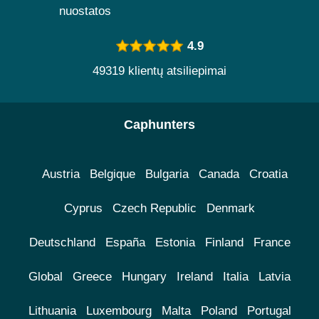
nuostatos
4.9
49319 klientų atsiliepimai
Caphunters
Austria
Belgique
Bulgaria
Canada
Croatia
Cyprus
Czech Republic
Denmark
Deutschland
España
Estonia
Finland
France
Global
Greece
Hungary
Ireland
Italia
Latvia
Lithuania
Luxembourg
Malta
Poland
Portugal