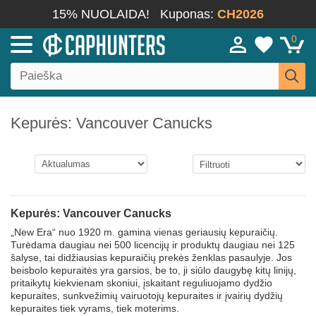
15% NUOLAIDA!
Kuponas:
CH2026
0
Kepurės: Vancouver Canucks
Kepurės: Vancouver Canucks
„New Era“ nuo 1920 m. gamina vienas geriausių kepuraičių.
Turėdama daugiau nei 500 licencijų ir produktų daugiau nei 125
šalyse, tai didžiausias kepuraičių prekės ženklas pasaulyje. Jos
beisbolo kepuraitės yra garsios, be to, ji siūlo daugybę kitų linijų,
pritaikytų kiekvienam skoniui, įskaitant reguliuojamo dydžio
kepuraites, sunkvežimių vairuotojų kepuraites ir įvairių dydžių
kepuraites tiek vyrams, tiek moterims.