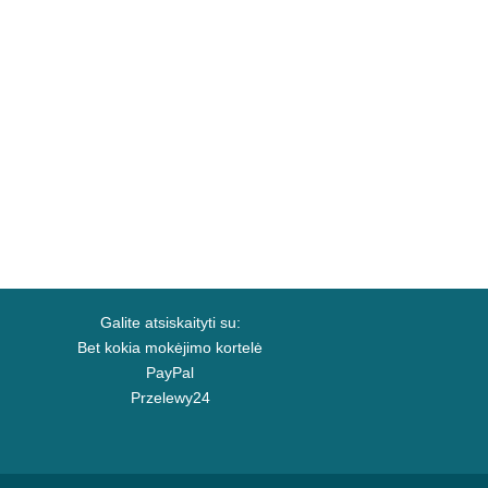
Galite atsiskaityti su:
Bet kokia mokėjimo kortelė
PayPal
Przelewy24