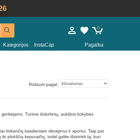
26
0
Kategorijos
InstaCap
Pagalba
Rūšiuoti pagal:
 gerbėjams. Turime išskirtinių, aukštos kokybės
ai tinkančių kasdieniam dėvėjimui ir sportui. Taip pat
iki plokščių kepuraičių, todėl galite išsirinkti tą, kuri