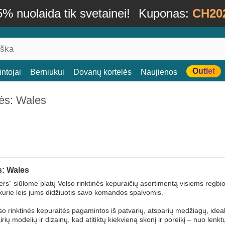
% nuolaida tik svetainei!
Kuponas:
CH20
Outlet
ntojai
Berniukui
Dovanų kortelės
Naujienos
ės: Wales
: Wales
rs“ siūlome platų Velso rinktinės kepuraičių asortimentą visiems regbio
kurie leis jums didžiuotis savo komandos spalvomis.
o rinktinės kepuraitės pagamintos iš patvarių, atsparių medžiagų, ideali
irių modelių ir dizainų, kad atitiktų kiekvieną skonį ir poreikį – nuo lenktų 