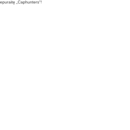
s kepuraitę „Caphunters“!