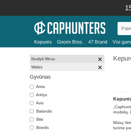
15
Kepurės
Goorin Bros.
47 Brand
Visi gami
Kepur
Išvalyti filtrus
Wales
Gyvūnas
Antis
Arklys
Kepurės
Avis
„Caphunte
Balandis
modelių, 
Bitė
Mūsų Vels
Briedis
turime įva