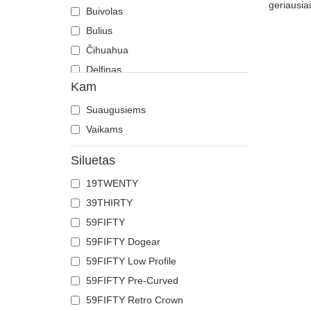
geriausiai
Buivolas
Bulius
Čihuahua
Delfinas
Kam
Dobermanas
Drakonas
Suaugusiems
Driežas
Vaikams
Drugelis
Siluetas
Elnias
19TWENTY
Erelis
39THIRTY
Feniksas
59FIFTY
Flamingas
59FIFTY Dogear
Gaidys
59FIFTY Low Profile
Gepardas
59FIFTY Pre-Curved
Grifas
59FIFTY Retro Crown
Gyvatė