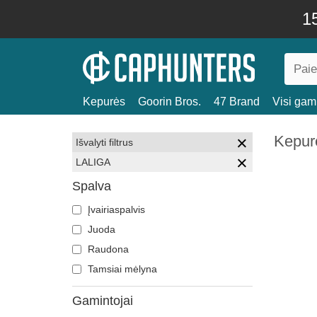
15
Kepurės
Goorin Bros.
47 Brand
Visi gami
Kepur
Išvalyti filtrus
LALIGA
Spalva
Įvairiaspalvis
Juoda
Raudona
Tamsiai mėlyna
Gamintojai