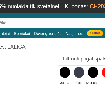
% nuolaida tik svetainei!
Kuponas:
CH20
Outlet
ntojai
Berniukui
Dovanų kortelės
Naujienos
ės: LALIGA
Filtruoti pagal spal
Juoda
Tamsiai mėlyna
Įvairiaspalvis
Ra