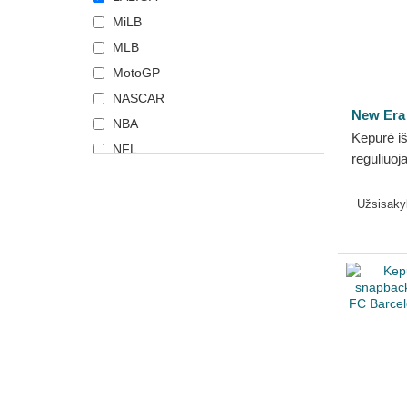
MiLB
MLB
MotoGP
NASCAR
New Era
NBA
Kepurė i
NFL
reguliu
NHL
Contrast
Premier League
LALIGA 
Užsisak
Serie A
Top 14
UFC Ultimate Fighting
Championship
World Baseball Classic