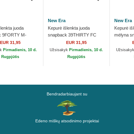
New Era
New Era
lenkta juoda
Kepurė išlenkta juoda
Kepurė išl
k 9FORTY M-
snapback 39THIRTY FC
mėlyna s
 Barcelona
Barcelona LALIGA New Era
9TWENTY 
EUR 31,95
EUR 31,95
New Era
Barcelon
yk
Pirmadienis, 10 d.
Užsisakyk
Pirmadienis, 10 d.
Užsisaky
Rugpjūtis
Rugpjūtis
Bendradarbiaujant su
Edeno miškų atsodinimo projektai