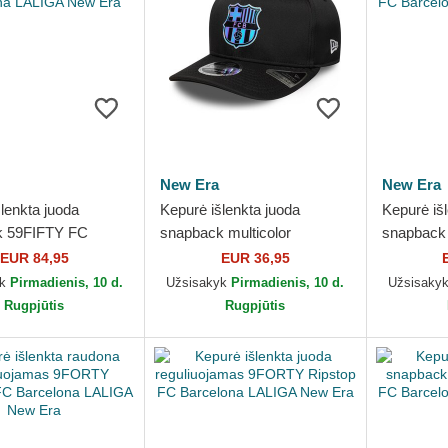
New Era
New Era
lenkta juoda
Kepurė išlenkta juoda
Kepurė iš
k 59FIFTY FC
snapback multicolor
snapback
a LALIGA New Era
9SEVENTY Stretch Snap
FC Barce
EUR 84,95
EUR 36,95
TPU FC Barcelona LALIGA
Era
yk
Pirmadienis, 10 d.
Užsisakyk
Pirmadienis, 10 d.
Užsisaky
New Era
Rugpjūtis
Rugpjūtis