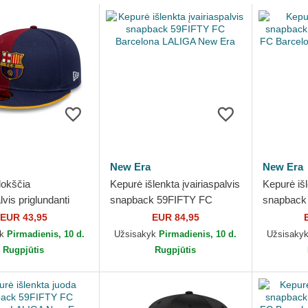
New Era
New Era
lokščia
Kepurė išlenkta įvairiaspalvis
Kepurė iš
lvis priglundanti
snapback 59FIFTY FC
snapback
9FIFTY Poly FC
Barcelona LALIGA New Era
FC Barce
EUR 43,95
EUR 84,95
a LALIGA New Era
Era
yk
Pirmadienis, 10 d.
Užsisakyk
Pirmadienis, 10 d.
Užsisaky
Rugpjūtis
Rugpjūtis