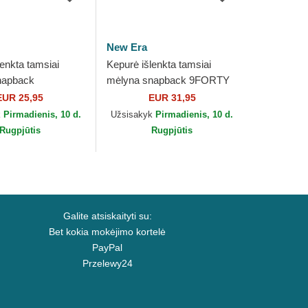
New Era
enkta tamsiai
Kepurė išlenkta tamsiai
napback
mėlyna snapback 9FORTY
ajustable FC
ajustable FC Barcelona
EUR 25,95
EUR 31,95
a LALIGA New Era
LALIGA New Era
k
Pirmadienis, 10 d.
Užsisakyk
Pirmadienis, 10 d.
Rugpjūtis
Rugpjūtis
Galite atsiskaityti su:
Bet kokia mokėjimo kortelė
PayPal
Przelewy24