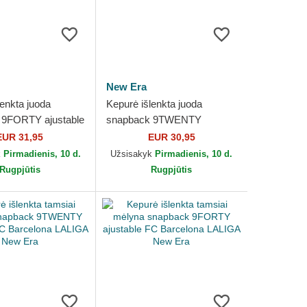
New Era
lenkta juoda
Kepurė išlenkta juoda
 9FORTY ajustable
snapback 9TWENTY
lona LALIGA New
ajustable FC Barcelona
EUR 31,95
EUR 30,95
LALIGA New Era
k
Pirmadienis, 10 d.
Užsisakyk
Pirmadienis, 10 d.
Rugpjūtis
Rugpjūtis