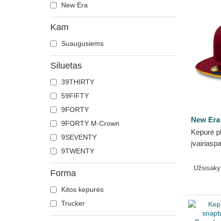
New Era
Kam
Suaugusiems
Siluetas
39THIRTY
59FIFTY
9FORTY
New Era
9FORTY M-Crown
Kepurė p
9SEVENTY
įvairiaspa
9TWENTY
59FIFTY 
Barcelon
Užsisak
Forma
Kitos kepurės
Trucker