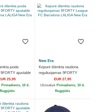
New Era
lenkta juoda
Kepurė išlenkta raudona
 9FORTY ajustable
reguliuojamas 9FORTY
lona LALIGA New
League FC Barcelona
EUR 25,95
EUR 27,95
LALIGA New Era
k
Pirmadienis, 10 d.
Užsisakyk
Pirmadienis, 10 d.
Rugpjūtis
Rugpjūtis