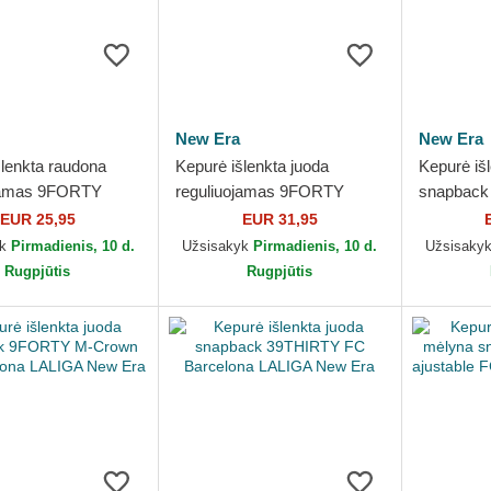
New Era
New Era
šlenkta raudona
Kepurė išlenkta juoda
Kepurė iš
ojamas 9FORTY
reguliuojamas 9FORTY
snapback
 FC Barcelona
Ripstop FC Barcelona
FC Barce
EUR 25,95
EUR 31,95
New Era
LALIGA New Era
Era
yk
Pirmadienis, 10 d.
Užsisakyk
Pirmadienis, 10 d.
Užsisaky
Rugpjūtis
Rugpjūtis