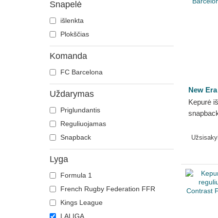
Snapelė
išlenkta
Plokščias
Komanda
FC Barcelona
New Era
Uždarymas
Kepurė iš
Priglundantis
snapbac
Reguliuojamas
Barcelon
Snapback
Užsisak
Lyga
Formula 1
French Rugby Federation FFR
Kings League
LALIGA