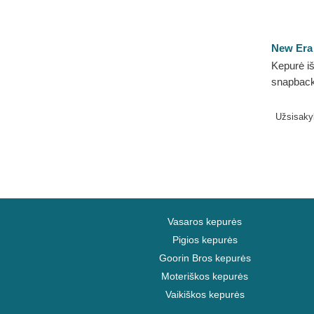
New Era
Kepurė iš
snapbac
Crown FC
LALIGA 
Užsisak
Vasaros kepurės
Pigios kepurės
Goorin Bros kepurės
Moteriškos kepurės
Vaikiškos kepurės