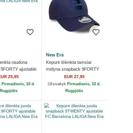
New Era
lenkta raudona
Kepurė išlenkta tamsiai
 9FORTY ajustable
mėlyna snapback 9FORTY
lona LALIGA New
M-Crown ajustable FC
EUR 25,95
EUR 27,95
Barcelona LALIGA New Era
k
Pirmadienis, 10 d.
Užsisakyk
Pirmadienis, 10 d.
Rugpjūtis
Rugpjūtis