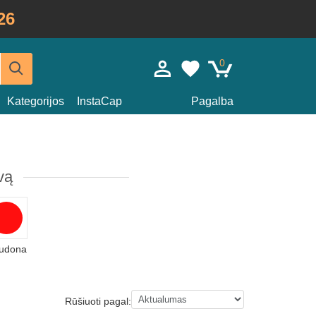
26
0
Kategorijos
InstaCap
Pagalba
vą
udona
Rūšiuoti pagal: