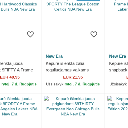
New Era
New Era
lenkta juoda
Kepurė išlenkta žalia
Kepurė iš
k 9FIFTY A Frame
reguliuojamas vaikams
snapback
ed Hardwood
9FORTY The League Boston
Crown A 
EUR 40,95
EUR 21,95
 Chicago Bulls NBA
Celtics NBA New Era
Angeles 
k
rytoj, 7 d. Rugpjūtis
Užsisakyk
rytoj, 7 d. Rugpjūtis
Užsisakyk
Era