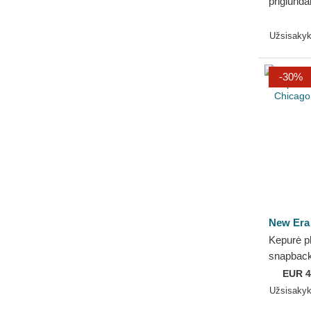
priglund
Frame Le
Bulls NB
Užsisaky
-30%
New Era
Kepurė p
snapback
Chicago 
EUR
4
Užsisaky