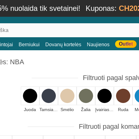
% nuolaida tik svetainei!
Kuponas:
CH20
Outlet
ntojai
Berniukui
Dovanų kortelės
Naujienos
ės: NBA
Filtruoti pagal spal
Juoda
Tamsiai mėlyna
Smėlio
Žalia
Įvairiaspalvis
Ruda
M
Filtruoti pagal kom