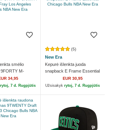
(5)
New Era
lenkta smėlio
Kepurė išlenkta juoda
 9FORTY M-
snapback E Frame Essential
Frame Fray Los
Chicago Bulls NBA New Era
EUR 34,95
EUR 30,95
Lakers NBA New
rytoj, 7 d. Rugpjūtis
Užsisakyk
rytoj, 7 d. Rugpjūtis