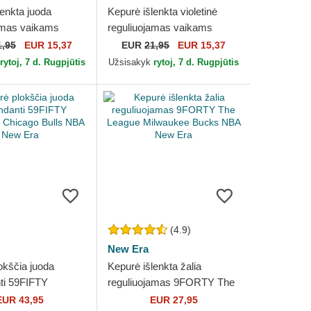
lenkta juoda
Kepurė išlenkta violetinė
amas vaikams
reguliuojamas vaikams
he League
9FORTY The League Los
1,95
EUR 15,37
EUR
21,95
EUR 15,37
Bulls NBA New Era
Angeles Lakers NBA New
rytoj, 7 d. Rugpjūtis
Užsisakyk
rytoj, 7 d. Rugpjūtis
Era
(4.9)
New Era
okščia juoda
Kepurė išlenkta žalia
nti 59FIFTY
reguliuojamas 9FORTY The
 Chicago Bulls
League Milwaukee Bucks
EUR 43,95
EUR 27,95