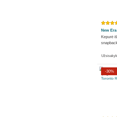
New Era
Kepurė iš
snapbac
Tonal Lo
NBA New
Užsisaky
-30%