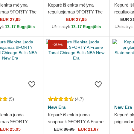
šlenkta mėlyna
Kepurė išlenkta mėlyna
Kepurė iš
jamas 9FORTY The
reguliuojamas 9FORTY The
reguliuoj
harlotte Hornets
League New York Knicks
9FORTY T
EUR 27,95
EUR 27,95
EUR
2
 Era
NBA New Era
Chicago 
kyk
13–17 Rugpjūtis
Užsisakyk
13–17 Rugpjūtis
Užsisakyk
-30%
(5)
(4.7)
New Era
New Era
lenkta juoda
Kepurė išlenkta juoda
Kepurė pl
ojamas 9FORTY
snapback 9FORTY A Frame
priglunda
l Chicago Bulls NBA
Tonal Chicago Bulls NBA
Statement
EUR 25,95
EUR
30,95
EUR 21,67