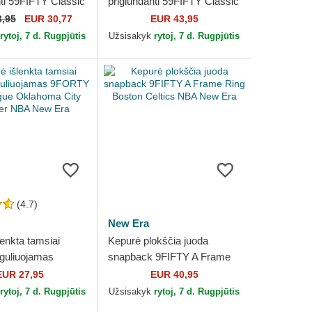
nti 59FIFTY Classic
priglundanti 59FIFTY Classic
Raptors NBA New
Sacramento Kings NBA New
3,95
EUR 30,77
EUR 43,95
Era
rytoj, 7 d. Rugpjūtis
Užsisakyk
rytoj, 7 d. Rugpjūtis
(4.7)
New Era
enkta tamsiai
Kepurė plokščia juoda
guliuojamas
snapback 9FIFTY A Frame
he League
Ring Boston Celtics NBA
EUR 27,95
EUR 40,95
 City Thunder NBA
New Era
rytoj, 7 d. Rugpjūtis
Užsisakyk
rytoj, 7 d. Rugpjūtis