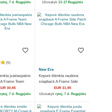
Era
NBA New Era
rytoj, 7 d. Rugpjūtis
Užsisakyk
13–17 Rugpjūtis
(5)
New Era
enkta įvairiaspalvis
Kepurė išlenkta raudona
 A Frame Team
snapback A Frame Side
icago Bulls NBA
Patch Chicago Bulls NBA
EUR 30,95
EUR 31,95
New Era
rytoj, 7 d. Rugpjūtis
Užsisakyk
rytoj, 7 d. Rugpjūtis