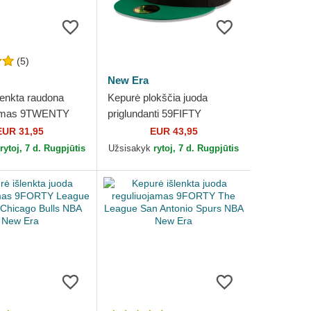
(5)
New Era
lenkta raudona
Kepurė plokščia juoda
jamas 9TWENTY
priglundanti 59FIFTY
tion 2023 Chicago
Statement Boston Celtics
EUR 31,95
EUR 43,95
A New Era
NBA New Era
rytoj, 7 d. Rugpjūtis
Užsisakyk
rytoj, 7 d. Rugpjūtis