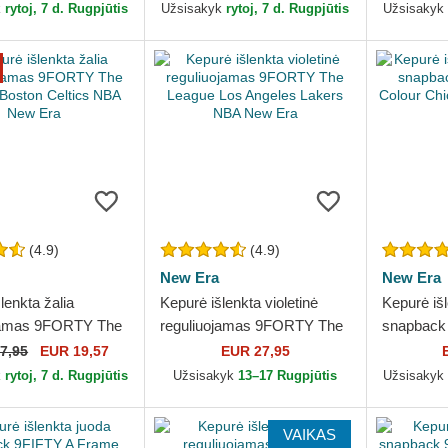
New Era
NBA New 
k
rytoj, 7 d. Rugpjūtis
Užsisakyk
rytoj, 7 d. Rugpjūtis
Užsisakyk
(4.9)
(4.9)
New Era
New Era
lenkta žalia
Kepurė išlenkta violetinė
Kepurė išl
jamas 9FORTY The
reguliuojamas 9FORTY The
snapback
oston Celtics NBA
League Los Angeles Lakers
Colour Ch
7,95
EUR 19,57
EUR 27,95
NBA New Era
New Era
k
rytoj, 7 d. Rugpjūtis
Užsisakyk
13–17 Rugpjūtis
Užsisakyk
VAIKAS