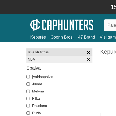
15
Kepurės
Goorin Bros.
47 Brand
Visi gami
Kepur
Išvalyti filtrus
NBA
Spalva
Įvairiaspalvis
Juoda
Mėlyna
Pilka
Raudona
Ruda