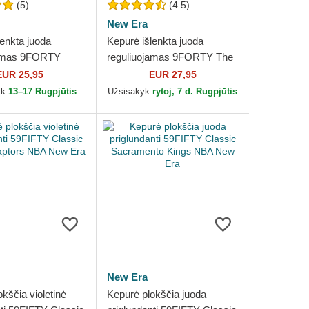
(5)
(4.5)
New Era
lenkta juoda
Kepurė išlenkta juoda
jamas 9FORTY
reguliuojamas 9FORTY The
sential Chicago
League San Antonio Spurs
EUR 25,95
EUR 27,95
A New Era
NBA New Era
yk
13–17 Rugpjūtis
Užsisakyk
rytoj, 7 d. Rugpjūtis
New Era
kščia violetinė
Kepurė plokščia juoda