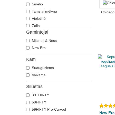
Smėlio
Tamsiai mėlyna
Chicago 
Violetinė
Žalia
Gamintojai
Mitchell & Ness
New Era
Kam
Suaugusiems
Vaikams
Siluetas
39THIRTY
59FIFTY
59FIFTY Pre-Curved
New Era