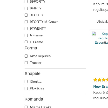
59FORTY
Kepurė i
9FIFTY
reguliuo
9FORTY
League C
NBA New
9FORTY M-Crown
Užsisa
9TWENTY
A Frame
E Frame
Forma
Kitos kepurės
Trucker
Snapelė
išlenkta
New Era
Plokščias
Kepurė iš
reguliu
Komanda
Essentia
Atlanta Hawks