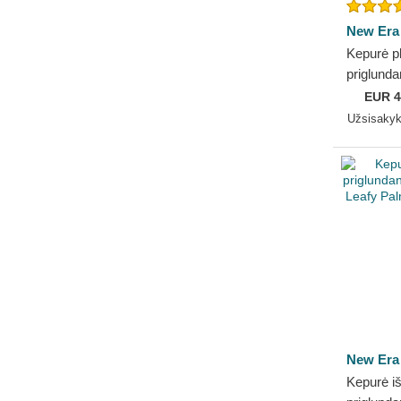
New Era
Kepurė p
priglunda
Toronto 
EUR
4
Era
Užsisaky
New Era
Kepurė iš