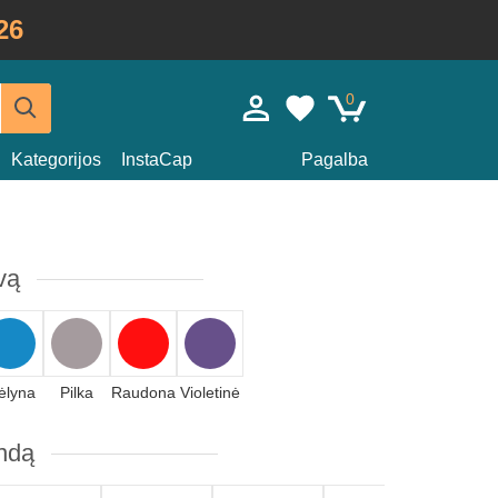
26
0
Kategorijos
InstaCap
Pagalba
vą
ėlyna
Pilka
Raudona
Violetinė
andą