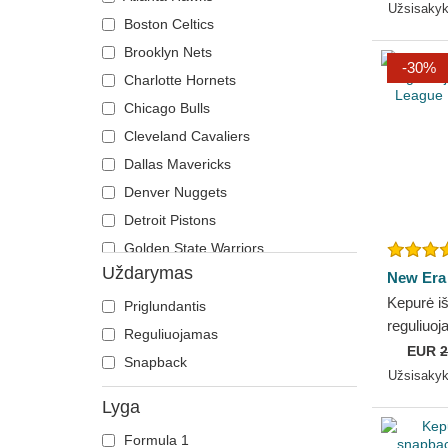
New Era
Užsisaky
Boston Celtics
Brooklyn Nets
-30%
Charlotte Hornets
Chicago Bulls
Cleveland Cavaliers
Dallas Mavericks
Denver Nuggets
Detroit Pistons
Golden State Warriors
Uždarymas
Houston Rockets
New Era
Kepurė iš
Los Angeles Clippers
Priglundantis
reguliuo
Los Angeles Lakers
Reguliuojamas
League B
EUR
2
Memphis Grizzlies
Snapback
New Era
Užsisaky
Miami Heat
Lyga
Milwaukee Bucks
Formula 1
New Orleans Pelicans