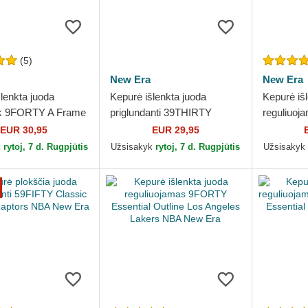
(5)
New Era
New Era
lenkta juoda
Kepurė išlenkta juoda
Kepurė iš
k 9FORTY A Frame
priglundanti 39THIRTY
reguliuo
s Angeles Lakers
Evergreen Neo Chicago
Draft Edi
EUR 30,95
EUR 29,95
 Era
Bulls NBA New Era
Bulls NB
k
rytoj, 7 d. Rugpjūtis
Užsisakyk
rytoj, 7 d. Rugpjūtis
Užsisakyk