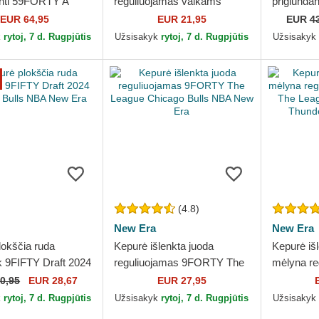
anti 59FORTY A
reguliuojamas vaikams
priglunda
afy Palm Chicago
9FORTY The League
Toronto 
EUR 64,95
EUR 21,95
EUR
4
A New Era
Brooklyn Nets NBA New Era
Era
k
rytoj, 7 d. Rugpjūtis
Užsisakyk
rytoj, 7 d. Rugpjūtis
Užsisakyk
(4.8)
New Era
New Era
lokščia ruda
Kepurė išlenkta juoda
Kepurė išl
 9FIFTY Draft 2024
reguliuojamas 9FORTY The
mėlyna re
Bulls NBA New Era
League Chicago Bulls NBA
9FORTY T
0,95
EUR 28,67
EUR 27,95
New Era
Oklahoma
k
rytoj, 7 d. Rugpjūtis
Užsisakyk
rytoj, 7 d. Rugpjūtis
Užsisakyk
New Era