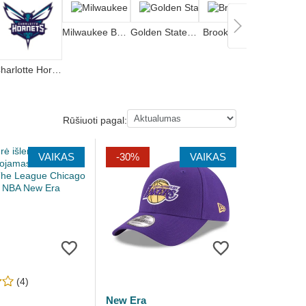
Milwaukee Bucks
Golden State Warriors
Brooklyn Nets
Charlotte Hornets
Rūšiuoti pagal:
VAIKAS
-30%
VAIKAS
(4)
New Era