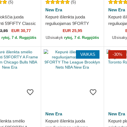
(5)
(5)
New Era
New Era
lokščia juoda
Kepurė išlenkta juoda
Kepurė iš
nti 59FIFTY Classic
reguliuojamas 9FORTY
reguliuo
Raptors NBA New
Essential Outline Los
League Es
3,95
EUR 30,77
EUR 25,95
Angeles Lakers NBA New
Bulls NB
k
rytoj, 7 d. Rugpjūtis
Užsisakyk
rytoj, 7 d. Rugpjūtis
Užsisak
Era
VAIKAS
-30%
New Era
New Era
lenkta smėlio
Kepurė išlenkta juoda
Kepurė plo