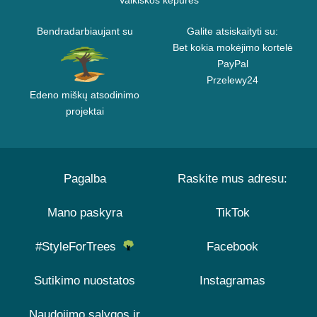
Vaikiškos kepurės
Bendradarbiaujant su
Galite atsiskaityti su:
Bet kokia mokėjimo kortelė
PayPal
Przelewy24
Edeno miškų atsodinimo
projektai
Pagalba
Raskite mus adresu:
Mano paskyra
TikTok
#StyleForTrees
Facebook
Sutikimo nuostatos
Instagramas
Naudojimo sąlygos ir