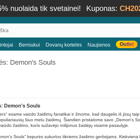
% nuolaida tik svetainei!
Kuponas:
CH20
Outlet
ntojai
Berniukui
Dovanų kortelės
Naujienos
ės: Demon's Souls
: Demon's Souls
rs“ esame vaizdo žaidimų fanatikai ir žinome, kad daugelis iš jūsų taip 
opuliariausių šiuo metu žaidimų. Šiandien pristatome savo „Demon's Soul
vaizdo žaidimo, kuris sužavėjo milijonus žaidėjų visame pasaulyje.
on's Souls“ kepurės sukurtos tikriems žaidimo gerbėjams. Kiekviena ke