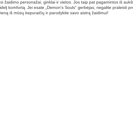
usi žaidimo personažai, ginklai ir vietos. Jos taip pat pagamintos iš au
idelį komfortą. Jei esate „Demon's Souls“ gerbėjas, negalite praleisti pr
vieną iš mūsų kepuraičių ir parodykite savo aistrą žaidimui!