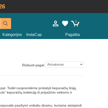
26
0
Kategorijos
InstaCap
Pagalba
Rūšiuoti pagal:
pat. Todėl nusprendėme pristatyti kepuraičių liniją,
s“ kepuraičių kolekciją iš pripažinto veiksmo ir
puraitė pasižymi unikaliu dizainu, kuriame atsispindi