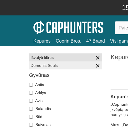
15
Kepurės
Goorin Bros.
47 Brand
Visi gami
Kepur
Išvalyti filtrus
Demon's Souls
Gyvūnas
Antis
Arklys
Kepurės
Avis
„Caphunte
Balandis
įkvėptą p
nuotykių 
Bitė
Buivolas
Mūsų „Dem