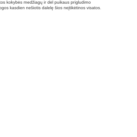
kštos kokybės medžiagų ir dėl puikaus prigludimo
ogos kasdien nešiotis dalelę šios neįtikėtinos visatos.