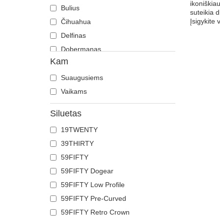
ikoniškia
Bulius
suteikia d
Įsigykite 
Čihuahua
Delfinas
Dobermanas
Kam
Drakonas
Driežas
Suaugusiems
Drugelis
Vaikams
Elnias
Siluetas
Erelis
19TWENTY
Feniksas
39THIRTY
Flamingas
59FIFTY
Gaidys
59FIFTY Dogear
Gepardas
59FIFTY Low Profile
Grifas
59FIFTY Pre-Curved
Gyvatė
59FIFTY Retro Crown
Hipopotamas