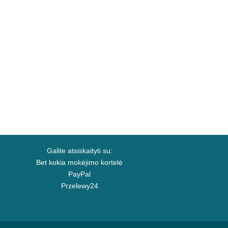
Galite atsiskaityti su:
Bet kokia mokėjimo kortelė
PayPal
Przelewy24