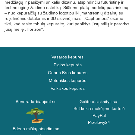
medžiagų ir pasižymi unikaliu dizainu, atspindinčiu futuristinę ir
technologinę žaidimo estetiką. Siūlome platų modelių pasirinkimą
– nuo kepuraičių su žaidimo logotipu iki įmantresnių dizainų su
reljefinėmis detalėmis ir 3D siuvinėjimais. „Caphunters“ esame
tikri, kad rasite tobulą kepuraitę, kuri papildys jūsų stilių ir parodys
jūsų meilę „Horizon“.
Vasaros kepurės
Pigios kepurės
Goorin Bros kepurės
Moteriškos kepurės
Vaikiškos kepurės
Bendradarbiaujant su
Galite atsiskaityti su:
Bet kokia mokėjimo kortelė
PayPal
Przelewy24
Edeno miškų atsodinimo