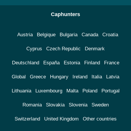
Caphunters
Austria
Belgique
Bulgaria
Canada
Croatia
Cyprus
Czech Republic
Denmark
Deutschland
España
Estonia
Finland
France
Global
Greece
Hungary
Ireland
Italia
Latvia
Lithuania
Luxembourg
Malta
Poland
Portugal
Romania
Slovakia
Slovenia
Sweden
Switzerland
United Kingdom
Other countries