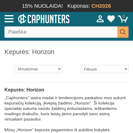
15% NUOLAIDA!
Kuponas:
CH2026
0
Kepurės: Horizon
Kepurės: Horizon
„Caphunters“ aistra madai ir tendencijoms paskatino mus sukurti
kepuraičių kolekciją, įkvėptą žaidimo „Horizon“. Ši kolekcija
specialiai sukurta vaizdo žaidimų entuziastams, ieškantiems
madingo drabužio, kuris leistų jiems parodyti savo aistrą
virtualiam pasauliui.
Mūsų „Horizon“ kepurės pagamintos iš aukštos kokybės