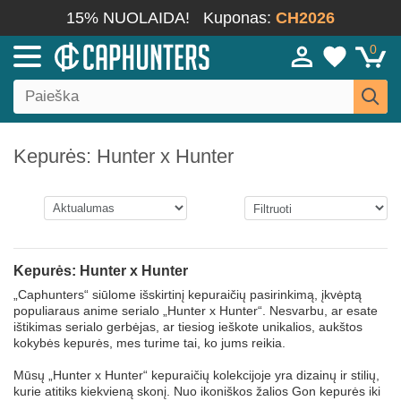
15% NUOLAIDA!
Kuponas:
CH2026
0
Kepurės: Hunter x Hunter
Kepurės: Hunter x Hunter
„Caphunters“ siūlome išskirtinį kepuraičių pasirinkimą, įkvėptą
populiaraus anime serialo „Hunter x Hunter“. Nesvarbu, ar esate
ištikimas serialo gerbėjas, ar tiesiog ieškote unikalios, aukštos
kokybės kepurės, mes turime tai, ko jums reikia.
Mūsų „Hunter x Hunter“ kepuraičių kolekcijoje yra dizainų ir stilių,
kurie atitiks kiekvieną skonį. Nuo ikoniškos žalios Gon kepurės iki