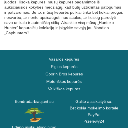
juodos Hisoka kepurės, mūsų kepurės pagamintos iš
aukščiausios kokybės medžiagų, kad būtų užtikrintas patogumas
ir patvarumas. Be to, mūsų kepurės puikiai tinka bet kokiai progai,
nesvarbu, ar norite apsisaugoti nuo saulės, ar tiesiog parodyti
savo unikalų ir autentišką stilių. Atraskite visą mūsų „Hunter x
Hunter“ kepuraičių kolekciją ir įsigykite savąją jau šiandien
„Caphunters“!
Vasaros kepurės
Pigios kepurės
Goorin Bros kepurės
Moteriškos kepurės
Vaikiškos kepurės
Bendradarbiaujant su
Galite atsiskaityti su:
Bet kokia mokėjimo kortelė
PayPal
Przelewy24
Edeno miškų atsodinimo