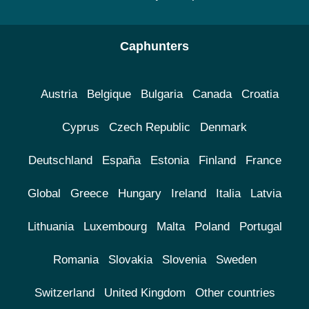
Caphunters
Austria
Belgique
Bulgaria
Canada
Croatia
Cyprus
Czech Republic
Denmark
Deutschland
España
Estonia
Finland
France
Global
Greece
Hungary
Ireland
Italia
Latvia
Lithuania
Luxembourg
Malta
Poland
Portugal
Romania
Slovakia
Slovenia
Sweden
Switzerland
United Kingdom
Other countries