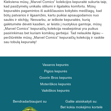
Kiekviena mūsų „Marvel Comics“ kolekcijos kepuraitė sukurta taip,
kad pasižymėtų unikaliu stiliumi ir ilgalaikiu komfortu. Mūsų
kepuraitės pagamintos iš aukščiausios kokybės medžiagų, kad
būtų patvarios ir ilgaamžės, kartu puikiai apsaugodamos nuo
saulės ir stichijų. Nesvarbu, ar ieškote kepuraitės, kurią
galėtumėte dėvėti kasdien, ar leistis į nuotykius gamtoje, mūsų
„Marvel Comics“ kepuraičių kolekcija neabejotinai yra puikus
pasirinkimas bet kuriam komiksų gerbėjui. Tad nelaukite ilgiau –
peržiūrėkite mūsų „Marvel Comics“ kepuraičių kolekciją ir raskite
sau tobulą kepuraitę!
Vasaros kepurės
Pigios kepurės
Goorin Bros kepurės
Moteriškos kepurės
Vaikiškos kepurės
Bendradarbiaujant su
Galite atsiskaityti su:
Bet kokia mokėjimo kortelė