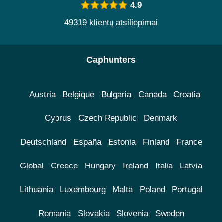
4.9
49319 klientų atsiliepimai
Caphunters
Austria
Belgique
Bulgaria
Canada
Croatia
Cyprus
Czech Republic
Denmark
Deutschland
España
Estonia
Finland
France
Global
Greece
Hungary
Ireland
Italia
Latvia
Lithuania
Luxembourg
Malta
Poland
Portugal
Romania
Slovakia
Slovenia
Sweden