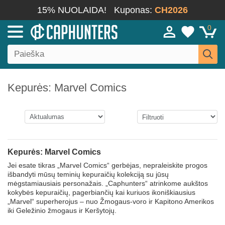
15% NUOLAIDA!
Kuponas:
CH2026
0
Kepurės: Marvel Comics
Kepurės: Marvel Comics
Jei esate tikras „Marvel Comics“ gerbėjas, nepraleiskite progos
išbandyti mūsų teminių kepuraičių kolekciją su jūsų
mėgstamiausiais personažais. „Caphunters“ atrinkome aukštos
kokybės kepuraičių, pagerbiančių kai kuriuos ikoniškiausius
„Marvel“ superherojus – nuo Žmogaus-voro ir Kapitono Amerikos
iki Geležinio žmogaus ir Keršytojų.