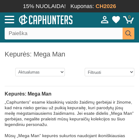
15% NUOLAIDA!
Kuponas:
CH2026
0
Kepurės: Mega Man
Kepurės: Mega Man
„Caphunters“ esame klasikinių vaizdo žaidimų gerbėjai ir žinome,
kad nėra nieko geriau už puikią kepuraitę, kuri parodytų jūsų
meilę mėgstamiausiems žaidimams. Jei esate didelis „Mega Man“
gerbėjas, negalite praleisti mūsų kepuraičių kolekcijos su šiuo
legendiniu personažu.
Mūsų „Mega Man“ kepurės sukurtos naudojant ikoniškiausias