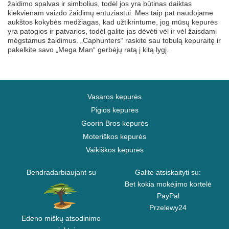
žaidimo spalvas ir simbolius, todėl jos yra būtinas daiktas
kiekvienam vaizdo žaidimų entuziastui. Mes taip pat naudojame
aukštos kokybės medžiagas, kad užtikrintume, jog mūsų kepurės
yra patogios ir patvarios, todėl galite jas dėvėti vėl ir vėl žaisdami
mėgstamus žaidimus. „Caphunters“ raskite sau tobulą kepuraitę ir
pakelkite savo „Mega Man“ gerbėjų ratą į kitą lygį.
Vasaros kepurės
Pigios kepurės
Goorin Bros kepurės
Moteriškos kepurės
Vaikiškos kepurės
Bendradarbiaujant su
Galite atsiskaityti su:
Bet kokia mokėjimo kortelė
PayPal
Przelewy24
Edeno miškų atsodinimo