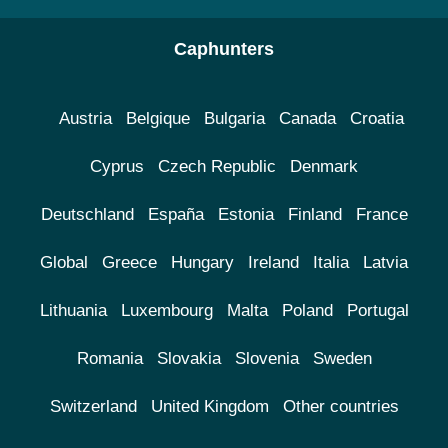
Caphunters
Austria
Belgique
Bulgaria
Canada
Croatia
Cyprus
Czech Republic
Denmark
Deutschland
España
Estonia
Finland
France
Global
Greece
Hungary
Ireland
Italia
Latvia
Lithuania
Luxembourg
Malta
Poland
Portugal
Romania
Slovakia
Slovenia
Sweden
Switzerland
United Kingdom
Other countries