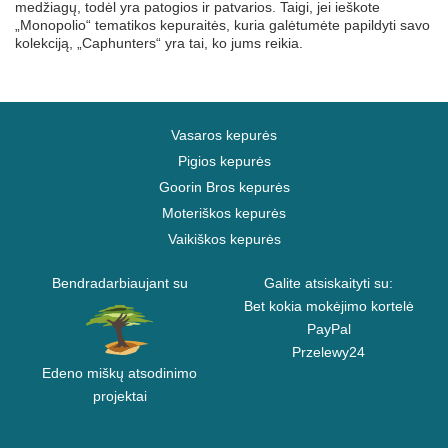
medžiagų, todėl yra patogios ir patvarios. Taigi, jei ieškote
„Monopolio“ tematikos kepuraitės, kuria galėtumėte papildyti savo
kolekciją, „Caphunters“ yra tai, ko jums reikia.
Vasaros kepurės
Pigios kepurės
Goorin Bros kepurės
Moteriškos kepurės
Vaikiškos kepurės
Bendradarbiaujant su
Galite atsiskaityti su:
Bet kokia mokėjimo kortelė
PayPal
Przelewy24
Edeno miškų atsodinimo
projektai