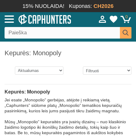
15% NUOLAIDA!
Kuponas:
CH2026
0
Kepurės: Monopoly
Kepurės: Monopoly
Jei esate „Monopolio“ gerbėjas, atėjote į reikiamą vietą.
„Caphunters“ siūlome platų „Monopolio“ tematikos kepuraičių
pasirinkimą, kurios leis jums pasijusti tikru žaidimų magnatu.
Mūsų „Monopolio“ kepuraitės yra įvairių dizainų – nuo klasikinio
žaidimo logotipo iki ikoniškų žaidimo detalių, tokių kaip šuo ir
batas. Be to, mūsų kepuraitės pagamintos iš aukštos kokybės