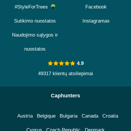
#StyleForTrees
Facebook
Sutikimo nuostatos
Instagramas
Naudojimo sąlygos ir
nuostatos
4.9
49317 klientų atsiliepimai
Caphunters
Austria
Belgique
Bulgaria
Canada
Croatia
Cyprus
Czech Republic
Denmark