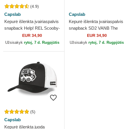
(4.9)
Capslab
Capslab
Kepurė išlenkta įvairiaspalvis
Kepurė išlenkta įvairiaspalvis
snapback Help! REL Scooby-
snapback SD2 VANB The
Doo Capslab
Mystery Machine Scooby-
EUR 34,90
EUR 34,90
Doo Capslab
Užsisakyk
rytoj, 7 d. Rugpjūtis
Užsisakyk
rytoj, 7 d. Rugpjūtis
(5)
Capslab
Kepurė išlenkta juoda