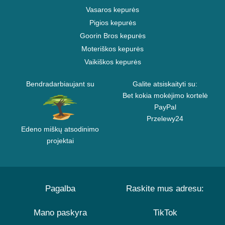
Vasaros kepurės
Pigios kepurės
Goorin Bros kepurės
Moteriškos kepurės
Vaikiškos kepurės
Bendradarbiaujant su
Galite atsiskaityti su:
Bet kokia mokėjimo kortelė
PayPal
Przelewy24
Edeno miškų atsodinimo
projektai
Pagalba
Raskite mus adresu:
Mano paskyra
TikTok