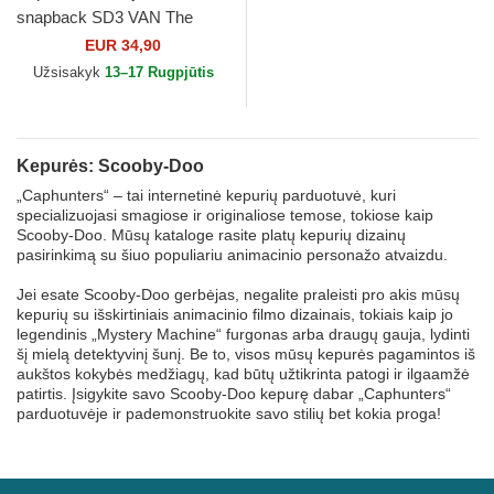
snapback SD3 VAN The
Mystery Machine Scooby-
EUR 34,90
Doo Capslab
Užsisakyk
13–17 Rugpjūtis
Kepurės: Scooby-Doo
„Caphunters“ – tai internetinė kepurių parduotuvė, kuri
specializuojasi smagiose ir originaliose temose, tokiose kaip
Scooby-Doo. Mūsų kataloge rasite platų kepurių dizainų
pasirinkimą su šiuo populiariu animacinio personažo atvaizdu.
Jei esate Scooby-Doo gerbėjas, negalite praleisti pro akis mūsų
kepurių su išskirtiniais animacinio filmo dizainais, tokiais kaip jo
legendinis „Mystery Machine“ furgonas arba draugų gauja, lydinti
šį mielą detektyvinį šunį. Be to, visos mūsų kepurės pagamintos iš
aukštos kokybės medžiagų, kad būtų užtikrinta patogi ir ilgaamžė
patirtis. Įsigykite savo Scooby-Doo kepurę dabar „Caphunters“
parduotuvėje ir pademonstruokite savo stilių bet kokia proga!