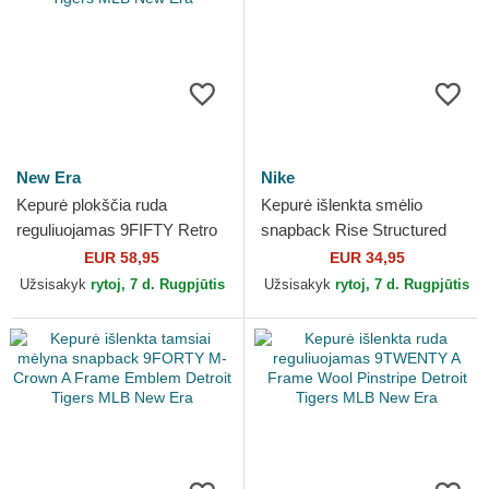
New Era
Nike
Kepurė plokščia ruda
Kepurė išlenkta smėlio
reguliuojamas 9FIFTY Retro
snapback Rise Structured
Crown Wool Pinstripe Detroit
Detroit Tigers MLB Nike
EUR 58,95
EUR 34,95
Tigers MLB New Era
Užsisakyk
rytoj, 7 d. Rugpjūtis
Užsisakyk
rytoj, 7 d. Rugpjūtis