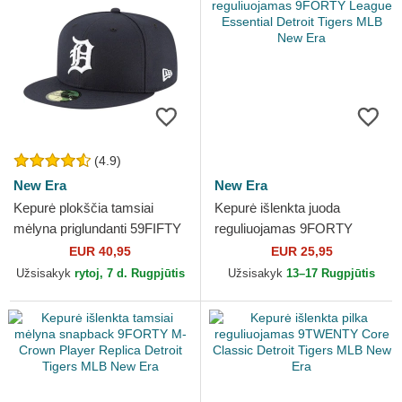
(4.9)
New Era
New Era
Kepurė plokščia tamsiai
Kepurė išlenkta juoda
mėlyna priglundanti 59FIFTY
reguliuojamas 9FORTY
AC Perf Detroit Tigers MLB
League Essential Detroit
EUR 40,95
EUR 25,95
New Era
Tigers MLB New Era
Užsisakyk
rytoj, 7 d. Rugpjūtis
Užsisakyk
13–17 Rugpjūtis