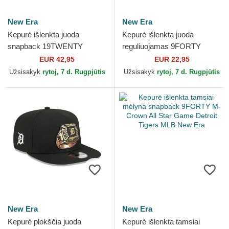
New Era
New Era
Kepurė išlenkta juoda
Kepurė išlenkta juoda
snapback 19TWENTY
reguliuojamas 9FORTY
Cooperstown Cord Detroit
Flawless Mesh Detroit Tigers
EUR 42,95
EUR 22,95
Tigers MLB New Era
MLB New Era
Užsisakyk
rytoj, 7 d. Rugpjūtis
Užsisakyk
rytoj, 7 d. Rugpjūtis
New Era
New Era
Kepurė plokščia juoda
Kepurė išlenkta tamsiai