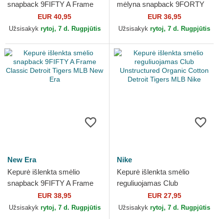
snapback 9FIFTY A Frame
mėlyna snapback 9FORTY
Ring Detroit Tigers MLB New
M-Crown All Star Game
EUR 40,95
EUR 36,95
Era
Detroit Tigers MLB New Era
Užsisakyk
rytoj, 7 d. Rugpjūtis
Užsisakyk
rytoj, 7 d. Rugpjūtis
New Era
Nike
Kepurė išlenkta smėlio
Kepurė išlenkta smėlio
snapback 9FIFTY A Frame
reguliuojamas Club
Classic Detroit Tigers MLB
Unstructured Organic Cotton
EUR 38,95
EUR 27,95
New Era
Detroit Tigers MLB Nike
Užsisakyk
rytoj, 7 d. Rugpjūtis
Užsisakyk
rytoj, 7 d. Rugpjūtis