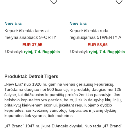
New Era
New Era
Kepurė išlenkta tamsiai
Kepurė išlenkta ruda
mėlyna snapback 9FORTY
reguliuojamas 9TWENTY A
M-Crown A Frame Emblem
Frame Wool Pinstripe Detroit
EUR 37,95
EUR 58,95
Detroit Tigers MLB New Era
Tigers MLB New Era
Užsisakyk
rytoj, 7 d. Rugpjūtis
Užsisakyk
rytoj, 7 d. Rugpjūtis
Produktai: Detroit Tigers
„New Era“ nuo 1920 m. gamina vienas geriausių kepuraičių.
Turėdama daugiau nei 500 licencijų ir produktų daugiau nei 125
šalyse, tai didžiausias kepuraičių prekės ženklas pasaulyje. Jos
beisbolo kepuraitės yra garsios, be to, ji siūlo daugybę kitų linijų,
pritaikytų kiekvienam skoniui, įskaitant reguliuojamo dydžio
kepuraites, sunkvežimių vairuotojų kepuraites ir įvairių dydžių
kepuraites tiek vyrams, tiek moterims.
„47 Brand“ 1947 m. įkūrė D'Angelo dvyniai. Nuo tada „47 Brand“