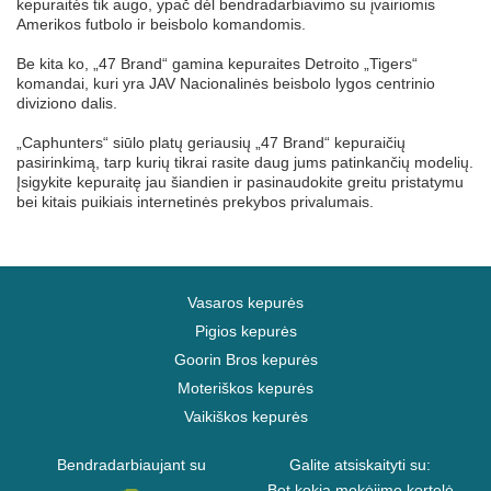
kepuraitės tik augo, ypač dėl bendradarbiavimo su įvairiomis
Amerikos futbolo ir beisbolo komandomis.
Be kita ko, „47 Brand“ gamina kepuraites Detroito „Tigers“
komandai, kuri yra JAV Nacionalinės beisbolo lygos centrinio
diviziono dalis.
„Caphunters“ siūlo platų geriausių „47 Brand“ kepuraičių
pasirinkimą, tarp kurių tikrai rasite daug jums patinkančių modelių.
Įsigykite kepuraitę jau šiandien ir pasinaudokite greitu pristatymu
bei kitais puikiais internetinės prekybos privalumais.
Vasaros kepurės
Pigios kepurės
Goorin Bros kepurės
Moteriškos kepurės
Vaikiškos kepurės
Bendradarbiaujant su
Galite atsiskaityti su:
Bet kokia mokėjimo kortelė