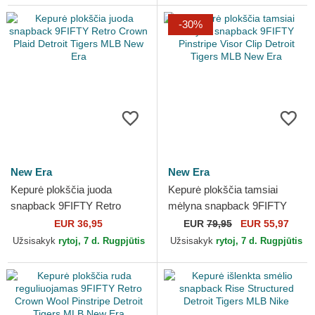
-30%
New Era
New Era
Kepurė plokščia juoda
Kepurė plokščia tamsiai
snapback 9FIFTY Retro
mėlyna snapback 9FIFTY
Crown Plaid Detroit Tigers
Pinstripe Visor Clip Detroit
EUR 36,95
EUR
79,95
EUR 55,97
MLB New Era
Tigers MLB New Era
Užsisakyk
rytoj, 7 d. Rugpjūtis
Užsisakyk
rytoj, 7 d. Rugpjūtis