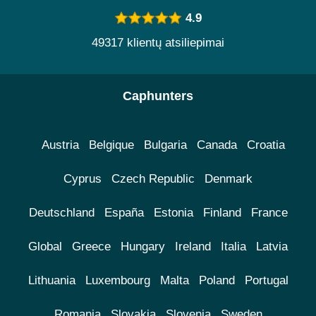
4.9
49317 klientų atsiliepimai
Caphunters
Austria
Belgique
Bulgaria
Canada
Croatia
Cyprus
Czech Republic
Denmark
Deutschland
España
Estonia
Finland
France
Global
Greece
Hungary
Ireland
Italia
Latvia
Lithuania
Luxembourg
Malta
Poland
Portugal
Romania
Slovakia
Slovenia
Sweden