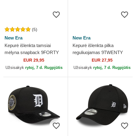
(5)
New Era
New Era
Kepurė išlenkta tamsiai
Kepurė išlenkta pilka
mėlyna snapback 9FORTY
reguliuojamas 9TWENTY
M-Crown Player Replica
Core Classic Detroit Tigers
EUR 29,95
EUR 27,95
Detroit Tigers MLB New Era
MLB New Era
Užsisakyk
rytoj, 7 d. Rugpjūtis
Užsisakyk
rytoj, 7 d. Rugpjūtis