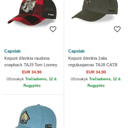
Capslab
Capslab
Kepurė išlenkta raudona
Kepurė išlenkta žalia
snapback TAJ9 Tom Looney
reguliuojamas TAJ8 CATB
Tunes Capslab
Tom Looney Tunes Capslab
EUR 34,90
EUR 34,90
Užsisakyk
Trečiadienis, 12 d.
Užsisakyk
Trečiadienis, 12 d.
Rugpjūtis
Rugpjūtis