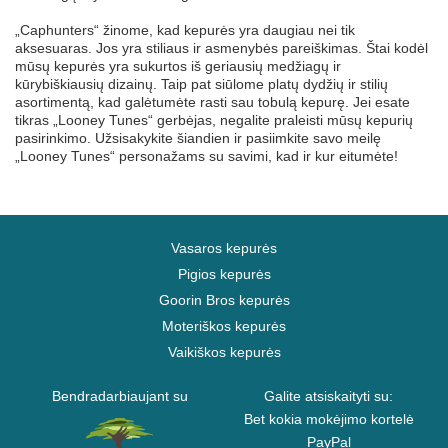
„Caphunters“ žinome, kad kepurės yra daugiau nei tik
aksesuaras. Jos yra stiliaus ir asmenybės pareiškimas. Štai kodėl
mūsų kepurės yra sukurtos iš geriausių medžiagų ir
kūrybiškiausių dizainų. Taip pat siūlome platų dydžių ir stilių
asortimentą, kad galėtumėte rasti sau tobulą kepurę. Jei esate
tikras „Looney Tunes“ gerbėjas, negalite praleisti mūsų kepurių
pasirinkimo. Užsisakykite šiandien ir pasiimkite savo meilę
„Looney Tunes“ personažams su savimi, kad ir kur eitumėte!
Vasaros kepurės
Pigios kepurės
Goorin Bros kepurės
Moteriškos kepurės
Vaikiškos kepurės
Bendradarbiaujant su
Galite atsiskaityti su:
Bet kokia mokėjimo kortelė
PayPal