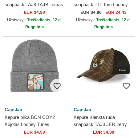
snapback TAJ8 TAJB Tomas
snapback T11 Tom Looney
ir Džeris Looney Tunes
Tunes Capslab
EUR 34,90
EUR
34,90
EUR 24,43
Capslab
Užsisakyk
Trečiadienis, 12 d.
Užsisakyk
Trečiadienis, 12 d.
Rugpjūtis
Rugpjūtis
Capslab
Capslab
Kepurė pilka BON COY2
Kepurė išlenkta ruda
Kojotas Looney Tunes
snapback TAJ9 JER Jerry
Capslab
Looney Tunes Capslab
EUR 34,90
EUR 34,90