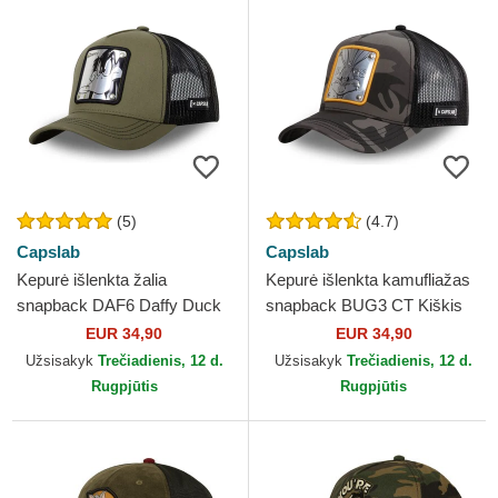
(5)
(4.7)
Capslab
Capslab
Kepurė išlenkta žalia
Kepurė išlenkta kamufliažas
snapback DAF6 Daffy Duck
snapback BUG3 CT Kiškis
Looney Tunes Capslab
Bagsis Looney Tunes
EUR 34,90
EUR 34,90
Capslab
Užsisakyk
Trečiadienis, 12 d.
Užsisakyk
Trečiadienis, 12 d.
Rugpjūtis
Rugpjūtis