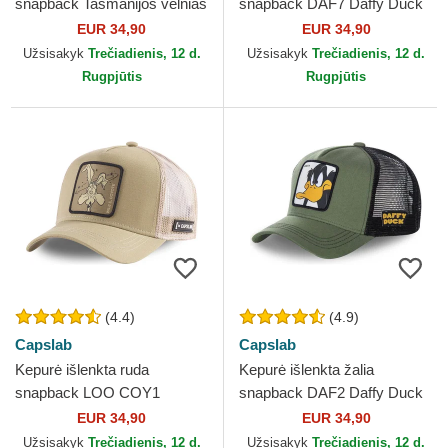
snapback Tasmanijos velnias
snapback DAF7 Daffy Duck
Looney Tunes Capslab
Looney Tunes Capslab
EUR 34,90
EUR 34,90
Užsisakyk
Trečiadienis, 12 d.
Užsisakyk
Trečiadienis, 12 d.
Rugpjūtis
Rugpjūtis
(4.4)
(4.9)
Capslab
Capslab
Kepurė išlenkta ruda
Kepurė išlenkta žalia
snapback LOO COY1
snapback DAF2 Daffy Duck
Kojotas Looney Tunes
Looney Tunes Capslab
EUR 34,90
EUR 34,90
Capslab
Užsisakyk
Trečiadienis, 12 d.
Užsisakyk
Trečiadienis, 12 d.