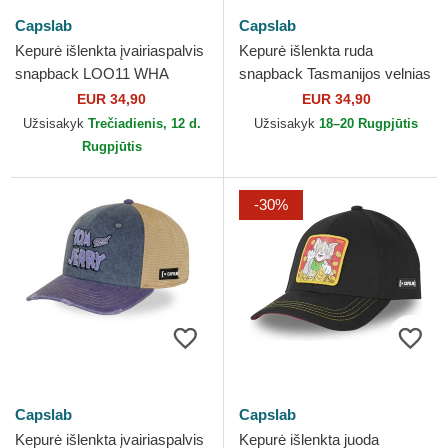
Capslab
Capslab
Kepurė išlenkta įvairiaspalvis
Kepurė išlenkta ruda
snapback LOO11 WHA
snapback Tasmanijos velnias
Kiškis Bagsis Looney Tunes
Looney Tunes Capslab
EUR 34,90
EUR 34,90
Capslab
Užsisakyk
Trečiadienis, 12 d.
Užsisakyk
18–20 Rugpjūtis
Rugpjūtis
-30%
Capslab
Capslab
Kepurė išlenkta įvairiaspalvis
Kepurė išlenkta juoda