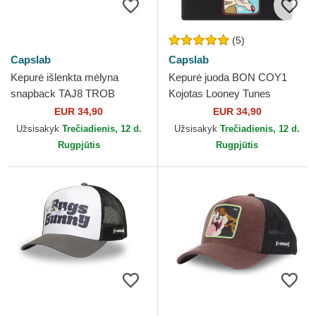
(5)
Capslab
Capslab
Kepurė išlenkta mėlyna
Kepurė juoda BON COY1
snapback TAJ8 TROB
Kojotas Looney Tunes
Tomas ir Džeris Looney
Capslab
EUR 34,90
EUR 34,90
Tunes Capslab
Užsisakyk
Trečiadienis, 12 d.
Užsisakyk
Trečiadienis, 12 d.
Rugpjūtis
Rugpjūtis