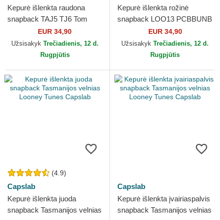
Kepurė išlenkta raudona
Kepurė išlenkta rožinė
snapback TAJ5 TJ6 Tom
snapback LOO13 PCBBUNB
Looney Tunes Capslab
Kiškis Bagsis Looney Tunes
EUR 34,90
EUR 34,90
Capslab
Užsisakyk
Trečiadienis, 12 d.
Užsisakyk
Trečiadienis, 12 d.
Rugpjūtis
Rugpjūtis
(4.9)
Capslab
Capslab
Kepurė išlenkta juoda
Kepurė išlenkta įvairiaspalvis
snapback Tasmanijos velnias
snapback Tasmanijos velnias