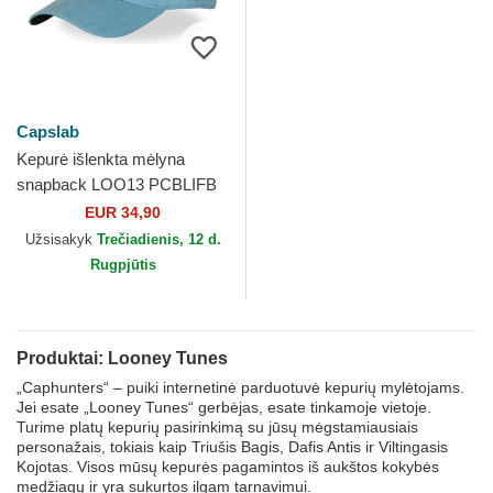
Capslab
Kepurė išlenkta mėlyna
snapback LOO13 PCBLIFB
Tvytis Looney Tunes
EUR 34,90
Capslab
Užsisakyk
Trečiadienis, 12 d.
Rugpjūtis
Produktai: Looney Tunes
„Caphunters“ – puiki internetinė parduotuvė kepurių mylėtojams.
Jei esate „Looney Tunes“ gerbėjas, esate tinkamoje vietoje.
Turime platų kepurių pasirinkimą su jūsų mėgstamiausiais
personažais, tokiais kaip Triušis Bagis, Dafis Antis ir Viltingasis
Kojotas. Visos mūsų kepurės pagamintos iš aukštos kokybės
medžiagų ir yra sukurtos ilgam tarnavimui.