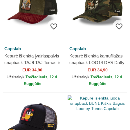
Capslab
Capslab
Kepurė išlenkta įvairiaspalvis
Kepurė išlenkta kamufliažas
snapback TAJ9 TAJ Tomas ir
snapback LOO14 DES Daffy
Džeris Looney Tunes
Duck Looney Tunes Capslab
EUR 34,90
EUR 34,90
Capslab
Užsisakyk
Trečiadienis, 12 d.
Užsisakyk
Trečiadienis, 12 d.
Rugpjūtis
Rugpjūtis