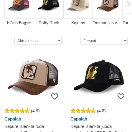
Kiškis Bagsis
Daffy Duck
Kojotas
Tasmanijos velnias
Toma
(4.9)
(4.8)
Capslab
Capslab
Kepurė išlenkta ruda
Kepurė išlenkta juoda