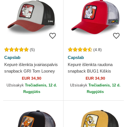
(5)
(4.8)
Capslab
Capslab
Kepurė išlenkta įvairiaspalvis
Kepurė išlenkta raudona
snapback GRI Tom Looney
snapback BUG1 Kiškis
Tunes Capslab
Bagsis Looney Tunes
EUR 34,90
EUR 34,90
Capslab
Užsisakyk
Trečiadienis, 12 d.
Užsisakyk
Trečiadienis, 12 d.
Rugpjūtis
Rugpjūtis