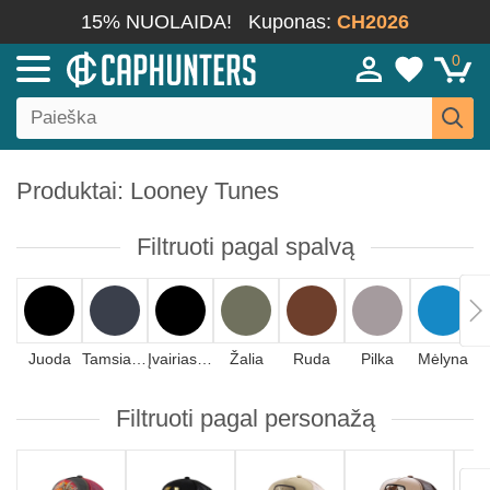
15% NUOLAIDA!
Kuponas:
CH2026
0
Produktai: Looney Tunes
Filtruoti pagal spalvą
Juoda
Tamsiai mėlyna
Įvairiaspalvis
Žalia
Ruda
Pilka
Mėlyna
R
Filtruoti pagal personažą