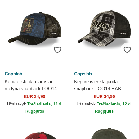
Capslab
Capslab
Kepurė išlenkta tamsiai
Kepurė išlenkta juoda
mėlyna snapback LOO14
snapback LOO14 RAB
MAR Marsiukas Marvinas
Kiškis Bagsis Looney Tunes
EUR 34,90
EUR 34,90
Looney Tunes Capslab
Capslab
Užsisakyk
Trečiadienis, 12 d.
Užsisakyk
Trečiadienis, 12 d.
Rugpjūtis
Rugpjūtis