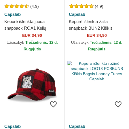
(4.9)
(4.9)
Capslab
Capslab
Kepurė išlenkta juoda
Kepurė išlenkta žalia
snapback ROA1 Kelių
snapback BUN2 Kiškis
Bėgikas Looney Tunes
Bagsis Looney Tunes
EUR 34,90
EUR 34,90
Capslab
Capslab
Užsisakyk
Trečiadienis, 12 d.
Užsisakyk
Trečiadienis, 12 d.
Rugpjūtis
Rugpjūtis
Capslab
Capslab