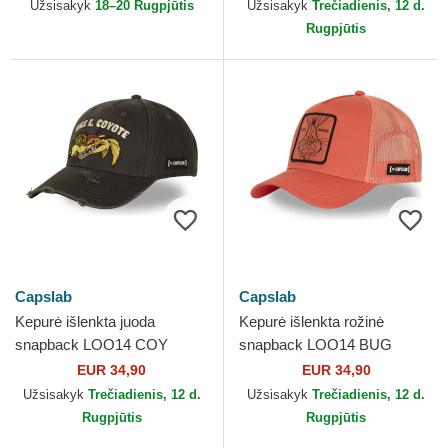
Užsisakyk
18–20 Rugpjūtis
Užsisakyk
Trečiadienis, 12 d.
Rugpjūtis
Capslab
Capslab
Kepurė išlenkta juoda
Kepurė išlenkta rožinė
snapback LOO14 COY
snapback LOO14 BUG
Kojotas Looney Tunes
Kiškis Bagsis Looney Tunes
EUR 34,90
EUR 34,90
Capslab
Capslab
Užsisakyk
Trečiadienis, 12 d.
Užsisakyk
Trečiadienis, 12 d.
Rugpjūtis
Rugpjūtis