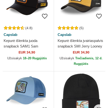
(4.8)
(5)
Capslab
Capslab
Kepurė išlenkta juoda
Kepurė išlenkta įvairiaspalvis
snapback SAM1 Sam
snapback SMI Jerry Looney
Bigotes Looney Tunes
Tunes Capslab
EUR 34,90
EUR 34,90
Capslab
Užsisakyk
18–20 Rugpjūtis
Užsisakyk
Trečiadienis, 12 d.
Rugpjūtis