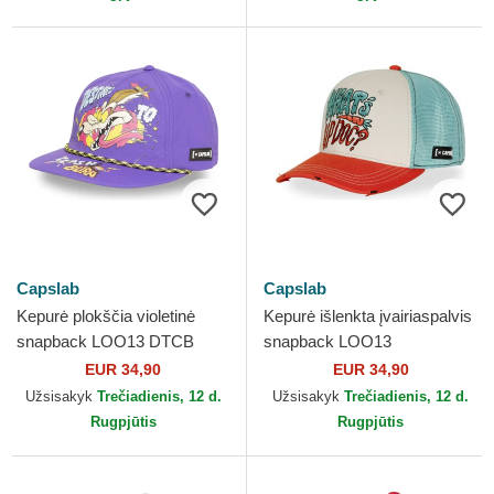
Capslab
Capslab
Kepurė plokščia violetinė
Kepurė išlenkta įvairiaspalvis
snapback LOO13 DTCB
snapback LOO13
Kojotas Looney Tunes
PCSWUDB Kiškis Bagsis
EUR 34,90
EUR 34,90
Capslab
Looney Tunes Capslab
Užsisakyk
Trečiadienis, 12 d.
Užsisakyk
Trečiadienis, 12 d.
Rugpjūtis
Rugpjūtis