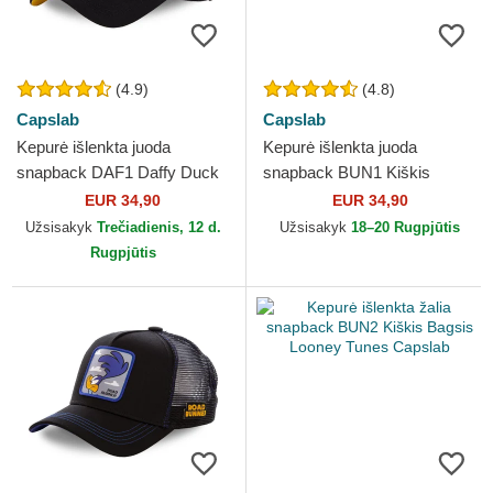
(4.9)
(4.8)
Capslab
Capslab
Kepurė išlenkta juoda
Kepurė išlenkta juoda
snapback DAF1 Daffy Duck
snapback BUN1 Kiškis
Looney Tunes Capslab
Bagsis Looney Tunes
EUR 34,90
EUR 34,90
Capslab
Užsisakyk
Trečiadienis, 12 d.
Užsisakyk
18–20 Rugpjūtis
Rugpjūtis