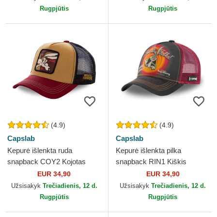
Rugpjūtis
Rugpjūtis
(4.9)
(4.9)
Capslab
Capslab
Kepurė išlenkta ruda
Kepurė išlenkta pilka
snapback COY2 Kojotas
snapback RIN1 Kiškis
Looney Tunes Capslab
Bagsis Looney Tunes
EUR 34,90
EUR 34,90
Capslab
Užsisakyk
Trečiadienis, 12 d.
Užsisakyk
Trečiadienis, 12 d.
Rugpjūtis
Rugpjūtis