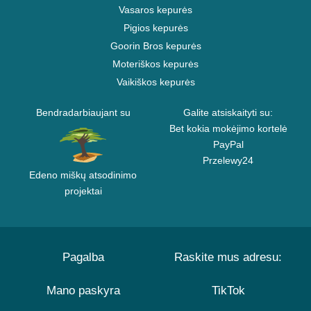
Vasaros kepurės
Pigios kepurės
Goorin Bros kepurės
Moteriškos kepurės
Vaikiškos kepurės
Bendradarbiaujant su
Galite atsiskaityti su:
Bet kokia mokėjimo kortelė
PayPal
Przelewy24
Edeno miškų atsodinimo
projektai
Pagalba
Raskite mus adresu:
Mano paskyra
TikTok