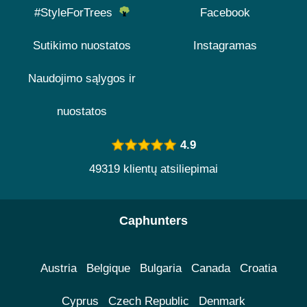
#StyleForTrees
Facebook
Sutikimo nuostatos
Instagramas
Naudojimo sąlygos ir
nuostatos
4.9
49319 klientų atsiliepimai
Caphunters
Austria
Belgique
Bulgaria
Canada
Croatia
Cyprus
Czech Republic
Denmark