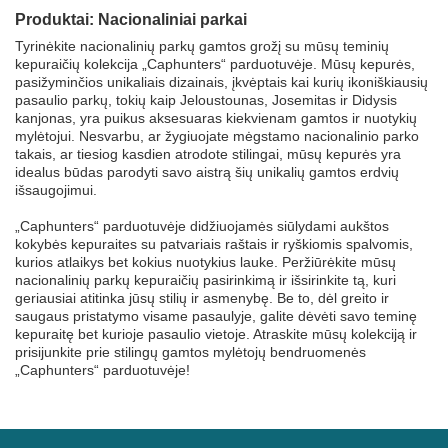
Produktai: Nacionaliniai parkai
Tyrinėkite nacionalinių parkų gamtos grožį su mūsų teminių
kepuraičių kolekcija „Caphunters“ parduotuvėje. Mūsų kepurės,
pasižyminčios unikaliais dizainais, įkvėptais kai kurių ikoniškiausių
pasaulio parkų, tokių kaip Jeloustounas, Josemitas ir Didysis
kanjonas, yra puikus aksesuaras kiekvienam gamtos ir nuotykių
mylėtojui. Nesvarbu, ar žygiuojate mėgstamo nacionalinio parko
takais, ar tiesiog kasdien atrodote stilingai, mūsų kepurės yra
idealus būdas parodyti savo aistrą šių unikalių gamtos erdvių
išsaugojimui.
„Caphunters“ parduotuvėje didžiuojamės siūlydami aukštos
kokybės kepuraites su patvariais raštais ir ryškiomis spalvomis,
kurios atlaikys bet kokius nuotykius lauke. Peržiūrėkite mūsų
nacionalinių parkų kepuraičių pasirinkimą ir išsirinkite tą, kuri
geriausiai atitinka jūsų stilių ir asmenybę. Be to, dėl greito ir
saugaus pristatymo visame pasaulyje, galite dėvėti savo teminę
kepuraitę bet kurioje pasaulio vietoje. Atraskite mūsų kolekciją ir
prisijunkite prie stilingų gamtos mylėtojų bendruomenės
„Caphunters“ parduotuvėje!