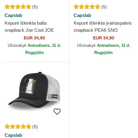
(5)
(5)
Capslab
Capslab
Kepurė išlenkta balta
Kepurė išlenkta įvairiaspalvis
snapback Joe Cool JOE
snapback PEA6 SNO
Snoopy Žemės riešutai
Snoopy ir Čarlis Braunas
EUR 34,90
EUR 34,90
Capslab
Žemės riešutai Capslab
Užsisakyk
Antradienis, 11 d.
Užsisakyk
Antradienis, 11 d.
Rugpjūtis
Rugpjūtis
(5)
Capslab