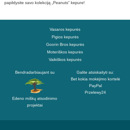
papildysite savo kolekciją „Peanuts“ kepure!
Vasaros kepurės
Pigios kepurės
Goorin Bros kepurės
Moteriškos kepurės
Vaikiškos kepurės
Bendradarbiaujant su
Galite atsiskaityti su:
Bet kokia mokėjimo kortelė
PayPal
Przelewy24
Edeno miškų atsodinimo
projektai