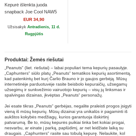
Kepurė išlenkta juoda
snapback Joe Cool NAW5
Snoopy Žemės riešutai
EUR 34,90
Capslab
Užsisakyk
Antradienis, 11 d.
Rugpjūtis
Produktai: Žemės riešutai
„Peanuts“ (liet. riešutai) – labai populiari tema kepurių pasaulyje.
„Caphunters“ siūlo platų „Peanuts“ tematikos kepurių asortimentą,
kad patenkintų bet kurį Čarlio Brauno ir jo gaujos gerbėją. Mūsų
internetinėje parduotuvėje rasite beisbolo kepuraičių, užsegamų
užsegimų ir sunkvežimio vairuotojo kepurių – visų jų linksmas ir
spalvingas dizainas, įkvėptas „Peanuts“ personažų.
Jei esate tikras „Peanuts“ gerbėjas, negalite praleisti progos įsigyti
vieną iš mūsų kepurių. Mūsų dizainai yra unikalūs ir pagaminti iš
aukštos kokybės medžiagų, kurios garantuoja išskirtinį
patvarumą. Be to, mūsų kepurės puikiai tinka bet kokiai progai,
nesvarbu, ar einate į parką, paplūdimį, ar net leidžiate laiką su
draugais. „Caphunters“ rasite sau tobulą kepurę. Nelaukite, kol