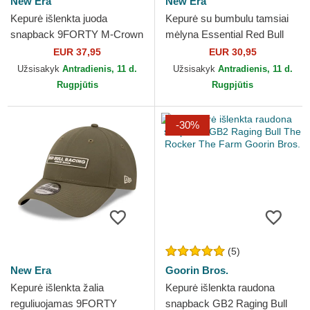
New Era
New Era
Kepurė išlenkta juoda
Kepurė su bumbulu tamsiai
snapback 9FORTY M-Crown
mėlyna Essential Red Bull
Washed Red Bull Racing
Racing Formula 1 New Era
EUR 37,95
EUR 30,95
Formula 1 New Era
Užsisakyk
Antradienis, 11 d.
Užsisakyk
Antradienis, 11 d.
Rugpjūtis
Rugpjūtis
-30%
(5)
New Era
Goorin Bros.
Kepurė išlenkta žalia
Kepurė išlenkta raudona
reguliuojamas 9FORTY
snapback GB2 Raging Bull