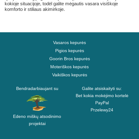
kokioje situacijoje, todėl galite mėgautis vasara visiškoje
komforto ir stiliaus akimirkoje.
Vasaros kepurės
Pigios kepurės
Goorin Bros kepurės
Moteriškos kepurės
Vaikiškos kepurės
Bendradarbiaujant su
Galite atsiskaityti su:
Bet kokia mokėjimo kortelė
PayPal
Przelewy24
Edeno miškų atsodinimo
projektai