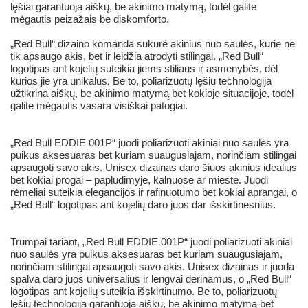
lęšiai garantuoja aiškų, be akinimo matymą, todėl galite
mėgautis peizažais be diskomforto.
„Red Bull“ dizaino komanda sukūrė akinius nuo saulės, kurie ne
tik apsaugo akis, bet ir leidžia atrodyti stilingai. „Red Bull“
logotipas ant kojelių suteikia jiems stiliaus ir asmenybės, dėl
kurios jie yra unikalūs. Be to, poliarizuotų lęšių technologija
užtikrina aiškų, be akinimo matymą bet kokioje situacijoje, todėl
galite mėgautis vasara visiškai patogiai.
„Red Bull EDDIE 001P“ juodi poliarizuoti akiniai nuo saulės yra
puikus aksesuaras bet kuriam suaugusiajam, norinčiam stilingai
apsaugoti savo akis. Unisex dizainas daro šiuos akinius idealius
bet kokiai progai – paplūdimyje, kalnuose ar mieste. Juodi
rėmeliai suteikia elegancijos ir rafinuotumo bet kokiai aprangai, o
„Red Bull“ logotipas ant kojelių daro juos dar išskirtinesnius.
Trumpai tariant, „Red Bull EDDIE 001P“ juodi poliarizuoti akiniai
nuo saulės yra puikus aksesuaras bet kuriam suaugusiajam,
norinčiam stilingai apsaugoti savo akis. Unisex dizainas ir juoda
spalva daro juos universalius ir lengvai derinamus, o „Red Bull“
logotipas ant kojelių suteikia išskirtinumo. Be to, poliarizuotų
lęšių technologija garantuoja aiškų, be akinimo matymą bet