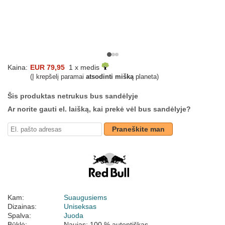
Kaina:
EUR 79,95
1 x medis
(Į krepšelį paramai
atsodinti mišką
planeta)
Šis produktas netrukus bus sandėlyje
Ar norite gauti el. laišką, kai prekė vėl bus sandėlyje?
Praneškite man
Kam:
Suaugusiems
Dizainas:
Uniseksas
Spalva:
Juoda
Būklė:
Naujas; 100 % autentiškas