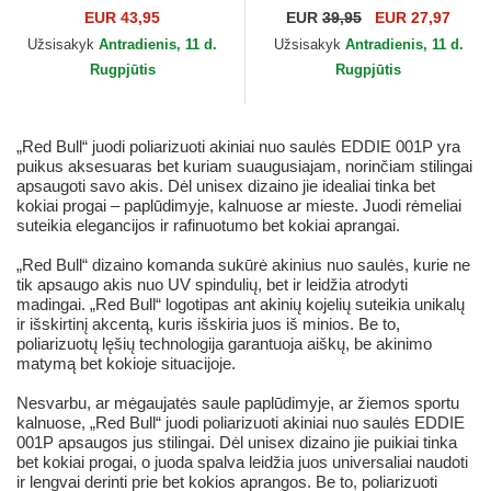
REPREVE Wordmark Red
The Rocker The Farm Goorin
EUR 43,95
EUR
39,95
EUR 27,97
Bull Racing Formula 1 New
Bros.
Užsisakyk
Antradienis, 11 d.
Užsisakyk
Antradienis, 11 d.
Era
Rugpjūtis
Rugpjūtis
„Red Bull“ juodi poliarizuoti akiniai nuo saulės EDDIE 001P yra
puikus aksesuaras bet kuriam suaugusiajam, norinčiam stilingai
apsaugoti savo akis. Dėl unisex dizaino jie idealiai tinka bet
kokiai progai – paplūdimyje, kalnuose ar mieste. Juodi rėmeliai
suteikia elegancijos ir rafinuotumo bet kokiai aprangai.
„Red Bull“ dizaino komanda sukūrė akinius nuo saulės, kurie ne
tik apsaugo akis nuo UV spindulių, bet ir leidžia atrodyti
madingai. „Red Bull“ logotipas ant akinių kojelių suteikia unikalų
ir išskirtinį akcentą, kuris išskiria juos iš minios. Be to,
poliarizuotų lęšių technologija garantuoja aiškų, be akinimo
matymą bet kokioje situacijoje.
Nesvarbu, ar mėgaujatės saule paplūdimyje, ar žiemos sportu
kalnuose, „Red Bull“ juodi poliarizuoti akiniai nuo saulės EDDIE
001P apsaugos jus stilingai. Dėl unisex dizaino jie puikiai tinka
bet kokiai progai, o juoda spalva leidžia juos universaliai naudoti
ir lengvai derinti prie bet kokios aprangos. Be to, poliarizuoti