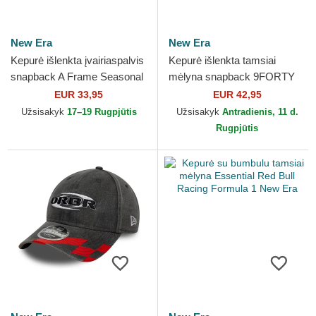
New Era
New Era
Kepurė išlenkta įvairiaspalvis
Kepurė išlenkta tamsiai
snapback A Frame Seasonal
mėlyna snapback 9FORTY
Red Bull Racing Formula 1
M-Crown Visor Print Red Bull
EUR 33,95
EUR 42,95
New Era
Racing Formula 1 New Era
Užsisakyk
17–19 Rugpjūtis
Užsisakyk
Antradienis, 11 d.
Rugpjūtis