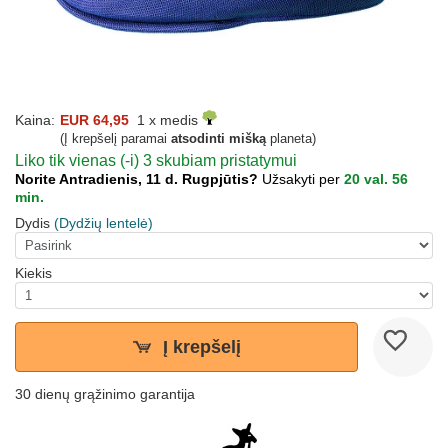
Kaina:
EUR 64,95
1 x medis
(Į krepšelį paramai
atsodinti mišką
planeta)
Liko tik vienas (-i) 3 skubiam pristatymui
Norite Antradienis, 11 d. Rugpjūtis?
Užsakyti per
20 val. 56
min.
Dydis
(Dydžių lentelė)
Kiekis
Į krepšelį
30 dienų grąžinimo garantija