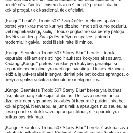
beretė nėra išimtis. Unisex dizaino ši beretė puikiai tinka bet
kokiai progai, tiek kasdienai, tiek oficialiai.
„Kangol“ besiūlė „Tropic 507“ žvaigždėtos mėlynos spalvos
beretė yra tikras meno kūrinys dizaino ir meistriškumo požiūriu.
Dėl nepriekaištingų siūlių ir tobulo prigludimo šią beretę patogu
dėvėti visą dieną. Žvaigždės mėlynos spalvos ji atrodo
moderniai ir gaiviai, todėl išsiskirsite iš minios.
„Kangol Seamless Tropic 507 Starry Blue“ beretė – tobula
kepuraitė ieškantiems stilingo ir aukštos kokybės aksesuaro.
Kadangi „Kangol“ prekės ženklas yra kokybės garantija, ši
kepuraitė neabejotinai yra vertinga investicija. Unisex dizainas
leidžia ją universaliai ir lengvai derinti prie bet kokios aprangos, o
mėlyna spalva suteikia rafinuotumo ir elegancijos.
„Kangol Seamless Tropic 507 Starry Blue“ beretė yra būtinas
jūsų aksesuarų kolekcijos atributas. Dėl savo nesenstančio
dizaino ir neprilygstamos kokybės ši kepuraitė puikiai tinka bet
kokiai progai. Nesvarbu, ar jums reikia apsaugos nuo saulės, ar
tiesiog norite suteikti savo aprangai stiliaus, ši kepuraitė yra
puikus pasirinkimas.
„Kangol Seamless Tropic 507 Starry Blue“ beretė išsiskiria savo
kokybe ir unikaliu stiliumi. Kadangi „Kangol“ prekės ženklas yra