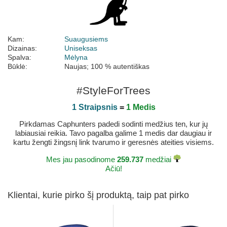
Kam:
Suaugusiems
Dizainas:
Uniseksas
Spalva:
Mėlyna
Būklė:
Naujas; 100 % autentiškas
#StyleForTrees
1 Straipsnis
=
1 Medis
Pirkdamas Caphunters padedi sodinti medžius ten, kur jų
labiausiai reikia. Tavo pagalba galime 1 medis dar daugiau ir
kartu žengti žingsnį link tvarumo ir geresnės ateities visiems.
Mes jau pasodinome
259.737
medžiai
Ačiū!
Klientai, kurie pirko šį produktą, taip pat pirko