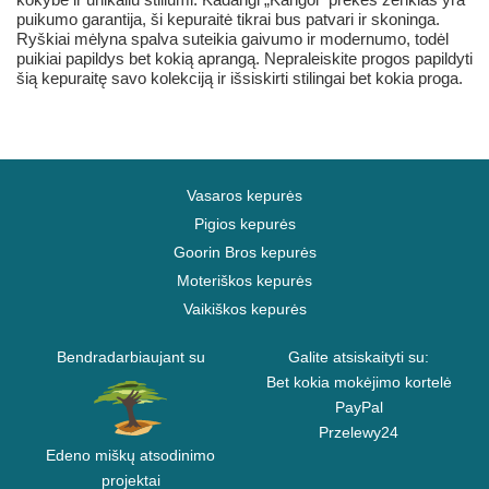
puikumo garantija, ši kepuraitė tikrai bus patvari ir skoninga.
Ryškiai mėlyna spalva suteikia gaivumo ir modernumo, todėl
puikiai papildys bet kokią aprangą. Nepraleiskite progos papildyti
šią kepuraitę savo kolekciją ir išsiskirti stilingai bet kokia proga.
Vasaros kepurės
Pigios kepurės
Goorin Bros kepurės
Moteriškos kepurės
Vaikiškos kepurės
Bendradarbiaujant su
Galite atsiskaityti su:
Bet kokia mokėjimo kortelė
PayPal
Przelewy24
Edeno miškų atsodinimo
projektai