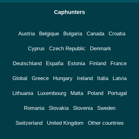
Caphunters
Austria
Belgique
Bulgaria
Canada
Croatia
Cyprus
Czech Republic
Denmark
Deutschland
España
Estonia
Finland
France
Global
Greece
Hungary
Ireland
Italia
Latvia
Lithuania
Luxembourg
Malta
Poland
Portugal
Romania
Slovakia
Slovenia
Sweden
Switzerland
United Kingdom
Other countries