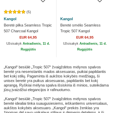
(5)
Kangol
Kangol
Beretė pilka Seamless Tropic
Beretė smėlio Seamless
507 Charcoal Kangol
Tropic 507 Kangol
EUR 64,95
EUR 64,95
Užsisakyk
Antradienis, 11 d.
Užsisakyk
Antradienis, 11 d.
Rugpjūtis
Rugpjūtis
„Kangol“ besiūlė „Tropic 507“ žvaigždėtos mėlynos spalvos
beretė yra nesenstantis mados aksesuaras, puikiai papildantis
bet kokį stilių. Pagaminta iš aukštos kokybės medžiagų, ši
unisex beretė yra puikus aksesuaras, papildantis bet kokį
aprangą. Ryškiai mėlyna spalva išsiskiria iš minios, suteikdama
jūsų įvaizdžiui elegancijos ir rafinuotumo.
„Kangol“ besiūlė „Tropic 507“ žvaigždėtos mėlynos spalvos
beretė idealiai tinka suaugusiesiems, ieškantiems universalaus,
aukštos kokybės aksesuaro. „Kangol“ prekės ženklas yra
žinomas dėl savo unikalaus stiliaus ir dėmesio detalėms, ir ši