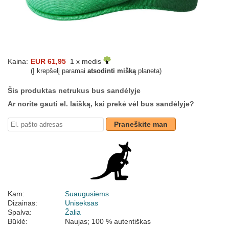
Kaina:
EUR 61,95
1 x medis
(Į krepšelį paramai
atsodinti mišką
planeta)
Šis produktas netrukus bus sandėlyje
Ar norite gauti el. laišką, kai prekė vėl bus sandėlyje?
Praneškite man
Kam:
Suaugusiems
Dizainas:
Uniseksas
Spalva:
Žalia
Būklė:
Naujas; 100 % autentiškas