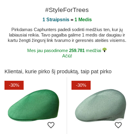
#StyleForTrees
1 Straipsnis
=
1 Medis
Pirkdamas Caphunters padedi sodinti medžius ten, kur jų
labiausiai reikia. Tavo pagalba galime 1 medis dar daugiau ir
kartu žengti žingsnį link tvarumo ir geresnės ateities visiems.
Mes jau pasodinome
259.781
medžiai
Ačiū!
Klientai, kurie pirko šį produktą, taip pat pirko
-30%
-30%