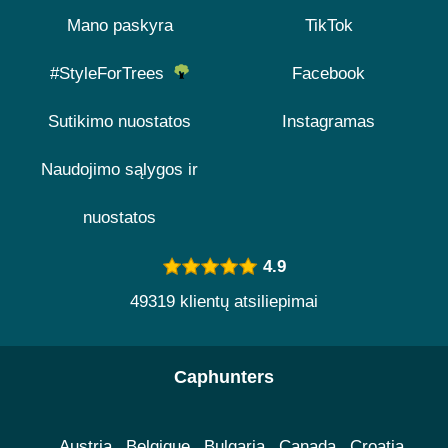
Mano paskyra
TikTok
#StyleForTrees
Facebook
Sutikimo nuostatos
Instagramas
Naudojimo sąlygos ir
nuostatos
4.9
49319 klientų atsiliepimai
Caphunters
Austria
Belgique
Bulgaria
Canada
Croatia