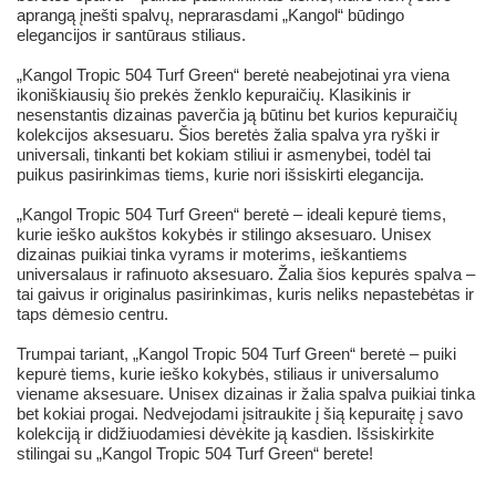
aprangą įnešti spalvų, neprarasdami „Kangol“ būdingo
elegancijos ir santūraus stiliaus.
„Kangol Tropic 504 Turf Green“ beretė neabejotinai yra viena
ikoniškiausių šio prekės ženklo kepuraičių. Klasikinis ir
nesenstantis dizainas paverčia ją būtinu bet kurios kepuraičių
kolekcijos aksesuaru. Šios beretės žalia spalva yra ryški ir
universali, tinkanti bet kokiam stiliui ir asmenybei, todėl tai
puikus pasirinkimas tiems, kurie nori išsiskirti elegancija.
„Kangol Tropic 504 Turf Green“ beretė – ideali kepurė tiems,
kurie ieško aukštos kokybės ir stilingo aksesuaro. Unisex
dizainas puikiai tinka vyrams ir moterims, ieškantiems
universalaus ir rafinuoto aksesuaro. Žalia šios kepurės spalva –
tai gaivus ir originalus pasirinkimas, kuris neliks nepastebėtas ir
taps dėmesio centru.
Trumpai tariant, „Kangol Tropic 504 Turf Green“ beretė – puiki
kepurė tiems, kurie ieško kokybės, stiliaus ir universalumo
viename aksesuare. Unisex dizainas ir žalia spalva puikiai tinka
bet kokiai progai. Nedvejodami įsitraukite į šią kepuraitę į savo
kolekciją ir didžiuodamiesi dėvėkite ją kasdien. Išsiskirkite
stilingai su „Kangol Tropic 504 Turf Green“ berete!