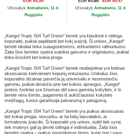
EUR 64,95
EUR
64,95
EUR 45,47
Užsisakyk
Antradienis, 11 d.
Užsisakyk
Antradienis, 11 d.
Rugpjūtis
Rugpjūtis
„Kangol Tropic 504 Turf Green“ beretė yra klasikinė ir stilinga
kepuraitė, puikiai papildanti bet kokį įvaizdį. Ši unisex „Kangol“
beretė idealiai tinka suaugusiesiems, ieškantiems rafinuotumo.
Žalia šios beretės spalva suteikia gaivumo ir originalumo, puikiai
tinka išsiskirti bet kokia proga.
„Kangol Tropic 504 Turf Green“ beretė neabejotinai yra būtinas
aksesuaras kiekvienam kepurių entuziastui. Unikalus šios
kepuraitės dizainas paverčia ją universaliu ir nesenstančiu
gaminiu, puikiai derančiu prie bet kokios aprangos. „Kangol“
prekės ženklas yra žinomas dėl savo gaminių kokybės, ir ši
beretė nėra išimtis, pagaminta iš aukščiausios kokybės
medžiagų, kurios garantuoja patvarumą ir patogumą.
„Kangol Tropic 504 Turf Green“ beretė yra puikus aksesuaras
bet kokiai progai, nesvarbu, ar tai būtų laisvalaikio, ar
formalesnis įvaizdis. Ši kepuraitė yra unisex, todėl tiek vyrai,
tiek moterys gali ją dėvėti stilingai ir individualiai. Žalia šios
beretės spalva – puikus pasirinkimas tiems, kurie nori į savo