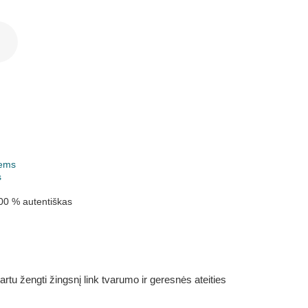
ems
s
00 % autentiškas
rtu žengti žingsnį link tvarumo ir geresnės ateities