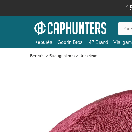
15
Kepurės
Goorin Bros.
47 Brand
Visi gami
Beretės
>
Suaugusiems
>
Uniseksas