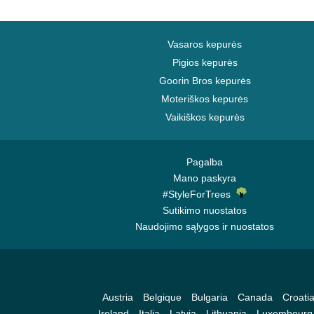
Vasaros kepurės
Pigios kepurės
Goorin Bros kepurės
Moteriškos kepurės
Vaikiškos kepurės
Pagalba
Mano paskyra
#StyleForTrees
Sutikimo nuostatos
Naudojimo sąlygos ir nuostatos
Austria
Belgique
Bulgaria
Canada
Croati
Ireland
Italia
Latvia
Lithuania
Luxembourg