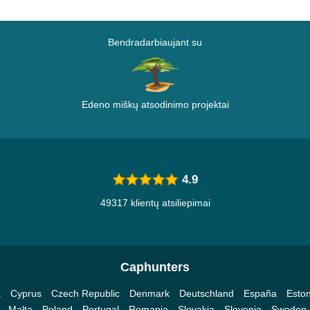
Bendradarbiaujant su
Edeno miškų atsodinimo projektai
4.9
49317 klientų atsiliepimai
Caphunters
a
Cyprus
Czech Republic
Denmark
Deutschland
España
Eston
Malta
Poland
Portugal
Romania
Slovakia
Slovenia
Sweden