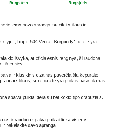
Rugpjūtis
Rugpjūtis
rintiems savo aprangai suteikti stiliaus ir
srityje. „Tropic 504 Ventair Burgundy“ beretė yra
laikio išvyka, ar oficialesnis renginys, ši raudona
ti iš minios.
alva ir klasikinis dizainas paverčia šią kepuraitę
rangai stiliaus, ši kepuraitė yra puikus pasirinkimas.
na spalva puikiai dera su bet kokio tipo drabužiais.
nas ir raudona spalva puikiai tinka visiems,
ar ir pakeiskite savo aprangą!