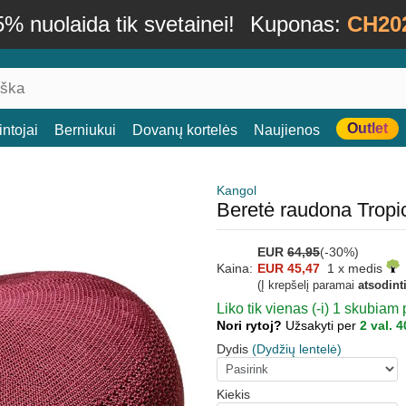
% nuolaida tik svetainei!
Kuponas:
CH20
Outlet
ntojai
Berniukui
Dovanų kortelės
Naujienos
Kangol
Beretė raudona Tropi
EUR
64,95
(-30%)
Kaina:
EUR 45,47
1 x medis
(Į krepšelį paramai
atsodint
Liko tik vienas (-i) 1 skubiam 
Nori rytoj?
Užsakyti per
2 val. 4
Dydis
(Dydžių lentelė)
Kiekis