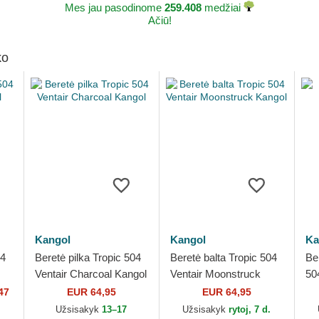
Mes jau pasodinome
259.408
medžiai
Ačiū!
ko
Kangol
Kangol
Ka
04
Beretė pilka Tropic 504
Beretė balta Tropic 504
Be
Ventair Charcoal Kangol
Ventair Moonstruck
50
Kangol
47
EUR 64,95
EUR 64,95
.
Užsisakyk
13–17
Užsisakyk
rytoj, 7 d.