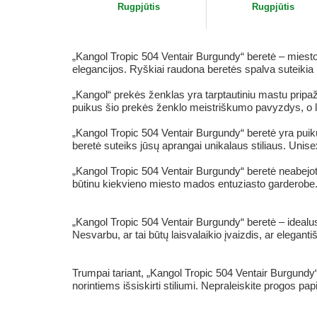
Rugpjūtis
Rugpjūtis
„Kangol Tropic 504 Ventair Burgundy“ beretė – miesto 
elegancijos. Ryškiai raudona beretės spalva suteikia 
„Kangol“ prekės ženklas yra tarptautiniu mastu pripaž
puikus šio prekės ženklo meistriškumo pavyzdys, o len
„Kangol Tropic 504 Ventair Burgundy“ beretė yra puikus
beretė suteiks jūsų aprangai unikalaus stiliaus. Unisex 
„Kangol Tropic 504 Ventair Burgundy“ beretė neabejoti
būtinu kiekvieno miesto mados entuziasto garderobe. N
„Kangol Tropic 504 Ventair Burgundy“ beretė – idealus
Nesvarbu, ar tai būtų laisvalaikio įvaizdis, ar elegan
Trumpai tariant, „Kangol Tropic 504 Ventair Burgundy
norintiems išsiskirti stiliumi. Nepraleiskite progos pa