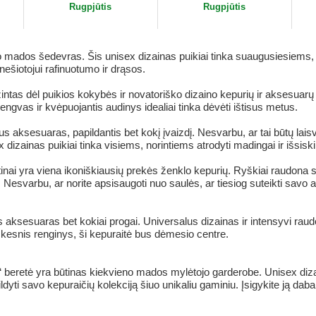
Rugpjūtis
Rugpjūtis
mados šedevras. Šis unisex dizainas puikiai tinka suaugusiesiems, no
nešiotojui rafinuotumo ir drąsos.
intas dėl puikios kokybės ir novatoriško dizaino kepurių ir aksesuarų 
gvas ir kvėpuojantis audinys idealiai tinka dėvėti ištisus metus.
 aksesuaras, papildantis bet kokį įvaizdį. Nesvarbu, ar tai būtų laisva
dizainas puikiai tinka visiems, norintiems atrodyti madingai ir išsiskir
nai yra viena ikoniškiausių prekės ženklo kepurių. Ryškiai raudona sp
esvarbu, ar norite apsisaugoti nuo saulės, ar tiesiog suteikti savo ap
 aksesuaras bet kokiai progai. Universalus dizainas ir intensyvi raudo
tiškesnis renginys, ši kepuraitė bus dėmesio centre.
“ beretė yra būtinas kiekvieno mados mylėtojo garderobe. Unisex dizai
pildyti savo kepuraičių kolekciją šiuo unikaliu gaminiu. Įsigykite ją dab