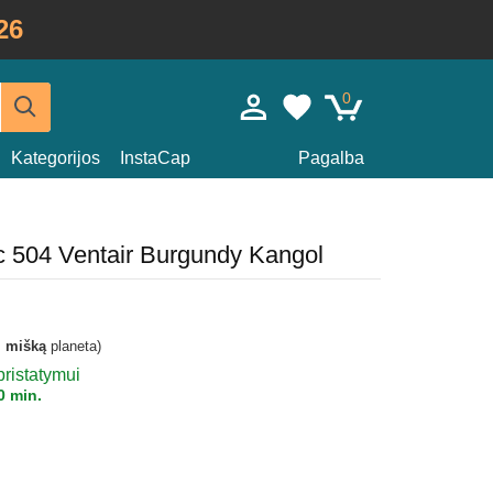
26
0
Kategorijos
InstaCap
Pagalba
c 504 Ventair Burgundy Kangol
i mišką
planeta)
pristatymui
0 min.