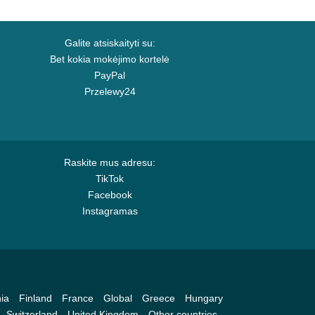
Galite atsiskaityti su:
Bet kokia mokėjimo kortelė
PayPal
Przelewy24
Raskite mus adresu:
TikTok
Facebook
Instagramas
ia
Finland
France
Global
Greece
Hungary
Switzerland
United Kingdom
Other countries