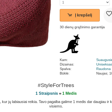
Į krepšelį
30 dienų grąžinimo garantija
Kam:
Suaugusi
Dizainas:
Uniseksa
Spalva:
Raudona
Būklė:
Naujas; 1
#StyleForTrees
1 Straipsnis
=
1 Medis
r jų labiausiai reikia. Tavo pagalba galime 1 medis dar daugiau ir ka
visiems.