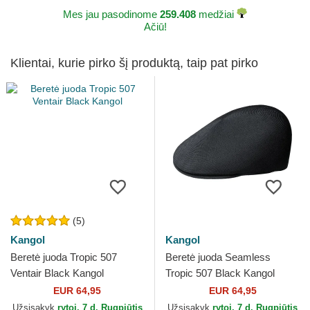
Mes jau pasodinome
259.408
medžiai
Ačiū!
Klientai, kurie pirko šį produktą, taip pat pirko
(5)
Kangol
Kangol
Beretė juoda Tropic 507
Beretė juoda Seamless
Ventair Black Kangol
Tropic 507 Black Kangol
EUR 64,95
EUR 64,95
Užsisakyk
rytoj, 7 d. Rugpjūtis
Užsisakyk
rytoj, 7 d. Rugpjūtis