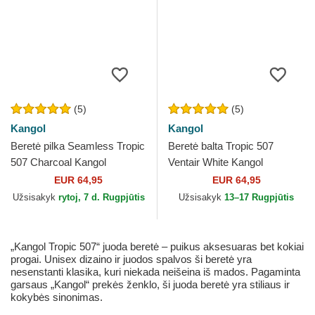
(5)
(5)
Kangol
Kangol
Beretė pilka Seamless Tropic
Beretė balta Tropic 507
507 Charcoal Kangol
Ventair White Kangol
EUR 64,95
EUR 64,95
Užsisakyk
rytoj, 7 d. Rugpjūtis
Užsisakyk
13–17 Rugpjūtis
„Kangol Tropic 507“ juoda beretė – puikus aksesuaras bet kokiai
progai. Unisex dizaino ir juodos spalvos ši beretė yra
nesenstanti klasika, kuri niekada neišeina iš mados. Pagaminta
garsaus „Kangol“ prekės ženklo, ši juoda beretė yra stiliaus ir
kokybės sinonimas.