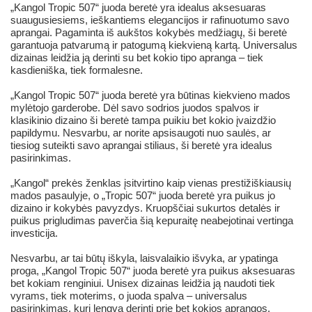
„Kangol Tropic 507“ juoda beretė yra idealus aksesuaras
suaugusiesiems, ieškantiems elegancijos ir rafinuotumo savo
aprangai. Pagaminta iš aukštos kokybės medžiagų, ši beretė
garantuoja patvarumą ir patogumą kiekvieną kartą. Universalus
dizainas leidžia ją derinti su bet kokio tipo apranga – tiek
kasdieniška, tiek formalesne.
„Kangol Tropic 507“ juoda beretė yra būtinas kiekvieno mados
mylėtojo garderobe. Dėl savo sodrios juodos spalvos ir
klasikinio dizaino ši beretė tampa puikiu bet kokio įvaizdžio
papildymu. Nesvarbu, ar norite apsisaugoti nuo saulės, ar
tiesiog suteikti savo aprangai stiliaus, ši beretė yra idealus
pasirinkimas.
„Kangol“ prekės ženklas įsitvirtino kaip vienas prestižiškiausių
mados pasaulyje, o „Tropic 507“ juoda beretė yra puikus jo
dizaino ir kokybės pavyzdys. Kruopščiai sukurtos detalės ir
puikus prigludimas paverčia šią kepuraitę neabejotinai vertinga
investicija.
Nesvarbu, ar tai būtų iškyla, laisvalaikio išvyka, ar ypatinga
proga, „Kangol Tropic 507“ juoda beretė yra puikus aksesuaras
bet kokiam renginiui. Unisex dizainas leidžia ją naudoti tiek
vyrams, tiek moterims, o juoda spalva – universalus
pasirinkimas, kurį lengva derinti prie bet kokios aprangos.