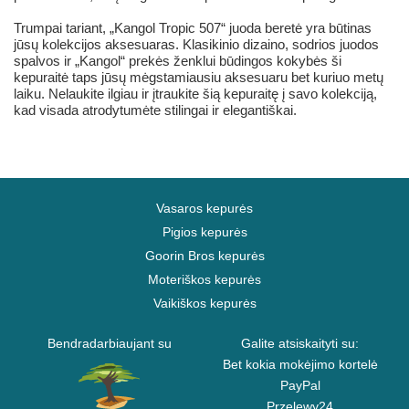
Trumpai tariant, „Kangol Tropic 507“ juoda beretė yra būtinas
jūsų kolekcijos aksesuaras. Klasikinio dizaino, sodrios juodos
spalvos ir „Kangol“ prekės ženklui būdingos kokybės ši
kepuraitė taps jūsų mėgstamiausiu aksesuaru bet kuriuo metų
laiku. Nelaukite ilgiau ir įtraukite šią kepuraitę į savo kolekciją,
kad visada atrodytumėte stilingai ir elegantiškai.
Vasaros kepurės
Pigios kepurės
Goorin Bros kepurės
Moteriškos kepurės
Vaikiškos kepurės
Bendradarbiaujant su
Galite atsiskaityti su:
Bet kokia mokėjimo kortelė
PayPal
Przelewy24