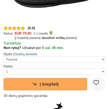
(5.0)
Kaina:
EUR 79,95
1 x medis
(Į krepšelį paramai
atsodinti mišką
planeta)
Sandėlyje
Nori rytoj?
Užsakyti per
0 val. 35 min.
Dydis
(Dydžių lentelė)
Kiekis
Į krepšelį
30 dienų grąžinimo garantija