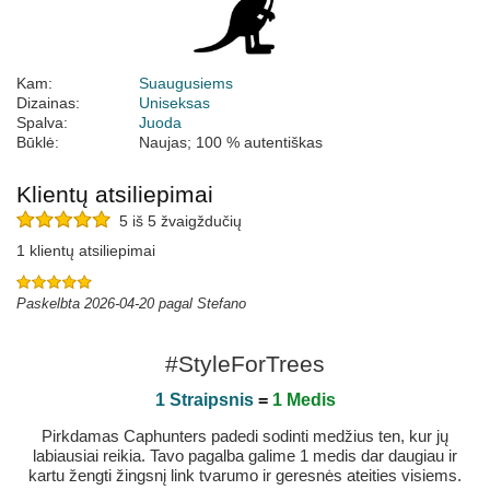
Kam:
Suaugusiems
Dizainas:
Uniseksas
Spalva:
Juoda
Būklė:
Naujas; 100 % autentiškas
Klientų atsiliepimai
5 iš 5 žvaigždučių
1 klientų atsiliepimai
Paskelbta 2026-04-20 pagal Stefano
#StyleForTrees
1 Straipsnis
=
1 Medis
Pirkdamas Caphunters padedi sodinti medžius ten, kur jų
labiausiai reikia. Tavo pagalba galime 1 medis dar daugiau ir
kartu žengti žingsnį link tvarumo ir geresnės ateities visiems.