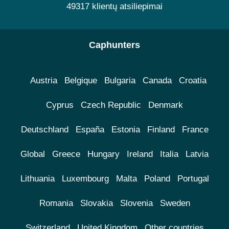
49317 klientų atsiliepimai
Caphunters
Austria
Belgique
Bulgaria
Canada
Croatia
Cyprus
Czech Republic
Denmark
Deutschland
España
Estonia
Finland
France
Global
Greece
Hungary
Ireland
Italia
Latvia
Lithuania
Luxembourg
Malta
Poland
Portugal
Romania
Slovakia
Slovenia
Sweden
Switzerland
United Kingdom
Other countries