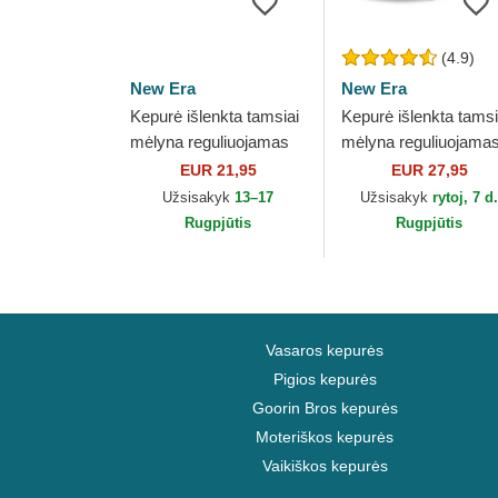
(4.9)
New Era
New Era
Kepurė išlenkta tamsiai
Kepurė išlenkta tamsi
mėlyna reguliuojamas
mėlyna reguliuojama
vaikams 9FORTY The
9FORTY The League
EUR 21,95
EUR 27,95
League New England
New England Patriots
Užsisakyk
13–17
Užsisakyk
rytoj, 7 d
Patriots NFL...
NFL New Era
Rugpjūtis
Rugpjūtis
Vasaros kepurės
Pigios kepurės
Goorin Bros kepurės
Moteriškos kepurės
Vaikiškos kepurės