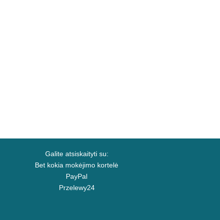
Galite atsiskaityti su:
Bet kokia mokėjimo kortelė
PayPal
Przelewy24