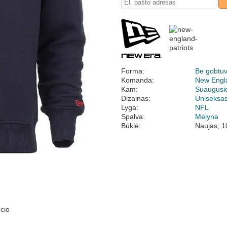
Forma:
Be gobtu
Komanda:
New Engla
Kam:
Suaugusi
Dizainas:
Uniseksa
Lyga:
NFL
Spalva:
Mėlyna
Būklė:
Naujas; 1
cio