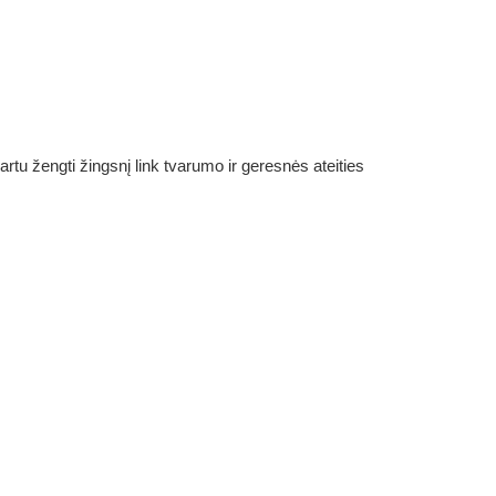
rtu žengti žingsnį link tvarumo ir geresnės ateities