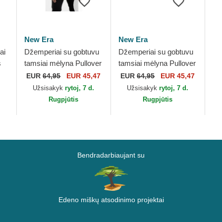
New Era
New Era
ai
Džemperiai su gobtuvu
Džemperiai su gobtuvu
s
tamsiai mėlyna Pullover
tamsiai mėlyna Pullover
Hoody New Orleans
Hoody Denver Nuggets
EUR
64,95
EUR 45,47
EUR
64,95
EUR 45,47
Pelicans NBA New Era
NBA New Era
.
Užsisakyk
rytoj, 7 d.
Užsisakyk
rytoj, 7 d.
Rugpjūtis
Rugpjūtis
Bendradarbiaujant su
Edeno miškų atsodinimo projektai