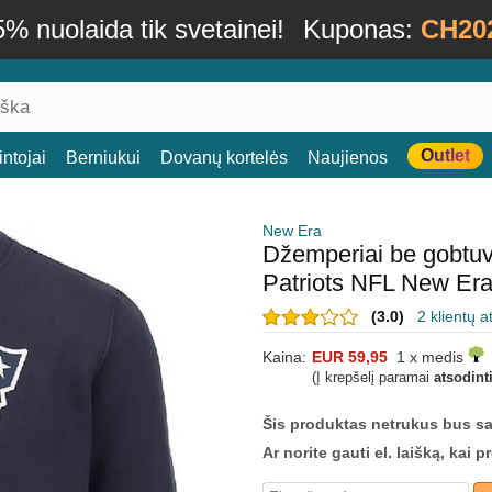
% nuolaida tik svetainei!
Kuponas:
CH20
Outlet
ntojai
Berniukui
Dovanų kortelės
Naujienos
New Era
Džemperiai be gobtu
Patriots NFL New Er
(3.0)
2 klientų a
Kaina:
EUR 59,95
1 x medis
(Į krepšelį paramai
atsodint
Šis produktas netrukus bus s
Ar norite gauti el. laišką, kai 