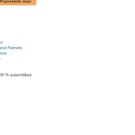
Praneškite man
vo
nd Patriots
ems
s
00 % autentiškas