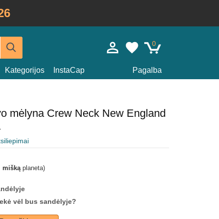
26
0
Kategorijos
InstaCap
Pagalba
vo mėlyna Crew Neck New England
a
tsiliepimai
i mišką
planeta)
andėlyje
prekė vėl bus sandėlyje?