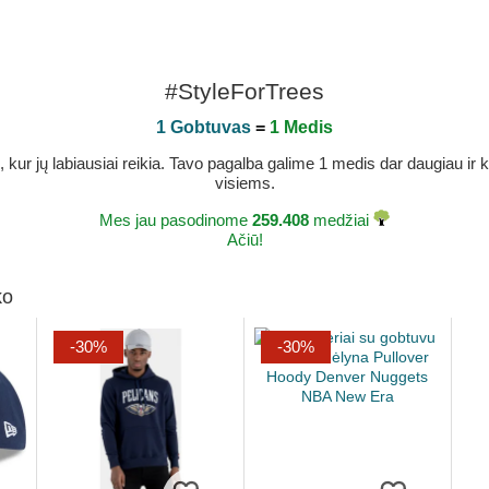
#StyleForTrees
1 Gobtuvas
=
1 Medis
r jų labiausiai reikia. Tavo pagalba galime 1 medis dar daugiau ir ka
visiems.
Mes jau pasodinome
259.408
medžiai
Ačiū!
ko
-30%
-30%