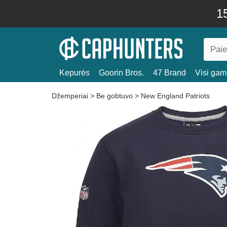
15
Kepurės
Goorin Bros.
47 Brand
Visi gami
Džemperiai
>
Be gobtuvo
>
New England Patriots