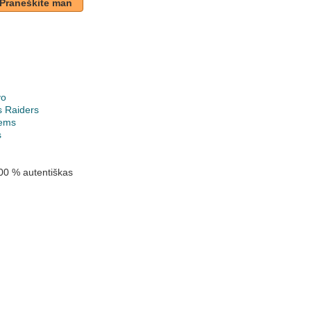
Praneškite man
vo
s Raiders
ems
s
00 % autentiškas