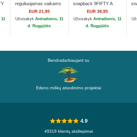
TY
reguliuojamas vaikams
snapback 9FIFTY A
sn
as
9FORTY The League
Frame Classic Las
Cr
EUR 21,95
EUR 38,95
a
Las Vegas Raiders NFL
Vegas Raiders NFL
Ra
 11
Užsisakyk
Antradienis, 11
Užsisakyk
Antradienis, 11
Už
New Era
New Era
d. Rugpjūtis
d. Rugpjūtis
Bendradarbiaujant su
Edeno miškų atsodinimo projektai
4.9
49319 klientų atsiliepimai