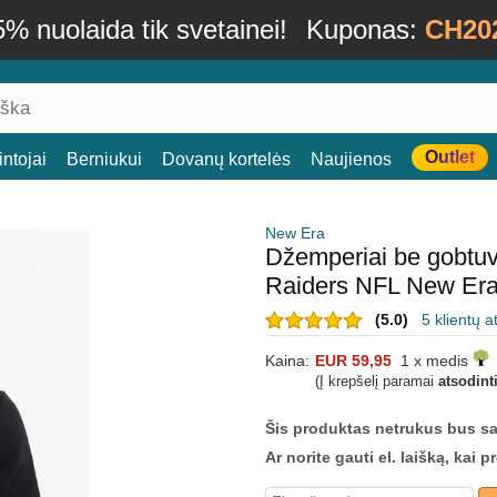
% nuolaida tik svetainei!
Kuponas:
CH20
Outlet
ntojai
Berniukui
Dovanų kortelės
Naujienos
New Era
Džemperiai be gobtu
Raiders NFL New Er
(5.0)
5 klientų a
Kaina:
EUR 59,95
1 x medis
(Į krepšelį paramai
atsodint
Šis produktas netrukus bus s
Ar norite gauti el. laišką, kai 