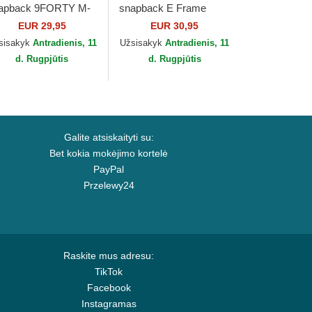
apback 9FORTY M-
snapback E Frame
own Team Las Vegas
Essential Las Vegas
EUR 29,95
EUR 30,95
iders NFL New Era
Raiders NFL New Era
sisakyk
Antradienis, 11
Užsisakyk
Antradienis, 11
d. Rugpjūtis
d. Rugpjūtis
Galite atsiskaityti su:
Bet kokia mokėjimo kortelė
PayPal
Przelewy24
Raskite mus adresu:
TikTok
Facebook
Instagramas