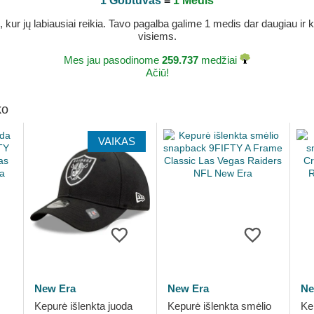
1 Gobtuvas
=
1 Medis
r jų labiausiai reikia. Tavo pagalba galime 1 medis dar daugiau ir ka
visiems.
Mes jau pasodinome
259.737
medžiai
Ačiū!
ko
VAIKAS
New Era
New Era
Ne
Kepurė išlenkta juoda
Kepurė išlenkta smėlio
Ke