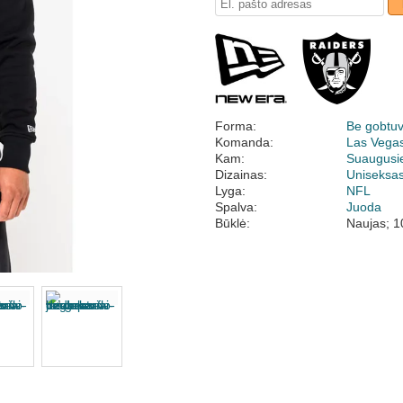
Forma:
Be gobtu
Komanda:
Las Vega
Kam:
Suaugusi
Dizainas:
Uniseksa
Lyga:
NFL
Spalva:
Juoda
Būklė:
Naujas; 1